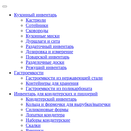
Skip
to
Кухонный инвентарь
content
Кастрюли
Сотейники
Сковороды
Кухонные миски
Дуршлаги и сита
Раздаточный инвентарь
Дозировка и измерение
Поварской инвентарь
Разделочные доски
Режущий инвентарь
Гастроемкости
Гастроемкости из нержавеющей стали
Контейнеры для хранения
Гастроемкости из поликарбоната
Инвентарь для кондитерских и пиццерий
Кондитерский инвентарь
Кольца и формочки для вырубки/выпечки
Силиконовые формы
Лопатки кондитера
Наборы кондитерские
Скалки
Венчики