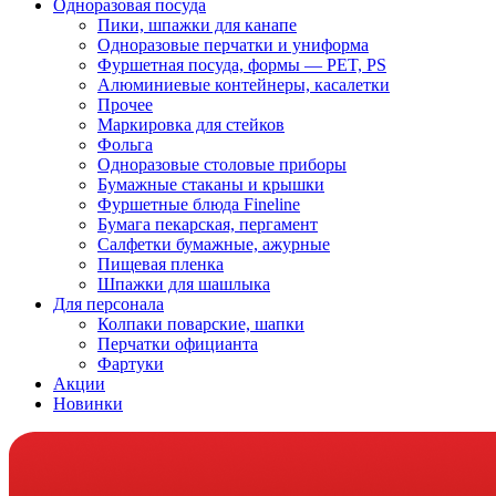
Одноразовая посуда
Пики, шпажки для канапе
Одноразовые перчатки и униформа
Фуршетная посуда, формы — PET, PS
Алюминиевые контейнеры, касалетки
Прочее
Маркировка для стейков
Фольга
Одноразовые столовые приборы
Бумажные стаканы и крышки
Фуршетные блюда Fineline
Бумага пекарская, пергамент
Салфетки бумажные, ажурные
Пищевая пленка
Шпажки для шашлыка
Для персонала
Колпаки поварские, шапки
Перчатки официанта
Фартуки
Акции
Новинки