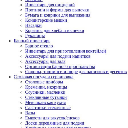
Инвентарь для пиццерий
Противни и формы для выпечки
Бумага и коврики для выпекания
Кондитерские мешки
Насадки
Корзины для хлеба и выпечки
Рукавицы
Барный инвентарь
Барное стекло
Инвентарь для приготовления коктейлей
Аксессуары для подачи напитков
Аксессуары для зала
Организация барного пространства
Сиропы, топпинги и пюре для напитков и десертов
Столовая посуда и сервировка
Столовые приборы
Креманки, икорницы
Соусники, масленки
Стеклянные бутылки
Мексиканская кухня
Салатники стеклянные
Вазы
Емкости для закусок/снеков
Доски деревянные для подачи