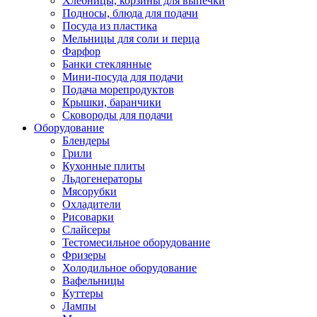
Хлебницы, корзины для выпечки
Подносы, блюда для подачи
Посуда из пластика
Мельницы для соли и перца
Фарфор
Банки стеклянные
Мини-посуда для подачи
Подача морепродуктов
Крышки, баранчики
Сковороды для подачи
Оборудование
Блендеры
Грили
Кухонные плиты
Льдогенераторы
Мясорубки
Охладители
Рисоварки
Слайсеры
Тестомесильное оборудование
Фризеры
Холодильное оборудование
Вафельницы
Куттеры
Лампы