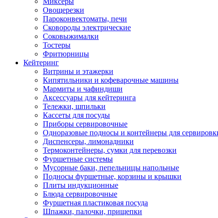
Миксеры
Овощерезки
Пароконвектоматы, печи
Сковороды электрические
Соковыжималки
Тостеры
Фритюрницы
Кейтеринг
Витрины и этажерки
Кипятильники и кофеварочные машины
Мармиты и чафиндиши
Аксессуары для кейтеринга
Тележки, шпильки
Кассеты для посуды
Приборы сервировочные
Одноразовые подносы и контейнеры для сервировк
Диспенсеры, лимонадники
Термоконтейнеры, сумки для перевозки
Фуршетные системы
Мусорные баки, пепельницы напольные
Подносы фуршетные, корзины и крышки
Плиты индукционные
Блюда сервировочные
Фуршетная пластиковая посуда
Шпажки, палочки, прищепки