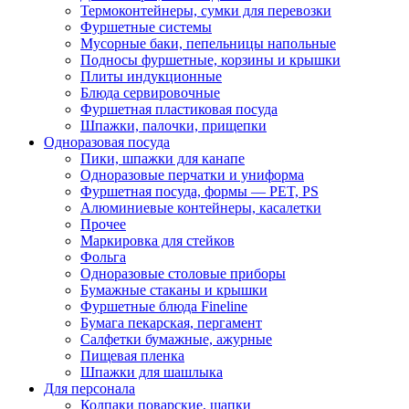
Термоконтейнеры, сумки для перевозки
Фуршетные системы
Мусорные баки, пепельницы напольные
Подносы фуршетные, корзины и крышки
Плиты индукционные
Блюда сервировочные
Фуршетная пластиковая посуда
Шпажки, палочки, прищепки
Одноразовая посуда
Пики, шпажки для канапе
Одноразовые перчатки и униформа
Фуршетная посуда, формы — PET, PS
Алюминиевые контейнеры, касалетки
Прочее
Маркировка для стейков
Фольга
Одноразовые столовые приборы
Бумажные стаканы и крышки
Фуршетные блюда Fineline
Бумага пекарская, пергамент
Салфетки бумажные, ажурные
Пищевая пленка
Шпажки для шашлыка
Для персонала
Колпаки поварские, шапки