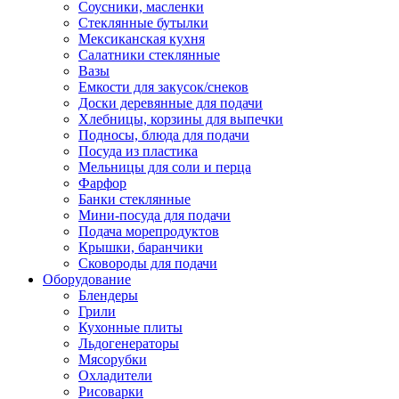
Соусники, масленки
Стеклянные бутылки
Мексиканская кухня
Салатники стеклянные
Вазы
Емкости для закусок/снеков
Доски деревянные для подачи
Хлебницы, корзины для выпечки
Подносы, блюда для подачи
Посуда из пластика
Мельницы для соли и перца
Фарфор
Банки стеклянные
Мини-посуда для подачи
Подача морепродуктов
Крышки, баранчики
Сковороды для подачи
Оборудование
Блендеры
Грили
Кухонные плиты
Льдогенераторы
Мясорубки
Охладители
Рисоварки