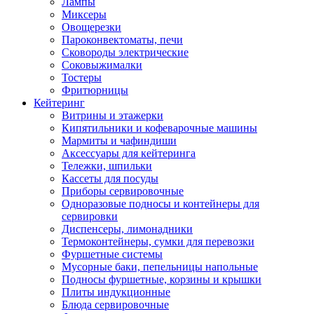
Лампы
Миксеры
Овощерезки
Пароконвектоматы, печи
Сковороды электрические
Соковыжималки
Тостеры
Фритюрницы
Кейтеринг
Витрины и этажерки
Кипятильники и кофеварочные машины
Мармиты и чафиндиши
Аксессуары для кейтеринга
Тележки, шпильки
Кассеты для посуды
Приборы сервировочные
Одноразовые подносы и контейнеры для
сервировки
Диспенсеры, лимонадники
Термоконтейнеры, сумки для перевозки
Фуршетные системы
Мусорные баки, пепельницы напольные
Подносы фуршетные, корзины и крышки
Плиты индукционные
Блюда сервировочные