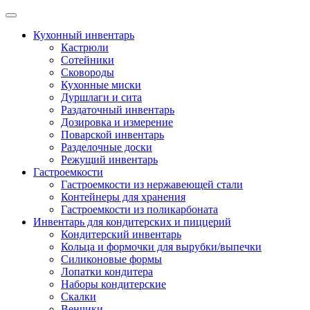
Skip
to
Кухонный инвентарь
content
Кастрюли
Сотейники
Сковороды
Кухонные миски
Дуршлаги и сита
Раздаточный инвентарь
Дозировка и измерение
Поварской инвентарь
Разделочные доски
Режущий инвентарь
Гастроемкости
Гастроемкости из нержавеющей стали
Контейнеры для хранения
Гастроемкости из поликарбоната
Инвентарь для кондитерских и пиццерий
Кондитерский инвентарь
Кольца и формочки для вырубки/выпечки
Силиконовые формы
Лопатки кондитера
Наборы кондитерские
Скалки
Венчики