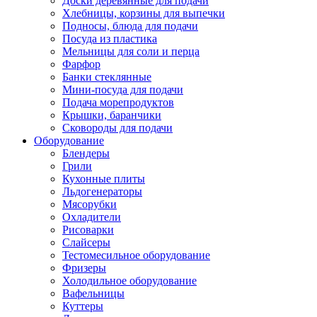
Доски деревянные для подачи
Хлебницы, корзины для выпечки
Подносы, блюда для подачи
Посуда из пластика
Мельницы для соли и перца
Фарфор
Банки стеклянные
Мини-посуда для подачи
Подача морепродуктов
Крышки, баранчики
Сковороды для подачи
Оборудование
Блендеры
Грили
Кухонные плиты
Льдогенераторы
Мясорубки
Охладители
Рисоварки
Слайсеры
Тестомесильное оборудование
Фризеры
Холодильное оборудование
Вафельницы
Куттеры