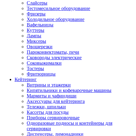
Слайсеры
Тестомесильное оборудование
Фризеры
Холодильное оборудование
Вафельницы
Куттеры
Лампы
Миксеры
Овощерезки
Пароконвектоматы, печи
Сковороды электрические
Соковыжималки
Тостеры
Фритюрницы
Кейтеринг
Витрины и этажерки
Кипятильники и кофеварочные машины
Мармиты и чафиндиши
Аксессуары для кейтеринга
Тележки, шпильки
Кассеты для посуды
Приборы сервировочные
Одноразовые подносы и контейнеры для
сервировки
Диспенсеры, лимонадники