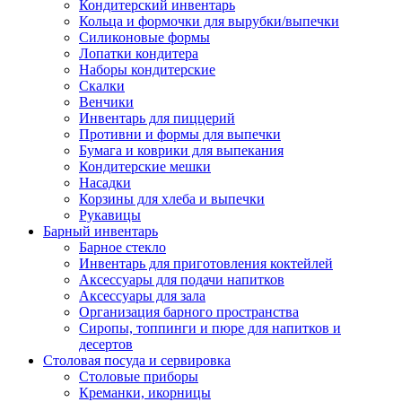
Кондитерский инвентарь
Кольца и формочки для вырубки/выпечки
Силиконовые формы
Лопатки кондитера
Наборы кондитерские
Скалки
Венчики
Инвентарь для пиццерий
Противни и формы для выпечки
Бумага и коврики для выпекания
Кондитерские мешки
Насадки
Корзины для хлеба и выпечки
Рукавицы
Барный инвентарь
Барное стекло
Инвентарь для приготовления коктейлей
Аксессуары для подачи напитков
Аксессуары для зала
Организация барного пространства
Сиропы, топпинги и пюре для напитков и
десертов
Столовая посуда и сервировка
Столовые приборы
Креманки, икорницы