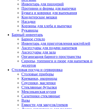
Инвентарь для пиццерий
Противни и формы для выпечки
Бумага и коврики для выпекания
Кондитерские мешки
Насадки
Корзины для хлеба и выпечки
Рукавицы
Барный инвентарь
Барное стекло
Инвентарь для приготовления коктейлей
Аксессуары для подачи напитков
Аксессуары для зала
Организация барного пространства
Сиропы, топпинги и пюре для напитков и
десертов
Столовая посуда и сервировка
Столовые приборы
Креманки, икорницы
Соусники, масленки
Стеклянные бутылки
Мексиканская кухня
Салатники стеклянные
Вазы
Емкости для закусок/снеков