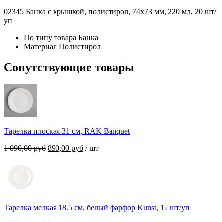
02345 Банка с крышкой, полистирол, 74х73 мм, 220 мл, 20 шт/
уп
По типу товара
Банка
Материал
Полистирол
Сопутствующие товары
Тарелка плоская 31 см, RAK Banquet
Первоначальная
Текущая
1 090,00
руб
890,00
руб
/ шт
цена
цена:
составляла
890,00 руб.
1
090,00 руб.
Тарелка мелкая 18.5 см, белый фарфор Kunst, 12 шт/уп