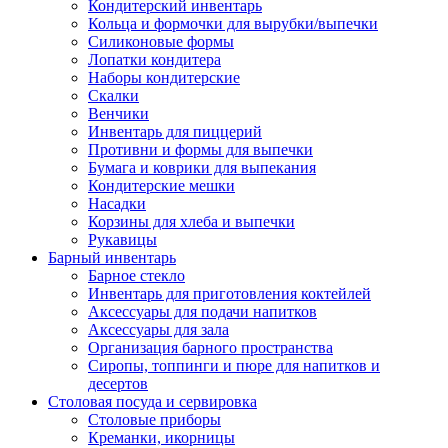
Кондитерский инвентарь
Кольца и формочки для вырубки/выпечки
Силиконовые формы
Лопатки кондитера
Наборы кондитерские
Скалки
Венчики
Инвентарь для пиццерий
Противни и формы для выпечки
Бумага и коврики для выпекания
Кондитерские мешки
Насадки
Корзины для хлеба и выпечки
Рукавицы
Барный инвентарь
Барное стекло
Инвентарь для приготовления коктейлей
Аксессуары для подачи напитков
Аксессуары для зала
Организация барного пространства
Сиропы, топпинги и пюре для напитков и
десертов
Столовая посуда и сервировка
Столовые приборы
Креманки, икорницы