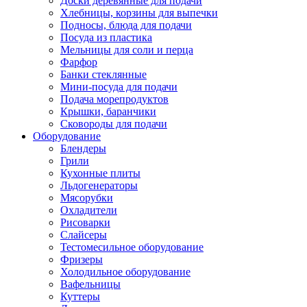
Доски деревянные для подачи
Хлебницы, корзины для выпечки
Подносы, блюда для подачи
Посуда из пластика
Мельницы для соли и перца
Фарфор
Банки стеклянные
Мини-посуда для подачи
Подача морепродуктов
Крышки, баранчики
Сковороды для подачи
Оборудование
Блендеры
Грили
Кухонные плиты
Льдогенераторы
Мясорубки
Охладители
Рисоварки
Слайсеры
Тестомесильное оборудование
Фризеры
Холодильное оборудование
Вафельницы
Куттеры