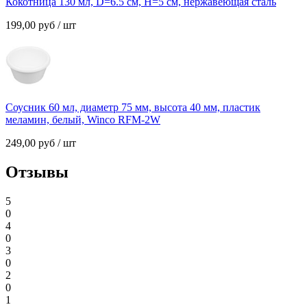
Кокотница 130 мл, D=6.5 см, H=5 см, нержавеющая сталь
199,00
руб
/ шт
Соусник 60 мл, диаметр 75 мм, высота 40 мм, пластик
меламин, белый, Winco RFM-2W
249,00
руб
/ шт
Отзывы
5
0
4
0
3
0
2
0
1