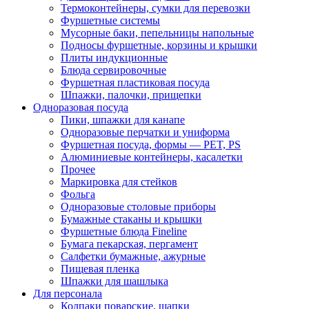
Термоконтейнеры, сумки для перевозки
Фуршетные системы
Мусорные баки, пепельницы напольные
Подносы фуршетные, корзины и крышки
Плиты индукционные
Блюда сервировочные
Фуршетная пластиковая посуда
Шпажки, палочки, прищепки
Одноразовая посуда
Пики, шпажки для канапе
Одноразовые перчатки и униформа
Фуршетная посуда, формы — PET, PS
Алюминиевые контейнеры, касалетки
Прочее
Маркировка для стейков
Фольга
Одноразовые столовые приборы
Бумажные стаканы и крышки
Фуршетные блюда Fineline
Бумага пекарская, пергамент
Салфетки бумажные, ажурные
Пищевая пленка
Шпажки для шашлыка
Для персонала
Колпаки поварские, шапки