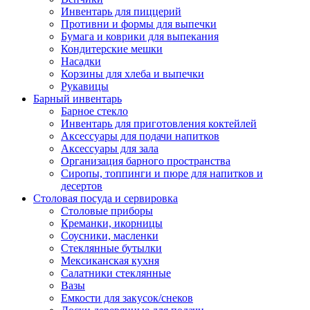
Инвентарь для пиццерий
Противни и формы для выпечки
Бумага и коврики для выпекания
Кондитерские мешки
Насадки
Корзины для хлеба и выпечки
Рукавицы
Барный инвентарь
Барное стекло
Инвентарь для приготовления коктейлей
Аксессуары для подачи напитков
Аксессуары для зала
Организация барного пространства
Сиропы, топпинги и пюре для напитков и
десертов
Столовая посуда и сервировка
Столовые приборы
Креманки, икорницы
Соусники, масленки
Стеклянные бутылки
Мексиканская кухня
Салатники стеклянные
Вазы
Емкости для закусок/снеков