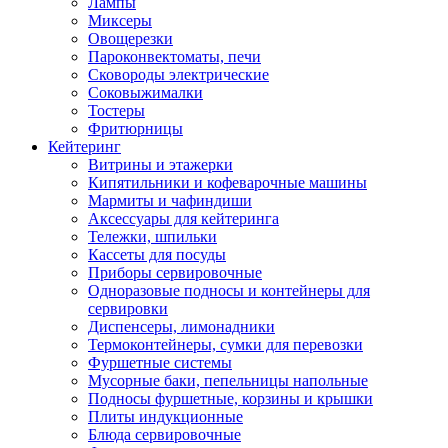
Лампы
Миксеры
Овощерезки
Пароконвектоматы, печи
Сковороды электрические
Соковыжималки
Тостеры
Фритюрницы
Кейтеринг
Витрины и этажерки
Кипятильники и кофеварочные машины
Мармиты и чафиндиши
Аксессуары для кейтеринга
Тележки, шпильки
Кассеты для посуды
Приборы сервировочные
Одноразовые подносы и контейнеры для
сервировки
Диспенсеры, лимонадники
Термоконтейнеры, сумки для перевозки
Фуршетные системы
Мусорные баки, пепельницы напольные
Подносы фуршетные, корзины и крышки
Плиты индукционные
Блюда сервировочные