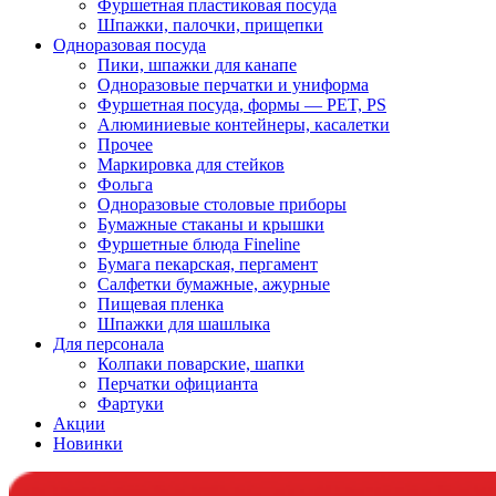
Фуршетная пластиковая посуда
Шпажки, палочки, прищепки
Одноразовая посуда
Пики, шпажки для канапе
Одноразовые перчатки и униформа
Фуршетная посуда, формы — PET, PS
Алюминиевые контейнеры, касалетки
Прочее
Маркировка для стейков
Фольга
Одноразовые столовые приборы
Бумажные стаканы и крышки
Фуршетные блюда Fineline
Бумага пекарская, пергамент
Салфетки бумажные, ажурные
Пищевая пленка
Шпажки для шашлыка
Для персонала
Колпаки поварские, шапки
Перчатки официанта
Фартуки
Акции
Новинки