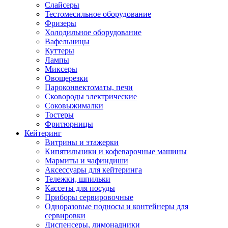
Слайсеры
Тестомесильное оборудование
Фризеры
Холодильное оборудование
Вафельницы
Куттеры
Лампы
Миксеры
Овощерезки
Пароконвектоматы, печи
Сковороды электрические
Соковыжималки
Тостеры
Фритюрницы
Кейтеринг
Витрины и этажерки
Кипятильники и кофеварочные машины
Мармиты и чафиндиши
Аксессуары для кейтеринга
Тележки, шпильки
Кассеты для посуды
Приборы сервировочные
Одноразовые подносы и контейнеры для
сервировки
Диспенсеры, лимонадники