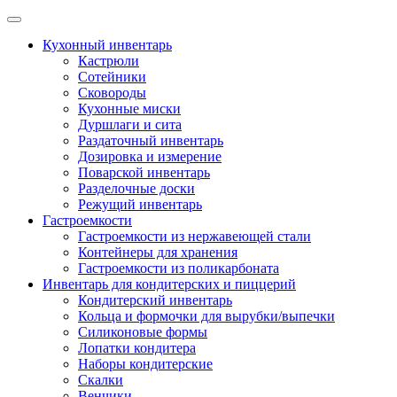
Skip
to
Кухонный инвентарь
content
Кастрюли
Сотейники
Сковороды
Кухонные миски
Дуршлаги и сита
Раздаточный инвентарь
Дозировка и измерение
Поварской инвентарь
Разделочные доски
Режущий инвентарь
Гастроемкости
Гастроемкости из нержавеющей стали
Контейнеры для хранения
Гастроемкости из поликарбоната
Инвентарь для кондитерских и пиццерий
Кондитерский инвентарь
Кольца и формочки для вырубки/выпечки
Силиконовые формы
Лопатки кондитера
Наборы кондитерские
Скалки
Венчики