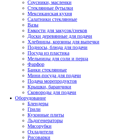
Соусники, масленки
Стеклянные бутылки
Мексиканская кухня
Салатники стеклянные
Вазы
Емкости для закусок/снеков
Доски деревянные для подачи
Хлебницы, корзины для выпечки
Подносы, блюда для подачи
Посуда из пластика
Мельницы для соли и перца
Фарфор
Банки стеклянные
Мини-посуда для подачи
Подача морепродуктов
Крышки, баранчики
Сковороды для подачи
Оборудование
Блендеры
Грили
Кухонные плиты
Льдогенераторы
Мясорубки
Охладители
Рисоварки