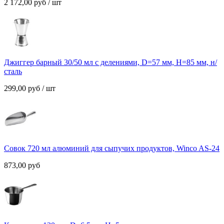
2 172,00
руб
/ шт
Джиггер барный 30/50 мл с делениями, D=57 мм, H=85 мм, н/
сталь
299,00
руб
/ шт
Совок 720 мл алюминий для сыпучих продуктов, Winco AS-24
873,00
руб