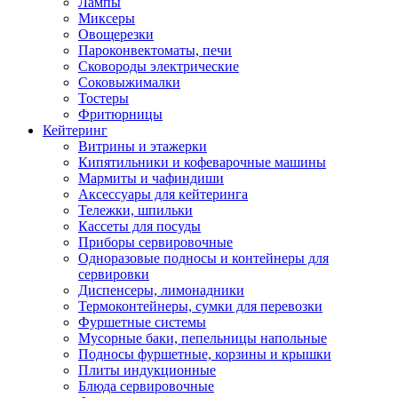
Лампы
Миксеры
Овощерезки
Пароконвектоматы, печи
Сковороды электрические
Соковыжималки
Тостеры
Фритюрницы
Кейтеринг
Витрины и этажерки
Кипятильники и кофеварочные машины
Мармиты и чафиндиши
Аксессуары для кейтеринга
Тележки, шпильки
Кассеты для посуды
Приборы сервировочные
Одноразовые подносы и контейнеры для
сервировки
Диспенсеры, лимонадники
Термоконтейнеры, сумки для перевозки
Фуршетные системы
Мусорные баки, пепельницы напольные
Подносы фуршетные, корзины и крышки
Плиты индукционные
Блюда сервировочные