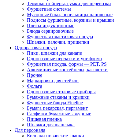
Термоконтейнеры, сумки для перевозки
Фуршетные системы
Мусорные баки, пепельницы напольные
Подносы фуршетные, корзины и крышки
Плиты индукционные
Блюда сервировочные
Фуршетная пластиковая посуда
Шпажки, палочки, прищепки
Одноразовая посуда
Пики, шпажки для канапе
Одноразовые перчатки и униформа
Фуршетная посуда, формы — PET, PS
Алюминиевые контейнеры, касалетки
Прочее
Маркировка для стейков
Фольга
Одноразовые столовые приборы
Бумажные стаканы и крышки
Фуршетные блюда Fineline
Бумага пекарская, пергамент
Салфетки бумажные, ажурные
Пищевая пленка
Шпажки для шашлыка
Для персонала
Колпаки поварские, шапки