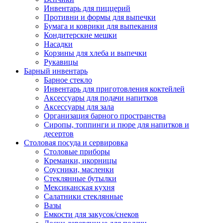
Инвентарь для пиццерий
Противни и формы для выпечки
Бумага и коврики для выпекания
Кондитерские мешки
Насадки
Корзины для хлеба и выпечки
Рукавицы
Барный инвентарь
Барное стекло
Инвентарь для приготовления коктейлей
Аксессуары для подачи напитков
Аксессуары для зала
Организация барного пространства
Сиропы, топпинги и пюре для напитков и
десертов
Столовая посуда и сервировка
Столовые приборы
Креманки, икорницы
Соусники, масленки
Стеклянные бутылки
Мексиканская кухня
Салатники стеклянные
Вазы
Емкости для закусок/снеков