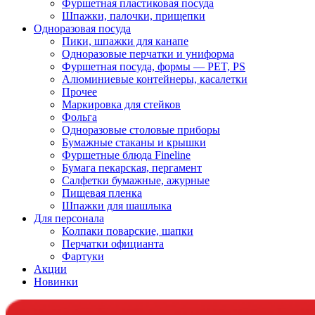
Фуршетная пластиковая посуда
Шпажки, палочки, прищепки
Одноразовая посуда
Пики, шпажки для канапе
Одноразовые перчатки и униформа
Фуршетная посуда, формы — PET, PS
Алюминиевые контейнеры, касалетки
Прочее
Маркировка для стейков
Фольга
Одноразовые столовые приборы
Бумажные стаканы и крышки
Фуршетные блюда Fineline
Бумага пекарская, пергамент
Салфетки бумажные, ажурные
Пищевая пленка
Шпажки для шашлыка
Для персонала
Колпаки поварские, шапки
Перчатки официанта
Фартуки
Акции
Новинки