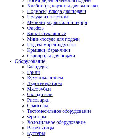
Доски деревянные для подачи
Хлебницы, корзины для выпечки
Подносы, блюда для подачи
Посуда из пластика
Мельницы для соли и перца
Фарфор
Банки стеклянные
Мини-посуда для подачи
Подача морепродуктов
Крышки, баранчики
Сковороды для подачи
Оборудование
Блендеры
Грили
Кухонные плиты
Льдогенераторы
Мясорубки
Охладители
Рисоварки
Слайсеры
Тестомесильное оборудование
Фризеры
Холодильное оборудование
Вафельницы
Куттеры