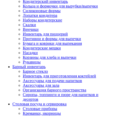
Кондитерский инвентарь
Кольца и формочки для вырубки/выпечки
Силиконовые формы
Лопатки кондитера
Наборы кондитерские
Скалки
Венчики
Инвентарь для пиццерий
Противни и формы для выпечки
Бумага и коврики для выпекания
Кондитерские мешки
Насадки
Корзины для хлеба и выпечки
Рукавицы
Барный инвентарь
Барное стекло
Инвентарь для приготовления коктейлей
Аксессуары для подачи напитков
Аксессуары для зала
Организация барного пространства
Сиропы, топпинги и пюре для напитков и
десертов
Столовая посуда и сервировка
Столовые приборы
Креманки, икорницы