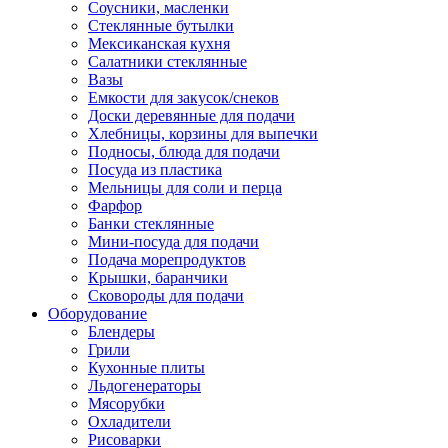
Соусники, масленки
Стеклянные бутылки
Мексиканская кухня
Салатники стеклянные
Вазы
Емкости для закусок/снеков
Доски деревянные для подачи
Хлебницы, корзины для выпечки
Подносы, блюда для подачи
Посуда из пластика
Мельницы для соли и перца
Фарфор
Банки стеклянные
Мини-посуда для подачи
Подача морепродуктов
Крышки, баранчики
Сковороды для подачи
Оборудование
Блендеры
Грили
Кухонные плиты
Льдогенераторы
Мясорубки
Охладители
Рисоварки