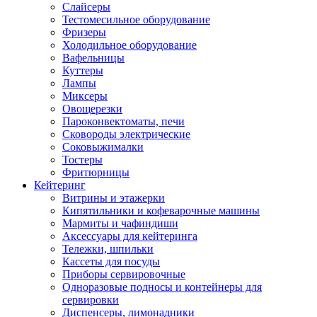
Слайсеры
Тестомесильное оборудование
Фризеры
Холодильное оборудование
Вафельницы
Куттеры
Лампы
Миксеры
Овощерезки
Пароконвектоматы, печи
Сковороды электрические
Соковыжималки
Тостеры
Фритюрницы
Кейтеринг
Витрины и этажерки
Кипятильники и кофеварочные машины
Мармиты и чафиндиши
Аксессуары для кейтеринга
Тележки, шпильки
Кассеты для посуды
Приборы сервировочные
Одноразовые подносы и контейнеры для
сервировки
Диспенсеры, лимонадники