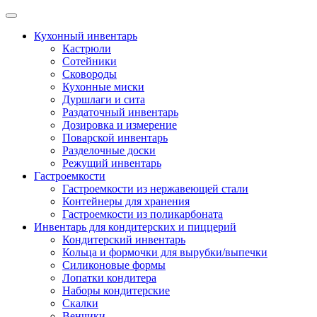
Skip
to
Кухонный инвентарь
content
Кастрюли
Сотейники
Сковороды
Кухонные миски
Дуршлаги и сита
Раздаточный инвентарь
Дозировка и измерение
Поварской инвентарь
Разделочные доски
Режущий инвентарь
Гастроемкости
Гастроемкости из нержавеющей стали
Контейнеры для хранения
Гастроемкости из поликарбоната
Инвентарь для кондитерских и пиццерий
Кондитерский инвентарь
Кольца и формочки для вырубки/выпечки
Силиконовые формы
Лопатки кондитера
Наборы кондитерские
Скалки
Венчики