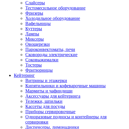
Слайсеры
Тестомесильное оборудование
Фризеры
Холодильное оборудование
Вафельницы
Куттеры
Лампы
Миксеры
Овощерезки
Пароконвектоматы, печи
Сковороды электрические
Соковыжималки
Тостеры
Фритюрницы
Кейтеринг
Витрины и этажерки
Кипятильники и кофеварочные машины
Мармиты и чафиндиши
Аксессуары для кейтеринга
Тележки, шпильки
Кассеты для посуды
Приборы сервировочные
Одноразовые подносы и контейнеры для
сервировки
Диспенсеры, лимонадники