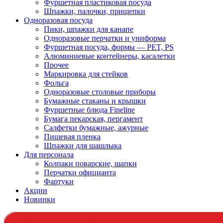
Фуршетная пластиковая посуда
Шпажки, палочки, прищепки
Одноразовая посуда
Пики, шпажки для канапе
Одноразовые перчатки и униформа
Фуршетная посуда, формы — PET, PS
Алюминиевые контейнеры, касалетки
Прочее
Маркировка для стейков
Фольга
Одноразовые столовые приборы
Бумажные стаканы и крышки
Фуршетные блюда Fineline
Бумага пекарская, пергамент
Салфетки бумажные, ажурные
Пищевая пленка
Шпажки для шашлыка
Для персонала
Колпаки поварские, шапки
Перчатки официанта
Фартуки
Акции
Новинки