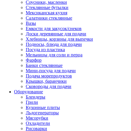
Соусники, масленки
Стеклянные бутылки
Мексиканская кухня
Салатники стеклянные
Вазы
Емкости для закусок/снеков
Доски деревянные для подачи
Хлебницы, корзины для выпечки
Подносы, блюда для подачи
Посуда из пластика
Мельницы для соли и перца
Фарфор
Банки стеклянные
Мини-посуда для подачи
Подача морепродуктов
Крышки, баранчики
Сковороды для подачи
Оборудование
Блендеры
Грили
Кухонные плиты
Льдогенераторы
Мясорубки
Охладители
Рисоварки