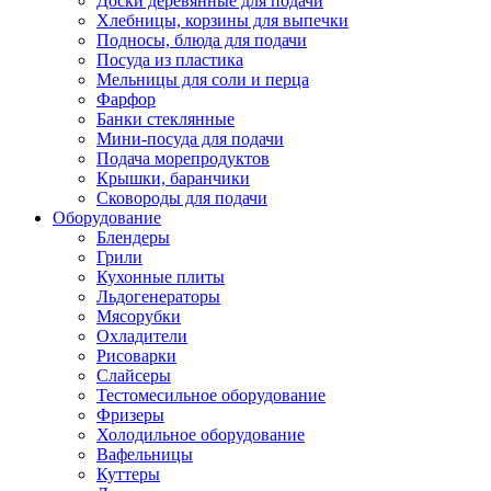
Доски деревянные для подачи
Хлебницы, корзины для выпечки
Подносы, блюда для подачи
Посуда из пластика
Мельницы для соли и перца
Фарфор
Банки стеклянные
Мини-посуда для подачи
Подача морепродуктов
Крышки, баранчики
Сковороды для подачи
Оборудование
Блендеры
Грили
Кухонные плиты
Льдогенераторы
Мясорубки
Охладители
Рисоварки
Слайсеры
Тестомесильное оборудование
Фризеры
Холодильное оборудование
Вафельницы
Куттеры