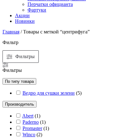
Перчатки официанта
Фартуки
Акции
Новинки
Главная
/ Товары с меткой “центрифуга”
Фильтр
Фильтры
Фильтры
По типу товара
Ведро для сушки зелени
(
5
)
Производитель
Abert
(
1
)
Paderno
(
1
)
Promaster
(
1
)
Winco
(
2
)