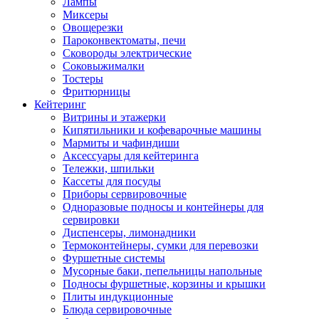
Лампы
Миксеры
Овощерезки
Пароконвектоматы, печи
Сковороды электрические
Соковыжималки
Тостеры
Фритюрницы
Кейтеринг
Витрины и этажерки
Кипятильники и кофеварочные машины
Мармиты и чафиндиши
Аксессуары для кейтеринга
Тележки, шпильки
Кассеты для посуды
Приборы сервировочные
Одноразовые подносы и контейнеры для
сервировки
Диспенсеры, лимонадники
Термоконтейнеры, сумки для перевозки
Фуршетные системы
Мусорные баки, пепельницы напольные
Подносы фуршетные, корзины и крышки
Плиты индукционные
Блюда сервировочные