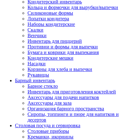
Кондитерский инвентарь
Кольца и формочки для вырубки/выпечки
Силиконовые формы
Лопатки кондитера
Наборы кондитерские
Скалки
Венчики
Инвентарь для пиццерий
Противни и формы для выпечки
Бумага и коврики для выпекания
Кондитерские мешки
Насадки
Корзины для хлеба и выпечки
Рукавицы
Барный инвентарь
Барное стекло
Инвентарь для приготовления коктейлей
Аксессуары для подачи напитков
Аксессуары для зала
Организация барного пространства
Сиропы, топпинги и пюре для напитков и
десертов
Столовая посуда и сервировка
Столовые приборы
Креманки, икорницы