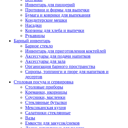
Инвентарь для пиццерий
Противни и формы для выпечки
Бумага и коврики для выпекания
Кондитерские мешки
Насадки
Корзины для хлеба и выпечки
Рукавицы
Барный инвентарь
Барное стекло
Инвентарь для приготовления коктейлей
Аксессуары для подачи напитков
Аксессуары для зала
Организация барного пространства
Сиропы, топпинги и пюре для напитков и
десертов
Столовая посуда и сервировка
Столовые приборы
Креманки, икорницы
Соусники, масленки
Стеклянные бутылки
Мексиканская кухня
Салатники стеклянные
Вазы
Емкости для закусок/снеков