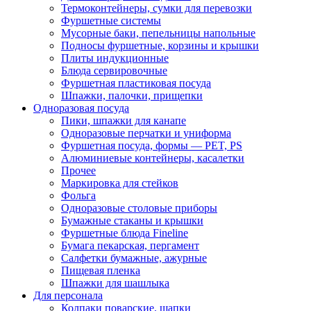
Термоконтейнеры, сумки для перевозки
Фуршетные системы
Мусорные баки, пепельницы напольные
Подносы фуршетные, корзины и крышки
Плиты индукционные
Блюда сервировочные
Фуршетная пластиковая посуда
Шпажки, палочки, прищепки
Одноразовая посуда
Пики, шпажки для канапе
Одноразовые перчатки и униформа
Фуршетная посуда, формы — PET, PS
Алюминиевые контейнеры, касалетки
Прочее
Маркировка для стейков
Фольга
Одноразовые столовые приборы
Бумажные стаканы и крышки
Фуршетные блюда Fineline
Бумага пекарская, пергамент
Салфетки бумажные, ажурные
Пищевая пленка
Шпажки для шашлыка
Для персонала
Колпаки поварские, шапки