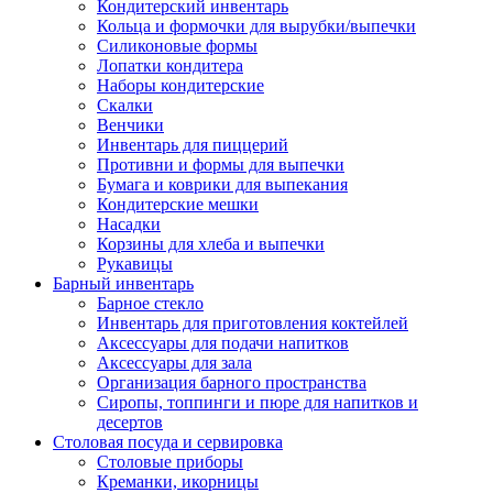
Кондитерский инвентарь
Кольца и формочки для вырубки/выпечки
Силиконовые формы
Лопатки кондитера
Наборы кондитерские
Скалки
Венчики
Инвентарь для пиццерий
Противни и формы для выпечки
Бумага и коврики для выпекания
Кондитерские мешки
Насадки
Корзины для хлеба и выпечки
Рукавицы
Барный инвентарь
Барное стекло
Инвентарь для приготовления коктейлей
Аксессуары для подачи напитков
Аксессуары для зала
Организация барного пространства
Сиропы, топпинги и пюре для напитков и
десертов
Столовая посуда и сервировка
Столовые приборы
Креманки, икорницы