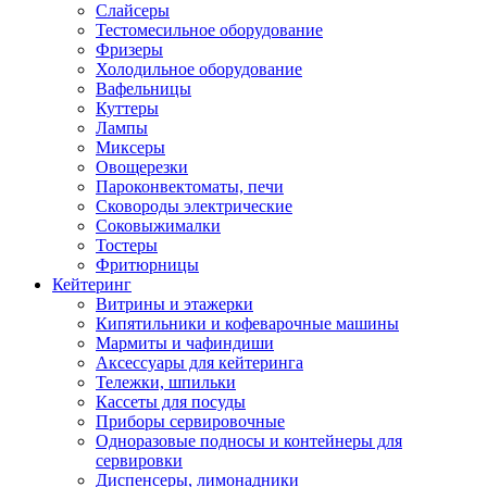
Слайсеры
Тестомесильное оборудование
Фризеры
Холодильное оборудование
Вафельницы
Куттеры
Лампы
Миксеры
Овощерезки
Пароконвектоматы, печи
Сковороды электрические
Соковыжималки
Тостеры
Фритюрницы
Кейтеринг
Витрины и этажерки
Кипятильники и кофеварочные машины
Мармиты и чафиндиши
Аксессуары для кейтеринга
Тележки, шпильки
Кассеты для посуды
Приборы сервировочные
Одноразовые подносы и контейнеры для
сервировки
Диспенсеры, лимонадники