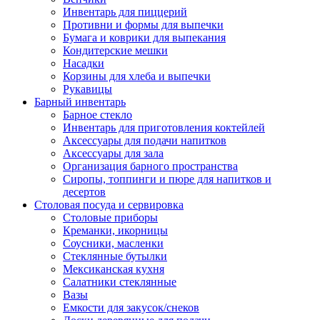
Инвентарь для пиццерий
Противни и формы для выпечки
Бумага и коврики для выпекания
Кондитерские мешки
Насадки
Корзины для хлеба и выпечки
Рукавицы
Барный инвентарь
Барное стекло
Инвентарь для приготовления коктейлей
Аксессуары для подачи напитков
Аксессуары для зала
Организация барного пространства
Сиропы, топпинги и пюре для напитков и
десертов
Столовая посуда и сервировка
Столовые приборы
Креманки, икорницы
Соусники, масленки
Стеклянные бутылки
Мексиканская кухня
Салатники стеклянные
Вазы
Емкости для закусок/снеков