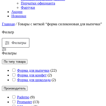
Перчатки официанта
Фартуки
Акции
Новинки
Главная
/ Товары с меткой “форма силиконовая для выпечки”
Фильтр
Фильтры
Фильтры
По типу товара
Форма для выпечки
(
22
)
Форма для конфет
(
2
)
Форма для шоколада
(
2
)
Производитель
Paderno
(
9
)
Promaster
(
13
)