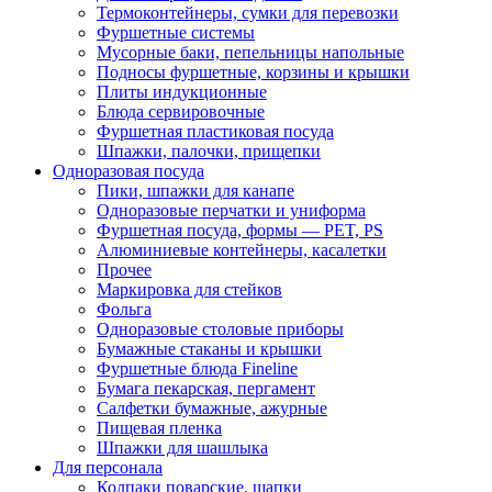
Термоконтейнеры, сумки для перевозки
Фуршетные системы
Мусорные баки, пепельницы напольные
Подносы фуршетные, корзины и крышки
Плиты индукционные
Блюда сервировочные
Фуршетная пластиковая посуда
Шпажки, палочки, прищепки
Одноразовая посуда
Пики, шпажки для канапе
Одноразовые перчатки и униформа
Фуршетная посуда, формы — PET, PS
Алюминиевые контейнеры, касалетки
Прочее
Маркировка для стейков
Фольга
Одноразовые столовые приборы
Бумажные стаканы и крышки
Фуршетные блюда Fineline
Бумага пекарская, пергамент
Салфетки бумажные, ажурные
Пищевая пленка
Шпажки для шашлыка
Для персонала
Колпаки поварские, шапки