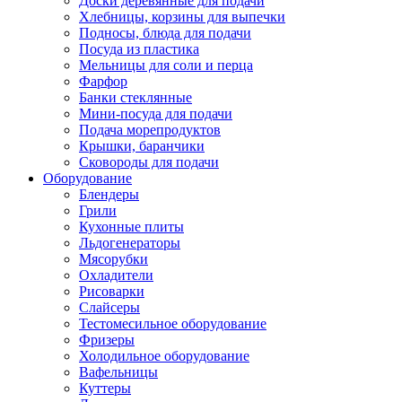
Доски деревянные для подачи
Хлебницы, корзины для выпечки
Подносы, блюда для подачи
Посуда из пластика
Мельницы для соли и перца
Фарфор
Банки стеклянные
Мини-посуда для подачи
Подача морепродуктов
Крышки, баранчики
Сковороды для подачи
Оборудование
Блендеры
Грили
Кухонные плиты
Льдогенераторы
Мясорубки
Охладители
Рисоварки
Слайсеры
Тестомесильное оборудование
Фризеры
Холодильное оборудование
Вафельницы
Куттеры