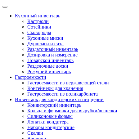
Skip
to
Кухонный инвентарь
content
Кастрюли
Сотейники
Сковороды
Кухонные миски
Дуршлаги и сита
Раздаточный инвентарь
Дозировка и измерение
Поварской инвентарь
Разделочные доски
Режущий инвентарь
Гастроемкости
Гастроемкости из нержавеющей стали
Контейнеры для хранения
Гастроемкости из поликарбоната
Инвентарь для кондитерских и пиццерий
Кондитерский инвентарь
Кольца и формочки для вырубки/выпечки
Силиконовые формы
Лопатки кондитера
Наборы кондитерские
Скалки
Венчики