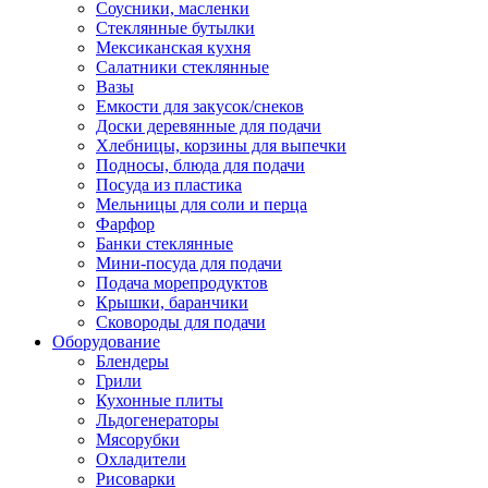
Соусники, масленки
Стеклянные бутылки
Мексиканская кухня
Салатники стеклянные
Вазы
Емкости для закусок/снеков
Доски деревянные для подачи
Хлебницы, корзины для выпечки
Подносы, блюда для подачи
Посуда из пластика
Мельницы для соли и перца
Фарфор
Банки стеклянные
Мини-посуда для подачи
Подача морепродуктов
Крышки, баранчики
Сковороды для подачи
Оборудование
Блендеры
Грили
Кухонные плиты
Льдогенераторы
Мясорубки
Охладители
Рисоварки