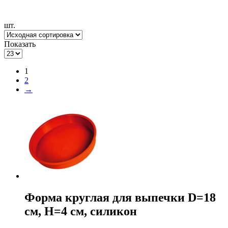
шт.
Показать
1
2
→
Форма круглая для выпечки D=18
см, H=4 см, силикон