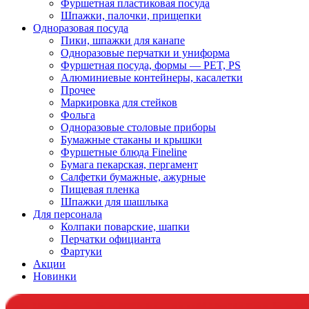
Фуршетная пластиковая посуда
Шпажки, палочки, прищепки
Одноразовая посуда
Пики, шпажки для канапе
Одноразовые перчатки и униформа
Фуршетная посуда, формы — PET, PS
Алюминиевые контейнеры, касалетки
Прочее
Маркировка для стейков
Фольга
Одноразовые столовые приборы
Бумажные стаканы и крышки
Фуршетные блюда Fineline
Бумага пекарская, пергамент
Салфетки бумажные, ажурные
Пищевая пленка
Шпажки для шашлыка
Для персонала
Колпаки поварские, шапки
Перчатки официанта
Фартуки
Акции
Новинки