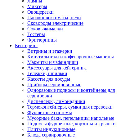
Лампы
Миксеры
Овощерезки
Пароконвектоматы, печи
Сковороды электрические
Соковыжималки
Тостеры
Фритюрницы
Кейтеринг
Витрины и этажерки
Кипятильники и кофеварочные машины
Мармиты и чафиндиши
Аксессуары для кейтеринга
Тележки, шпильки
Кассеты для посуды
Приборы сервировочные
Одноразовые подносы и контейнеры для
сервировки
Диспенсеры, лимонадники
Термоконтейнеры, сумки для перевозки
Фуршетные системы
Мусорные баки, пепельницы напольные
Подносы фуршетные, корзины и крышки
Плиты индукционные
Блюда сервировочные