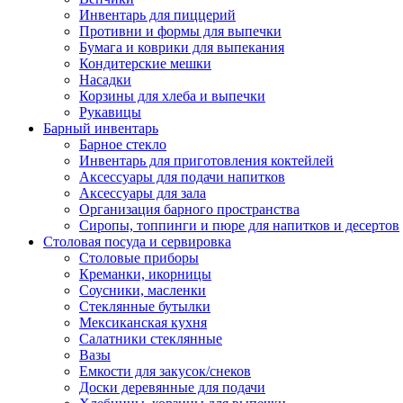
Инвентарь для пиццерий
Противни и формы для выпечки
Бумага и коврики для выпекания
Кондитерские мешки
Насадки
Корзины для хлеба и выпечки
Рукавицы
Барный инвентарь
Барное стекло
Инвентарь для приготовления коктейлей
Аксессуары для подачи напитков
Аксессуары для зала
Организация барного пространства
Сиропы, топпинги и пюре для напитков и десертов
Столовая посуда и сервировка
Столовые приборы
Креманки, икорницы
Соусники, масленки
Стеклянные бутылки
Мексиканская кухня
Салатники стеклянные
Вазы
Емкости для закусок/снеков
Доски деревянные для подачи