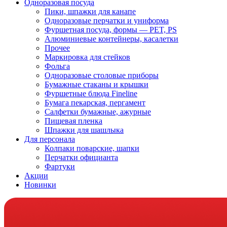
Одноразовая посуда
Пики, шпажки для канапе
Одноразовые перчатки и униформа
Фуршетная посуда, формы — PET, PS
Алюминиевые контейнеры, касалетки
Прочее
Маркировка для стейков
Фольга
Одноразовые столовые приборы
Бумажные стаканы и крышки
Фуршетные блюда Fineline
Бумага пекарская, пергамент
Салфетки бумажные, ажурные
Пищевая пленка
Шпажки для шашлыка
Для персонала
Колпаки поварские, шапки
Перчатки официанта
Фартуки
Акции
Новинки