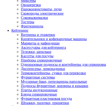
Миксеры
Овощерезки
Пароконвектоматы, печи
Сковороды электрические
Соковыжималки
Тостеры
Фритюрницы
Кейтеринг
Витрины и этажерки
Кипятильники и кофеварочные машины
Мармиты и чафиндиши
Аксессуары для кейтеринга
Тележки, шпильки
Кассеты для посуды
Приборы сервировочные
Одноразовые подносы и контейнеры для сервировк
Диспенсеры, лимонадники
Термоконтейнеры, сумки для перевозки
Фуршетные системы
Мусорные баки, пепельницы напольные
Подносы фуршетные, корзины и крышки
Плиты индукционные
Блюда сервировочные
Фуршетная пластиковая посуда
Шпажки, палочки, прищепки