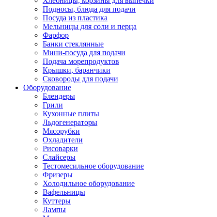
Хлебницы, корзины для выпечки
Подносы, блюда для подачи
Посуда из пластика
Мельницы для соли и перца
Фарфор
Банки стеклянные
Мини-посуда для подачи
Подача морепродуктов
Крышки, баранчики
Сковороды для подачи
Оборудование
Блендеры
Грили
Кухонные плиты
Льдогенераторы
Мясорубки
Охладители
Рисоварки
Слайсеры
Тестомесильное оборудование
Фризеры
Холодильное оборудование
Вафельницы
Куттеры
Лампы