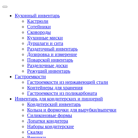
Skip
to
Кухонный инвентарь
content
Кастрюли
Сотейники
Сковороды
Кухонные миски
Дуршлаги и сита
Раздаточный инвентарь
Дозировка и измерение
Поварской инвентарь
Разделочные доски
Режущий инвентарь
Гастроемкости
Гастроемкости из нержавеющей стали
Контейнеры для хранения
Гастроемкости из поликарбоната
Инвентарь для кондитерских и пиццерий
Кондитерский инвентарь
Кольца и формочки для вырубки/выпечки
Силиконовые формы
Лопатки кондитера
Наборы кондитерские
Скалки
Венчики