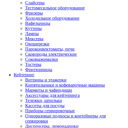
Слайсеры
Тестомесильное оборудование
Фризеры
Холодильное оборудование
Вафельницы
Куттеры
Лампы
Миксеры
Овощерезки
Пароконвектоматы, печи
Сковороды электрические
Соковыжималки
Тостеры
Фритюрницы
Кейтеринг
Витрины и этажерки
Кипятильники и кофеварочные машины
Мармиты и чафиндиши
Аксессуары для кейтеринга
Тележки, шпильки
Кассеты для посуды
Приборы сервировочные
Одноразовые подносы и контейнеры для
сервировки
Диспенсеры, лимонадники