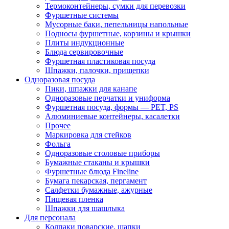
Термоконтейнеры, сумки для перевозки
Фуршетные системы
Мусорные баки, пепельницы напольные
Подносы фуршетные, корзины и крышки
Плиты индукционные
Блюда сервировочные
Фуршетная пластиковая посуда
Шпажки, палочки, прищепки
Одноразовая посуда
Пики, шпажки для канапе
Одноразовые перчатки и униформа
Фуршетная посуда, формы — PET, PS
Алюминиевые контейнеры, касалетки
Прочее
Маркировка для стейков
Фольга
Одноразовые столовые приборы
Бумажные стаканы и крышки
Фуршетные блюда Fineline
Бумага пекарская, пергамент
Салфетки бумажные, ажурные
Пищевая пленка
Шпажки для шашлыка
Для персонала
Колпаки поварские, шапки