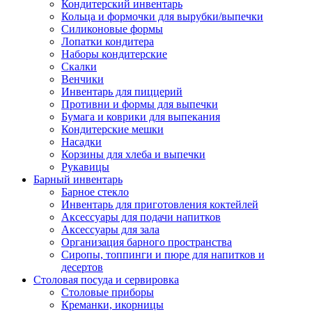
Кондитерский инвентарь
Кольца и формочки для вырубки/выпечки
Силиконовые формы
Лопатки кондитера
Наборы кондитерские
Скалки
Венчики
Инвентарь для пиццерий
Противни и формы для выпечки
Бумага и коврики для выпекания
Кондитерские мешки
Насадки
Корзины для хлеба и выпечки
Рукавицы
Барный инвентарь
Барное стекло
Инвентарь для приготовления коктейлей
Аксессуары для подачи напитков
Аксессуары для зала
Организация барного пространства
Сиропы, топпинги и пюре для напитков и
десертов
Столовая посуда и сервировка
Столовые приборы
Креманки, икорницы