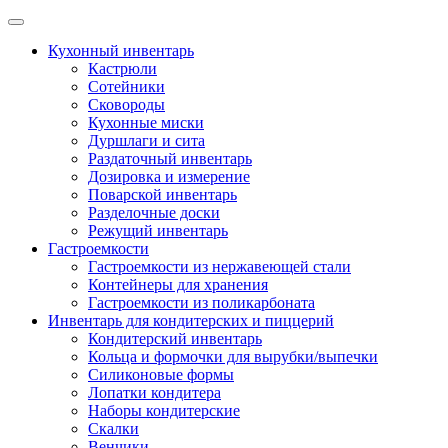
Skip
to
Кухонный инвентарь
content
Кастрюли
Сотейники
Сковороды
Кухонные миски
Дуршлаги и сита
Раздаточный инвентарь
Дозировка и измерение
Поварской инвентарь
Разделочные доски
Режущий инвентарь
Гастроемкости
Гастроемкости из нержавеющей стали
Контейнеры для хранения
Гастроемкости из поликарбоната
Инвентарь для кондитерских и пиццерий
Кондитерский инвентарь
Кольца и формочки для вырубки/выпечки
Силиконовые формы
Лопатки кондитера
Наборы кондитерские
Скалки
Венчики