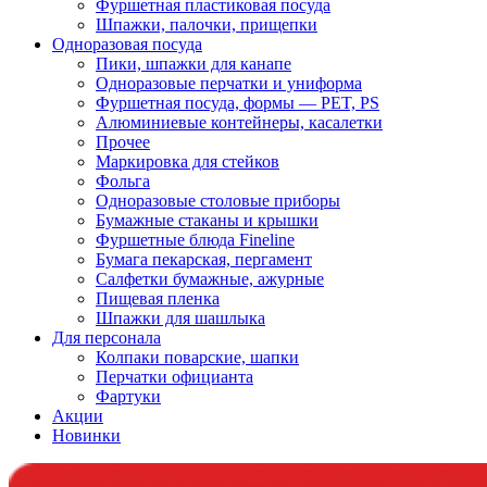
Фуршетная пластиковая посуда
Шпажки, палочки, прищепки
Одноразовая посуда
Пики, шпажки для канапе
Одноразовые перчатки и униформа
Фуршетная посуда, формы — PET, PS
Алюминиевые контейнеры, касалетки
Прочее
Маркировка для стейков
Фольга
Одноразовые столовые приборы
Бумажные стаканы и крышки
Фуршетные блюда Fineline
Бумага пекарская, пергамент
Салфетки бумажные, ажурные
Пищевая пленка
Шпажки для шашлыка
Для персонала
Колпаки поварские, шапки
Перчатки официанта
Фартуки
Акции
Новинки