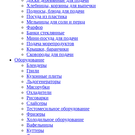
Доски деревянные для подачи
Хлебницы, корзины для выпечки
Подносы, блюда для подачи
Посуда из пластика
Мельницы для соли и перца
Фарфор
Банки стеклянные
Мини-посуда для подачи
Подача морепродуктов
Крышки, баранчики
Сковороды для подачи
Оборудование
Блендеры
Грили
Кухонные плиты
Льдогенераторы
Мясорубки
Охладители
Рисоварки
Слайсеры
Тестомесильное оборудование
Фризеры
Холодильное оборудование
Вафельницы
Куттеры