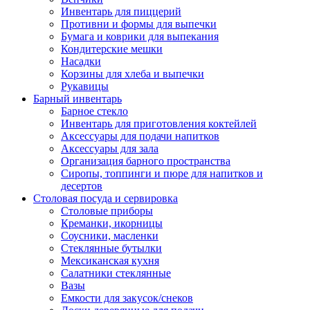
Инвентарь для пиццерий
Противни и формы для выпечки
Бумага и коврики для выпекания
Кондитерские мешки
Насадки
Корзины для хлеба и выпечки
Рукавицы
Барный инвентарь
Барное стекло
Инвентарь для приготовления коктейлей
Аксессуары для подачи напитков
Аксессуары для зала
Организация барного пространства
Сиропы, топпинги и пюре для напитков и
десертов
Столовая посуда и сервировка
Столовые приборы
Креманки, икорницы
Соусники, масленки
Стеклянные бутылки
Мексиканская кухня
Салатники стеклянные
Вазы
Емкости для закусок/снеков