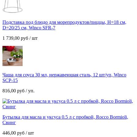
Подставка под блюдо для морепродуктов/пиццы, H=18 см,
D=20/25 см, Winco SFR-7
1 739,00
руб
/ шт
Чаша для соуса 30 мл, нержавеющая сталь, 12 шт/уп, Winco
SCP-15
816,00
руб
/ уп.
Бутылка для масла и уксуса 0.5 л с пробкой, Rocco Bormioli,
Свинг
446,00
руб
/ шт