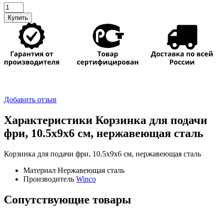
Количество
товара
Купить
Корзинка
для
подачи
фри,
10.5х9х6
см,
нержавеющая
сталь
Добавить отзыв
Характеристики Корзинка для подачи
фри, 10.5х9х6 см, нержавеющая сталь
Корзинка для подачи фри, 10.5х9х6 см, нержавеющая сталь
Материал
Нержавеющая сталь
Производитель
Winco
Сопутствующие товары