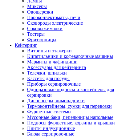
Лампы
Миксеры
Овощерезки
Пароконвектоматы, печи
Сковороды электрические
Соковыжималки
Тостеры
Фритюрницы
Кейтеринг
Витрины и этажерки
Кипятильники и кофеварочные машины
Мармиты и чафиндиши
Аксессуары для кейтеринга
Тележки, шпильки
Кассеты для посуды
Приборы сервировочные
Одноразовые подносы и контейнеры для
сервировки
Диспенсеры, лимонадники
Термоконтейнеры, сумки для перевозки
Фуршетные системы
Мусорные баки, пепельницы напольные
Подносы фуршетные, корзины и крышки
Плиты индукционные
Блюда сервировочные