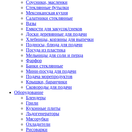
Соусники, масленки
Стеклянные бутылки
Мексиканская кухня
Салатники стеклянные
Вазы
Емкости для закусок/снеков
Доски деревянные для подачи
Хлебницы, корзины для выпечки
Подносы, блюда для подачи
Посуда из пластика
Мельницы для соли и перца
Фарфор
Банки стеклянные
Мини-посуда для подачи
Подача морепродуктов
Крышки, баранчики
Сковороды для подачи
Оборудование
Блендеры
Грили
Кухонные плиты
Льдогенераторы
Мясорубки
Охладители
Рисоварки