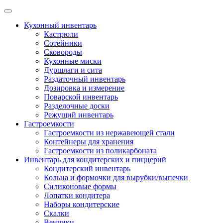
Skip
to
Кухонный инвентарь
content
Кастрюли
Сотейники
Сковороды
Кухонные миски
Дуршлаги и сита
Раздаточный инвентарь
Дозировка и измерение
Поварской инвентарь
Разделочные доски
Режущий инвентарь
Гастроемкости
Гастроемкости из нержавеющей стали
Контейнеры для хранения
Гастроемкости из поликарбоната
Инвентарь для кондитерских и пиццерий
Кондитерский инвентарь
Кольца и формочки для вырубки/выпечки
Силиконовые формы
Лопатки кондитера
Наборы кондитерские
Скалки
Венчики