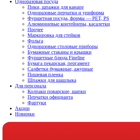
Одноразовая посуда
Пики, шпажки для канапе
Одноразовые перчатки и униформа
Фуршетная посуда, формы — PET, PS
Алюминиевые контейнеры, касалетки
Прочее
Маркировка для стейков
Фольга
Одноразовые столовые приборы
Бумажные стаканы и крышки
Фуршетные блюда Fineline
Бумага пекарская, пергамент
Салфетки бумажные, ажурные
Пищевая пленка
Шпажки для шашлыка
Для персонала
Колпаки поварские, шапки
Перчатки официанта
Фартуки
Акции
Новинки