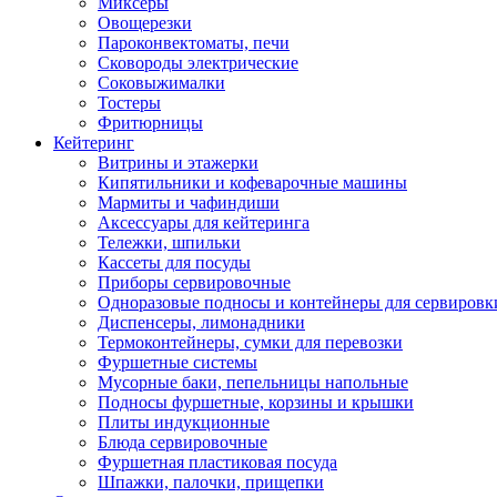
Миксеры
Овощерезки
Пароконвектоматы, печи
Сковороды электрические
Соковыжималки
Тостеры
Фритюрницы
Кейтеринг
Витрины и этажерки
Кипятильники и кофеварочные машины
Мармиты и чафиндиши
Аксессуары для кейтеринга
Тележки, шпильки
Кассеты для посуды
Приборы сервировочные
Одноразовые подносы и контейнеры для сервировк
Диспенсеры, лимонадники
Термоконтейнеры, сумки для перевозки
Фуршетные системы
Мусорные баки, пепельницы напольные
Подносы фуршетные, корзины и крышки
Плиты индукционные
Блюда сервировочные
Фуршетная пластиковая посуда
Шпажки, палочки, прищепки