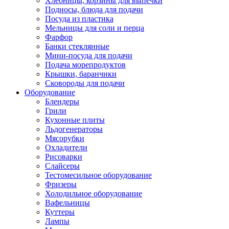
Хлебницы, корзины для выпечки
Подносы, блюда для подачи
Посуда из пластика
Мельницы для соли и перца
Фарфор
Банки стеклянные
Мини-посуда для подачи
Подача морепродуктов
Крышки, баранчики
Сковороды для подачи
Оборудование
Блендеры
Грили
Кухонные плиты
Льдогенераторы
Мясорубки
Охладители
Рисоварки
Слайсеры
Тестомесильное оборудование
Фризеры
Холодильное оборудование
Вафельницы
Куттеры
Лампы