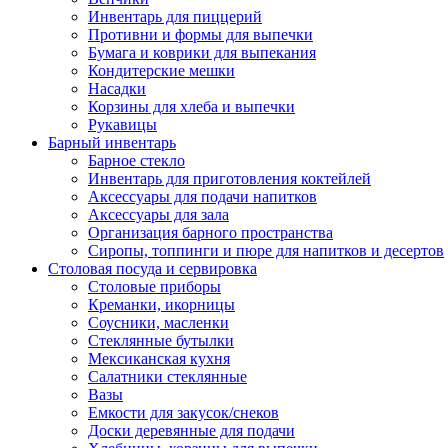
Инвентарь для пиццерий
Противни и формы для выпечки
Бумага и коврики для выпекания
Кондитерские мешки
Насадки
Корзины для хлеба и выпечки
Рукавицы
Барный инвентарь
Барное стекло
Инвентарь для приготовления коктейлей
Аксессуары для подачи напитков
Аксессуары для зала
Организация барного пространства
Сиропы, топпинги и пюре для напитков и десертов
Столовая посуда и сервировка
Столовые приборы
Креманки, икорницы
Соусники, масленки
Стеклянные бутылки
Мексиканская кухня
Салатники стеклянные
Вазы
Емкости для закусок/снеков
Доски деревянные для подачи