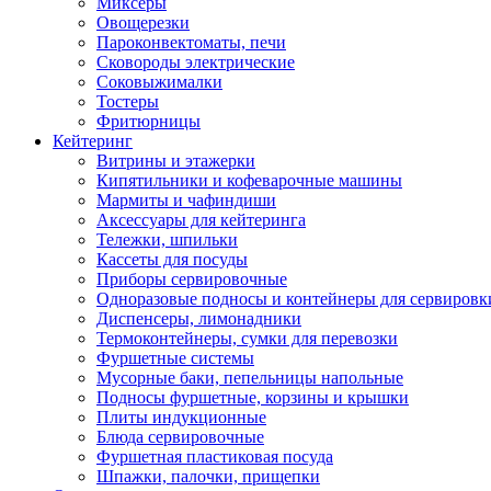
Миксеры
Овощерезки
Пароконвектоматы, печи
Сковороды электрические
Соковыжималки
Тостеры
Фритюрницы
Кейтеринг
Витрины и этажерки
Кипятильники и кофеварочные машины
Мармиты и чафиндиши
Аксессуары для кейтеринга
Тележки, шпильки
Кассеты для посуды
Приборы сервировочные
Одноразовые подносы и контейнеры для сервировк
Диспенсеры, лимонадники
Термоконтейнеры, сумки для перевозки
Фуршетные системы
Мусорные баки, пепельницы напольные
Подносы фуршетные, корзины и крышки
Плиты индукционные
Блюда сервировочные
Фуршетная пластиковая посуда
Шпажки, палочки, прищепки