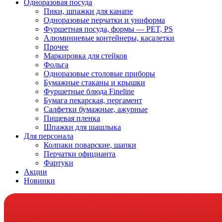
Одноразовая посуда
Пики, шпажки для канапе
Одноразовые перчатки и униформа
Фуршетная посуда, формы — PET, PS
Алюминиевые контейнеры, касалетки
Прочее
Маркировка для стейков
Фольга
Одноразовые столовые приборы
Бумажные стаканы и крышки
Фуршетные блюда Fineline
Бумага пекарская, пергамент
Салфетки бумажные, ажурные
Пищевая пленка
Шпажки для шашлыка
Для персонала
Колпаки поварские, шапки
Перчатки официанта
Фартуки
Акции
Новинки