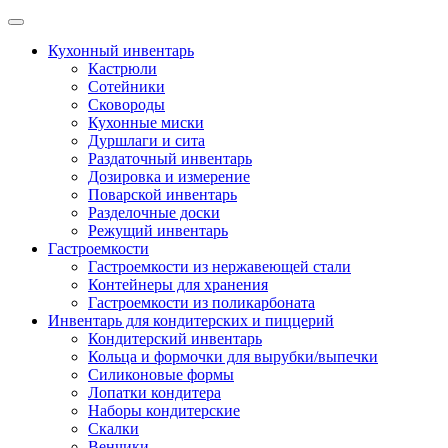
Skip
to
Кухонный инвентарь
content
Кастрюли
Сотейники
Сковороды
Кухонные миски
Дуршлаги и сита
Раздаточный инвентарь
Дозировка и измерение
Поварской инвентарь
Разделочные доски
Режущий инвентарь
Гастроемкости
Гастроемкости из нержавеющей стали
Контейнеры для хранения
Гастроемкости из поликарбоната
Инвентарь для кондитерских и пиццерий
Кондитерский инвентарь
Кольца и формочки для вырубки/выпечки
Силиконовые формы
Лопатки кондитера
Наборы кондитерские
Скалки
Венчики