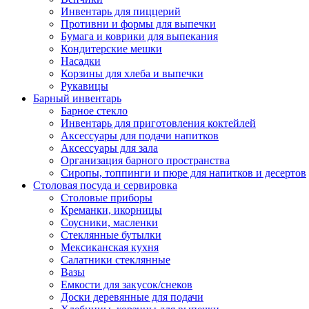
Инвентарь для пиццерий
Противни и формы для выпечки
Бумага и коврики для выпекания
Кондитерские мешки
Насадки
Корзины для хлеба и выпечки
Рукавицы
Барный инвентарь
Барное стекло
Инвентарь для приготовления коктейлей
Аксессуары для подачи напитков
Аксессуары для зала
Организация барного пространства
Сиропы, топпинги и пюре для напитков и десертов
Столовая посуда и сервировка
Столовые приборы
Креманки, икорницы
Соусники, масленки
Стеклянные бутылки
Мексиканская кухня
Салатники стеклянные
Вазы
Емкости для закусок/снеков
Доски деревянные для подачи