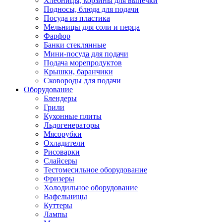
Хлебницы, корзины для выпечки
Подносы, блюда для подачи
Посуда из пластика
Мельницы для соли и перца
Фарфор
Банки стеклянные
Мини-посуда для подачи
Подача морепродуктов
Крышки, баранчики
Сковороды для подачи
Оборудование
Блендеры
Грили
Кухонные плиты
Льдогенераторы
Мясорубки
Охладители
Рисоварки
Слайсеры
Тестомесильное оборудование
Фризеры
Холодильное оборудование
Вафельницы
Куттеры
Лампы