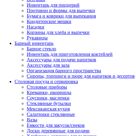
Инвентарь для пиццерий
Противни и формы для выпечки
Бумага и коврики для выпекания
Кондитерские мешки
Насадки
Корзины для хлеба и выпечки
Рукавицы
Барный инвентарь
Барное стекло
Инвентарь для приготовления коктейлей
Аксессуары для подачи напитков
Аксессуары для зала
Организация барного пространства
Сиропы, топпинги и пюре для напитков и десертов
Столовая посуда и сервировка
Столовые приборы
Креманки, икорницы
Соусники, масленки
Стеклянные бутылки
Мексиканская кухня
Салатники стеклянные
Вазы
Емкости для закусок/снеков
Доски деревянные для подачи