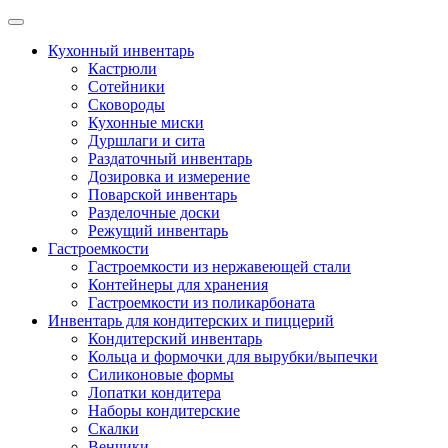
Skip
to
Кухонный инвентарь
content
Кастрюли
Сотейники
Сковороды
Кухонные миски
Дуршлаги и сита
Раздаточный инвентарь
Дозировка и измерение
Поварской инвентарь
Разделочные доски
Режущий инвентарь
Гастроемкости
Гастроемкости из нержавеющей стали
Контейнеры для хранения
Гастроемкости из поликарбоната
Инвентарь для кондитерских и пиццерий
Кондитерский инвентарь
Кольца и формочки для вырубки/выпечки
Силиконовые формы
Лопатки кондитера
Наборы кондитерские
Скалки
Венчики