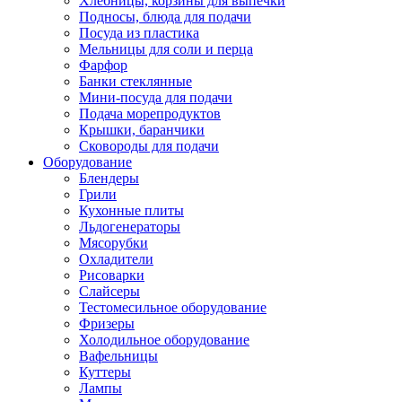
Хлебницы, корзины для выпечки
Подносы, блюда для подачи
Посуда из пластика
Мельницы для соли и перца
Фарфор
Банки стеклянные
Мини-посуда для подачи
Подача морепродуктов
Крышки, баранчики
Сковороды для подачи
Оборудование
Блендеры
Грили
Кухонные плиты
Льдогенераторы
Мясорубки
Охладители
Рисоварки
Слайсеры
Тестомесильное оборудование
Фризеры
Холодильное оборудование
Вафельницы
Куттеры
Лампы