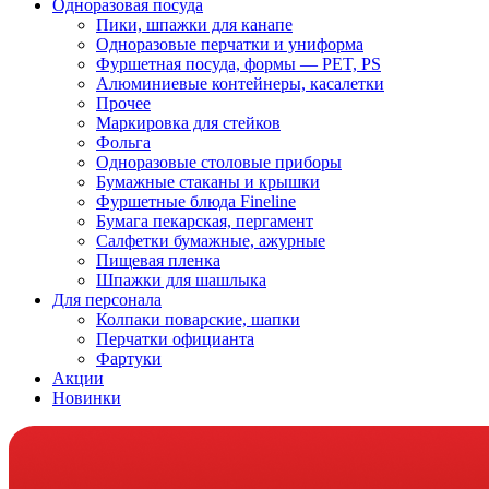
Одноразовая посуда
Пики, шпажки для канапе
Одноразовые перчатки и униформа
Фуршетная посуда, формы — PET, PS
Алюминиевые контейнеры, касалетки
Прочее
Маркировка для стейков
Фольга
Одноразовые столовые приборы
Бумажные стаканы и крышки
Фуршетные блюда Fineline
Бумага пекарская, пергамент
Салфетки бумажные, ажурные
Пищевая пленка
Шпажки для шашлыка
Для персонала
Колпаки поварские, шапки
Перчатки официанта
Фартуки
Акции
Новинки