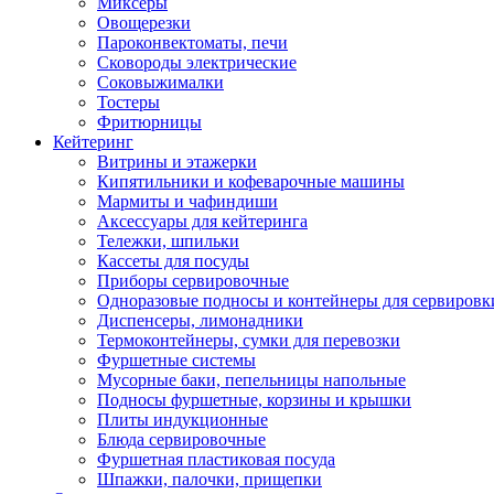
Миксеры
Овощерезки
Пароконвектоматы, печи
Сковороды электрические
Соковыжималки
Тостеры
Фритюрницы
Кейтеринг
Витрины и этажерки
Кипятильники и кофеварочные машины
Мармиты и чафиндиши
Аксессуары для кейтеринга
Тележки, шпильки
Кассеты для посуды
Приборы сервировочные
Одноразовые подносы и контейнеры для сервировк
Диспенсеры, лимонадники
Термоконтейнеры, сумки для перевозки
Фуршетные системы
Мусорные баки, пепельницы напольные
Подносы фуршетные, корзины и крышки
Плиты индукционные
Блюда сервировочные
Фуршетная пластиковая посуда
Шпажки, палочки, прищепки