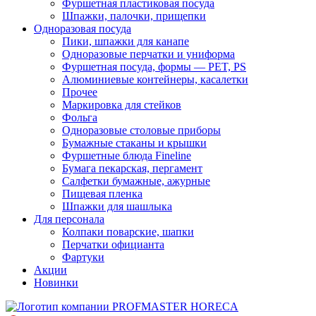
Фуршетная пластиковая посуда
Шпажки, палочки, прищепки
Одноразовая посуда
Пики, шпажки для канапе
Одноразовые перчатки и униформа
Фуршетная посуда, формы — PET, PS
Алюминиевые контейнеры, касалетки
Прочее
Маркировка для стейков
Фольга
Одноразовые столовые приборы
Бумажные стаканы и крышки
Фуршетные блюда Fineline
Бумага пекарская, пергамент
Салфетки бумажные, ажурные
Пищевая пленка
Шпажки для шашлыка
Для персонала
Колпаки поварские, шапки
Перчатки официанта
Фартуки
Акции
Новинки