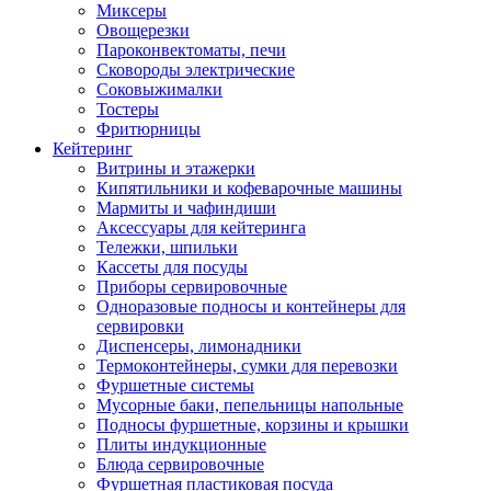
Миксеры
Овощерезки
Пароконвектоматы, печи
Сковороды электрические
Соковыжималки
Тостеры
Фритюрницы
Кейтеринг
Витрины и этажерки
Кипятильники и кофеварочные машины
Мармиты и чафиндиши
Аксессуары для кейтеринга
Тележки, шпильки
Кассеты для посуды
Приборы сервировочные
Одноразовые подносы и контейнеры для
сервировки
Диспенсеры, лимонадники
Термоконтейнеры, сумки для перевозки
Фуршетные системы
Мусорные баки, пепельницы напольные
Подносы фуршетные, корзины и крышки
Плиты индукционные
Блюда сервировочные
Фуршетная пластиковая посуда