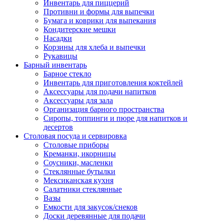
Инвентарь для пиццерий
Противни и формы для выпечки
Бумага и коврики для выпекания
Кондитерские мешки
Насадки
Корзины для хлеба и выпечки
Рукавицы
Барный инвентарь
Барное стекло
Инвентарь для приготовления коктейлей
Аксессуары для подачи напитков
Аксессуары для зала
Организация барного пространства
Сиропы, топпинги и пюре для напитков и
десертов
Столовая посуда и сервировка
Столовые приборы
Креманки, икорницы
Соусники, масленки
Стеклянные бутылки
Мексиканская кухня
Салатники стеклянные
Вазы
Емкости для закусок/снеков
Доски деревянные для подачи