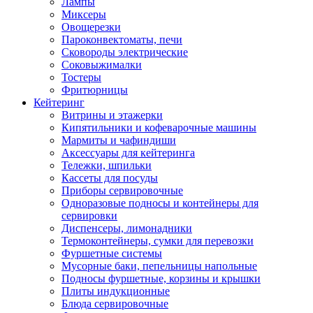
Лампы
Миксеры
Овощерезки
Пароконвектоматы, печи
Сковороды электрические
Соковыжималки
Тостеры
Фритюрницы
Кейтеринг
Витрины и этажерки
Кипятильники и кофеварочные машины
Мармиты и чафиндиши
Аксессуары для кейтеринга
Тележки, шпильки
Кассеты для посуды
Приборы сервировочные
Одноразовые подносы и контейнеры для
сервировки
Диспенсеры, лимонадники
Термоконтейнеры, сумки для перевозки
Фуршетные системы
Мусорные баки, пепельницы напольные
Подносы фуршетные, корзины и крышки
Плиты индукционные
Блюда сервировочные