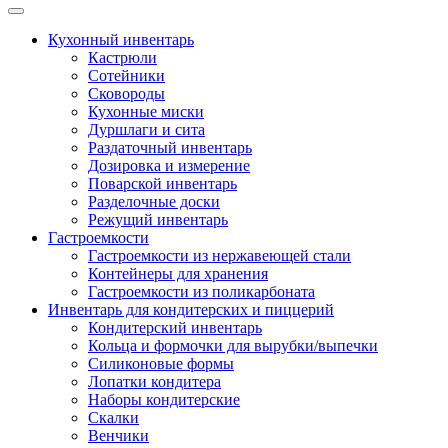
Кухонный инвентарь
Кастрюли
Сотейники
Сковороды
Кухонные миски
Дуршлаги и сита
Раздаточный инвентарь
Дозировка и измерение
Поварской инвентарь
Разделочные доски
Режущий инвентарь
Гастроемкости
Гастроемкости из нержавеющей стали
Контейнеры для хранения
Гастроемкости из поликарбоната
Инвентарь для кондитерских и пиццерий
Кондитерский инвентарь
Кольца и формочки для вырубки/выпечки
Силиконовые формы
Лопатки кондитера
Наборы кондитерские
Скалки
Венчики