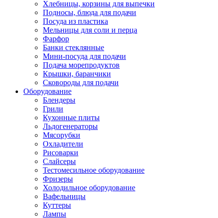
Хлебницы, корзины для выпечки
Подносы, блюда для подачи
Посуда из пластика
Мельницы для соли и перца
Фарфор
Банки стеклянные
Мини-посуда для подачи
Подача морепродуктов
Крышки, баранчики
Сковороды для подачи
Оборудование
Блендеры
Грили
Кухонные плиты
Льдогенераторы
Мясорубки
Охладители
Рисоварки
Слайсеры
Тестомесильное оборудование
Фризеры
Холодильное оборудование
Вафельницы
Куттеры
Лампы