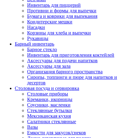
Инвентарь для пиццерий
Противни и формы для выпечки
Бумага и коврики для выпекания
Кондитерские мешки
Насадки
Корзины для хлеба и выпечки
Рукавицы
Барный инвентарь
Барное стекло
Инвентарь для приготовления коктейлей
Аксессуары для подачи напитков
Аксессуары для зала
Организация барного пространства
Сиропы, топпинги и пюре для напитков и
десертов
Столовая посуда и сервировка
Столовые приборы
Креманки, икорницы
Соусники, масленки
Стеклянные бутылки
Мексиканская кухня
Салатники стеклянные
Вазы
Емкости для закусок/снеков