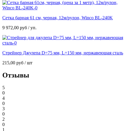
Сетка барная 61 см, черная, 12м/рулон, Winco BL-240K
9 972,00
руб
/ уп.
Стрейнер Джулепа D=75 мм, L=150 мм, нержавеющая сталь
215,00
руб
/ шт
Отзывы
5
0
4
0
3
0
2
0
1