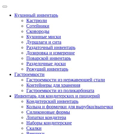
Skip
to
Кухонный инвентарь
content
Кастрюли
Сотейники
Сковороды
Кухонные миски
Дуршлаги и сита
Раздаточный инвентарь
Дозировка и измерение
Поварской инвентарь
Разделочные доски
Режущий инвентарь
Гастроемкости
Гастроемкости из нержавеющей стали
Контейнеры для хранения
Гастроемкости из поликарбоната
Инвентарь для кондитерских и пиццерий
Кондитерский инвентарь
Кольца и формочки для вырубки/выпечки
Силиконовые формы
Лопатки кондитера
Наборы кондитерские
Скалки
Венчики