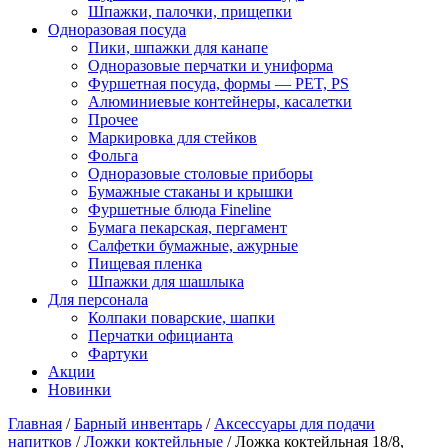
Шпажки, палочки, прищепки
Одноразовая посуда
Пики, шпажки для канапе
Одноразовые перчатки и униформа
Фуршетная посуда, формы — PET, PS
Алюминиевые контейнеры, касалетки
Прочее
Маркировка для стейков
Фольга
Одноразовые столовые приборы
Бумажные стаканы и крышки
Фуршетные блюда Fineline
Бумага пекарская, пергамент
Салфетки бумажные, ажурные
Пищевая пленка
Шпажки для шашлыка
Для персонала
Колпаки поварские, шапки
Перчатки официанта
Фартуки
Акции
Новинки
Главная
/
Барный инвентарь
/
Аксессуары для подачи
напитков
/
Ложки коктейльные
/
Ложка коктейльная 18/8,