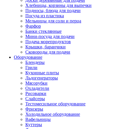
Доски деревянные для подачи
Хлебницы, корзины для выпечки
Подносы, блюда для подачи
Посуда из пластика
Мельницы для соли и перца
Фарфор
Банки стеклянные
Мини-посуда для подачи
Подача морепродуктов
Крышки, баранчики
Сковороды для подачи
Оборудование
Блендеры
Грили
Кухонные плиты
Льдогенераторы
Мясорубки
Охладители
Рисоварки
Слайсеры
Тестомесильное оборудование
Фризеры
Холодильное оборудование
Вафельницы
Куттеры