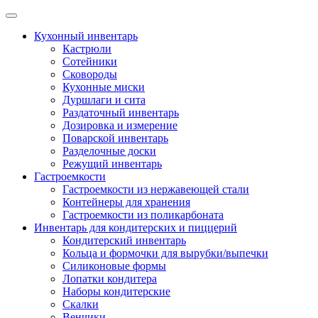
Skip
to
Кухонный инвентарь
content
Кастрюли
Сотейники
Сковороды
Кухонные миски
Дуршлаги и сита
Раздаточный инвентарь
Дозировка и измерение
Поварской инвентарь
Разделочные доски
Режущий инвентарь
Гастроемкости
Гастроемкости из нержавеющей стали
Контейнеры для хранения
Гастроемкости из поликарбоната
Инвентарь для кондитерских и пиццерий
Кондитерский инвентарь
Кольца и формочки для вырубки/выпечки
Силиконовые формы
Лопатки кондитера
Наборы кондитерские
Скалки
Венчики