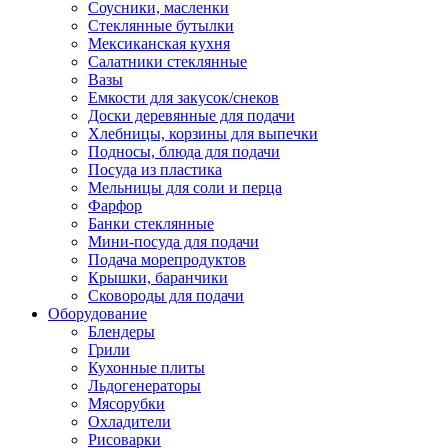
Соусники, масленки
Стеклянные бутылки
Мексиканская кухня
Салатники стеклянные
Вазы
Емкости для закусок/снеков
Доски деревянные для подачи
Хлебницы, корзины для выпечки
Подносы, блюда для подачи
Посуда из пластика
Мельницы для соли и перца
Фарфор
Банки стеклянные
Мини-посуда для подачи
Подача морепродуктов
Крышки, баранчики
Сковороды для подачи
Оборудование
Блендеры
Грили
Кухонные плиты
Льдогенераторы
Мясорубки
Охладители
Рисоварки