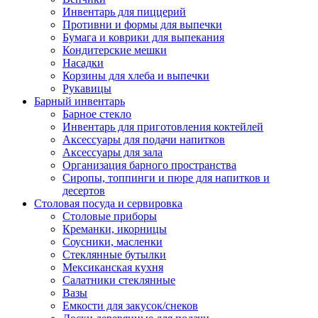
Инвентарь для пиццерий
Противни и формы для выпечки
Бумага и коврики для выпекания
Кондитерские мешки
Насадки
Корзины для хлеба и выпечки
Рукавицы
Барный инвентарь
Барное стекло
Инвентарь для приготовления коктейлей
Аксессуары для подачи напитков
Аксессуары для зала
Организация барного пространства
Сиропы, топпинги и пюре для напитков и
десертов
Столовая посуда и сервировка
Столовые приборы
Креманки, икорницы
Соусники, масленки
Стеклянные бутылки
Мексиканская кухня
Салатники стеклянные
Вазы
Емкости для закусок/снеков