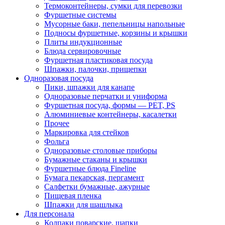
Термоконтейнеры, сумки для перевозки
Фуршетные системы
Мусорные баки, пепельницы напольные
Подносы фуршетные, корзины и крышки
Плиты индукционные
Блюда сервировочные
Фуршетная пластиковая посуда
Шпажки, палочки, прищепки
Одноразовая посуда
Пики, шпажки для канапе
Одноразовые перчатки и униформа
Фуршетная посуда, формы — PET, PS
Алюминиевые контейнеры, касалетки
Прочее
Маркировка для стейков
Фольга
Одноразовые столовые приборы
Бумажные стаканы и крышки
Фуршетные блюда Fineline
Бумага пекарская, пергамент
Салфетки бумажные, ажурные
Пищевая пленка
Шпажки для шашлыка
Для персонала
Колпаки поварские, шапки