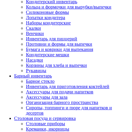
Кондитерский инвентарь
Кольца и формочки для вырубки/выпечки
Силиконовые формы
Лопатки кондитера
Наборы кондитерские
Скалки
Венчики
Инвентарь для пиццерий
Противни и формы для выпечки
Бумага и коврики для выпекания
Кондитерские мешки
Насадки
Корзины для хлеба и выпечки
Рукавицы
Барный инвентарь
Барное стекло
Инвентарь для приготовления коктейлей
Аксессуары для подачи напитков
Аксессуары для зала
Организация барного пространства
Сиропы, топпинги и пюре для напитков и
десертов
Столовая посуда и сервировка
Столовые приборы
Креманки, икорницы