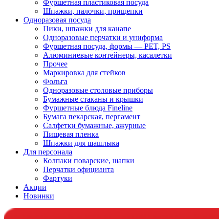
Фуршетная пластиковая посуда
Шпажки, палочки, прищепки
Одноразовая посуда
Пики, шпажки для канапе
Одноразовые перчатки и униформа
Фуршетная посуда, формы — PET, PS
Алюминиевые контейнеры, касалетки
Прочее
Маркировка для стейков
Фольга
Одноразовые столовые приборы
Бумажные стаканы и крышки
Фуршетные блюда Fineline
Бумага пекарская, пергамент
Салфетки бумажные, ажурные
Пищевая пленка
Шпажки для шашлыка
Для персонала
Колпаки поварские, шапки
Перчатки официанта
Фартуки
Акции
Новинки