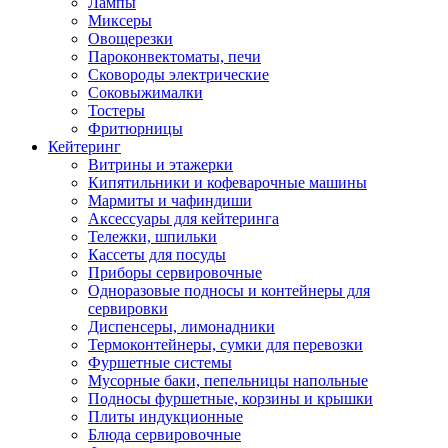
Лампы
Миксеры
Овощерезки
Пароконвектоматы, печи
Сковороды электрические
Соковыжималки
Тостеры
Фритюрницы
Кейтеринг
Витрины и этажерки
Кипятильники и кофеварочные машины
Мармиты и чафиндиши
Аксессуары для кейтеринга
Тележки, шпильки
Кассеты для посуды
Приборы сервировочные
Одноразовые подносы и контейнеры для
сервировки
Диспенсеры, лимонадники
Термоконтейнеры, сумки для перевозки
Фуршетные системы
Мусорные баки, пепельницы напольные
Подносы фуршетные, корзины и крышки
Плиты индукционные
Блюда сервировочные