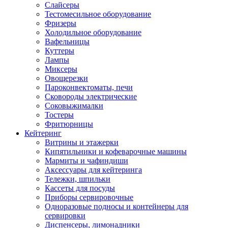
Слайсеры
Тестомесильное оборудование
Фризеры
Холодильное оборудование
Вафельницы
Куттеры
Лампы
Миксеры
Овощерезки
Пароконвектоматы, печи
Сковороды электрические
Соковыжималки
Тостеры
Фритюрницы
Кейтеринг
Витрины и этажерки
Кипятильники и кофеварочные машины
Мармиты и чафиндиши
Аксессуары для кейтеринга
Тележки, шпильки
Кассеты для посуды
Приборы сервировочные
Одноразовые подносы и контейнеры для
сервировки
Диспенсеры, лимонадники