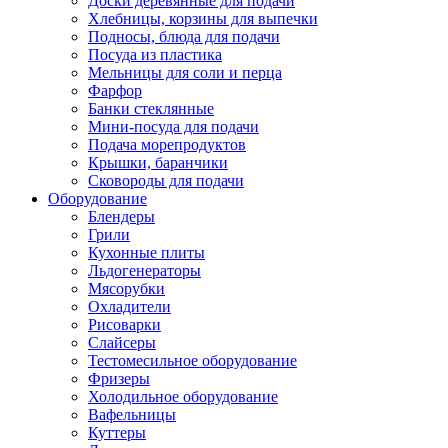
Доски деревянные для подачи
Хлебницы, корзины для выпечки
Подносы, блюда для подачи
Посуда из пластика
Мельницы для соли и перца
Фарфор
Банки стеклянные
Мини-посуда для подачи
Подача морепродуктов
Крышки, баранчики
Сковороды для подачи
Оборудование
Блендеры
Грили
Кухонные плиты
Льдогенераторы
Мясорубки
Охладители
Рисоварки
Слайсеры
Тестомесильное оборудование
Фризеры
Холодильное оборудование
Вафельницы
Куттеры