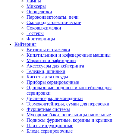
Лампы
Миксеры
Овощерезки
Пароконвектоматы, печи
Сковороды электрические
Соковыжималки
Тостеры
Фритюрницы
Кейтеринг
Витрины и этажерки
Кипятильники и кофеварочные машины
Мармиты и чафиндиши
Аксессуары для кейтеринга
Тележки, шпильки
Кассеты для посуды
Приборы сервировочные
Одноразовые подносы и контейнеры для
сервировки
Диспенсеры, лимонадники
Термоконтейнеры, сумки для перевозки
Фуршетные системы
Мусорные баки, пепельницы напольные
Подносы фуршетные, корзины и крышки
Плиты индукционные
Блюда сервировочные