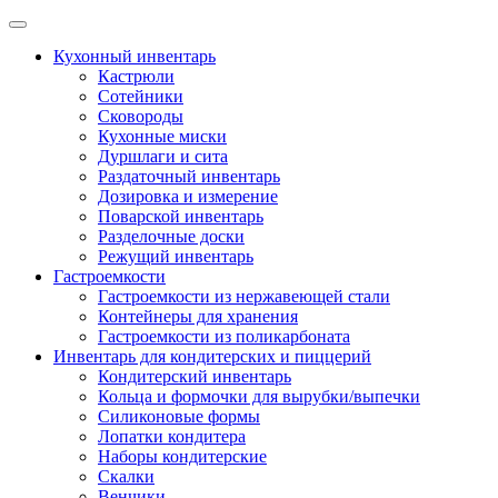
Skip
to
Кухонный инвентарь
content
Кастрюли
Сотейники
Сковороды
Кухонные миски
Дуршлаги и сита
Раздаточный инвентарь
Дозировка и измерение
Поварской инвентарь
Разделочные доски
Режущий инвентарь
Гастроемкости
Гастроемкости из нержавеющей стали
Контейнеры для хранения
Гастроемкости из поликарбоната
Инвентарь для кондитерских и пиццерий
Кондитерский инвентарь
Кольца и формочки для вырубки/выпечки
Силиконовые формы
Лопатки кондитера
Наборы кондитерские
Скалки
Венчики