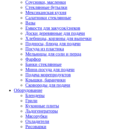
Соусники, масленки
Стеклянные бутылки
Мексиканская кухня
Салатники стеклянные
Вазы
Емкости для закусок/снеков
Доски деревянные для подачи
Хлебницы, корзины для выпечки
Подносы, блюда для подачи
Посуда из пластика
Мельницы для соли и перца
Фарфор
Банки стеклянные
Мини-посуда для подачи
Подача морепродуктов
Крышки, баранчики
Сковороды для подачи
Оборудование
Блендеры
Грили
Кухонные плиты
Льдогенераторы
Мясорубки
Охладители
Рисоварки