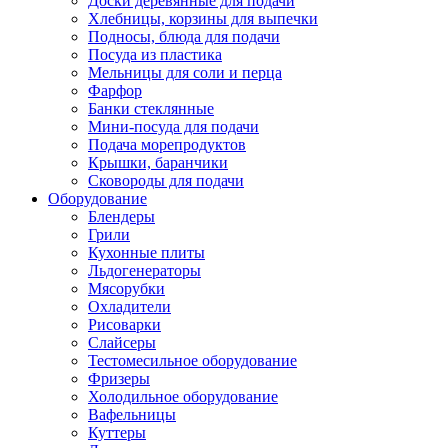
Доски деревянные для подачи
Хлебницы, корзины для выпечки
Подносы, блюда для подачи
Посуда из пластика
Мельницы для соли и перца
Фарфор
Банки стеклянные
Мини-посуда для подачи
Подача морепродуктов
Крышки, баранчики
Сковороды для подачи
Оборудование
Блендеры
Грили
Кухонные плиты
Льдогенераторы
Мясорубки
Охладители
Рисоварки
Слайсеры
Тестомесильное оборудование
Фризеры
Холодильное оборудование
Вафельницы
Куттеры