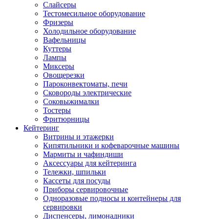
Слайсеры
Тестомесильное оборудование
Фризеры
Холодильное оборудование
Вафельницы
Куттеры
Лампы
Миксеры
Овощерезки
Пароконвектоматы, печи
Сковороды электрические
Соковыжималки
Тостеры
Фритюрницы
Кейтеринг
Витрины и этажерки
Кипятильники и кофеварочные машины
Мармиты и чафиндиши
Аксессуары для кейтеринга
Тележки, шпильки
Кассеты для посуды
Приборы сервировочные
Одноразовые подносы и контейнеры для
сервировки
Диспенсеры, лимонадники