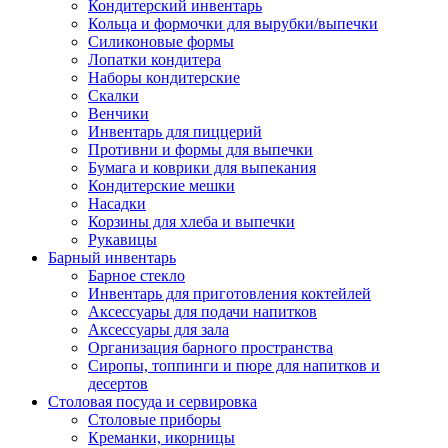
Кондитерский инвентарь
Кольца и формочки для вырубки/выпечки
Силиконовые формы
Лопатки кондитера
Наборы кондитерские
Скалки
Венчики
Инвентарь для пиццерий
Противни и формы для выпечки
Бумага и коврики для выпекания
Кондитерские мешки
Насадки
Корзины для хлеба и выпечки
Рукавицы
Барный инвентарь
Барное стекло
Инвентарь для приготовления коктейлей
Аксессуары для подачи напитков
Аксессуары для зала
Организация барного пространства
Сиропы, топпинги и пюре для напитков и
десертов
Столовая посуда и сервировка
Столовые приборы
Креманки, икорницы