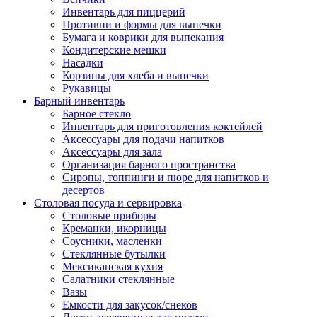
Инвентарь для пиццерий
Противни и формы для выпечки
Бумага и коврики для выпекания
Кондитерские мешки
Насадки
Корзины для хлеба и выпечки
Рукавицы
Барный инвентарь
Барное стекло
Инвентарь для приготовления коктейлей
Аксессуары для подачи напитков
Аксессуары для зала
Организация барного пространства
Сиропы, топпинги и пюре для напитков и
десертов
Столовая посуда и сервировка
Столовые приборы
Креманки, икорницы
Соусники, масленки
Стеклянные бутылки
Мексиканская кухня
Салатники стеклянные
Вазы
Емкости для закусок/снеков