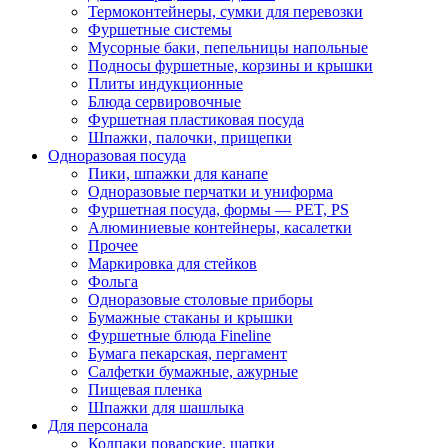
Термоконтейнеры, сумки для перевозки
Фуршетные системы
Мусорные баки, пепельницы напольные
Подносы фуршетные, корзины и крышки
Плиты индукционные
Блюда сервировочные
Фуршетная пластиковая посуда
Шпажки, палочки, прищепки
Одноразовая посуда
Пики, шпажки для канапе
Одноразовые перчатки и униформа
Фуршетная посуда, формы — PET, PS
Алюминиевые контейнеры, касалетки
Прочее
Маркировка для стейков
Фольга
Одноразовые столовые приборы
Бумажные стаканы и крышки
Фуршетные блюда Fineline
Бумага пекарская, пергамент
Салфетки бумажные, ажурные
Пищевая пленка
Шпажки для шашлыка
Для персонала
Колпаки поварские, шапки