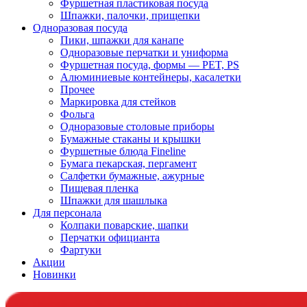
Фуршетная пластиковая посуда
Шпажки, палочки, прищепки
Одноразовая посуда
Пики, шпажки для канапе
Одноразовые перчатки и униформа
Фуршетная посуда, формы — PET, PS
Алюминиевые контейнеры, касалетки
Прочее
Маркировка для стейков
Фольга
Одноразовые столовые приборы
Бумажные стаканы и крышки
Фуршетные блюда Fineline
Бумага пекарская, пергамент
Салфетки бумажные, ажурные
Пищевая пленка
Шпажки для шашлыка
Для персонала
Колпаки поварские, шапки
Перчатки официанта
Фартуки
Акции
Новинки