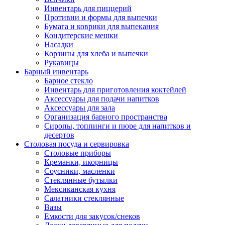
Инвентарь для пиццерий
Противни и формы для выпечки
Бумага и коврики для выпекания
Кондитерские мешки
Насадки
Корзины для хлеба и выпечки
Рукавицы
Барный инвентарь
Барное стекло
Инвентарь для приготовления коктейлей
Аксессуары для подачи напитков
Аксессуары для зала
Организация барного пространства
Сиропы, топпинги и пюре для напитков и
десертов
Столовая посуда и сервировка
Столовые приборы
Креманки, икорницы
Соусники, масленки
Стеклянные бутылки
Мексиканская кухня
Салатники стеклянные
Вазы
Емкости для закусок/снеков