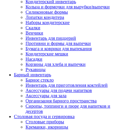
Кондитерский инвентарь
Кольца и формочки для вырубки/выпечки
Силиконовые формы
Лопатки кондитера
Наборы кондитерские
Скалки
Венчики
Инвентарь для пиццерий
Противни и формы для выпечки
Бумага и коврики для выпекания
Кондитерские мешки
Насадки
Корзины для хлеба и выпечки
Рукавицы
Барный инвентарь
Барное стекло
Инвентарь для приготовления коктейлей
Аксессуары для подачи напитков
Аксессуары для зала
Организация барного пространства
Сиропы, топпинги и пюре для напитков и
десертов
Столовая посуда и сервировка
Столовые приборы
Креманки, икорницы