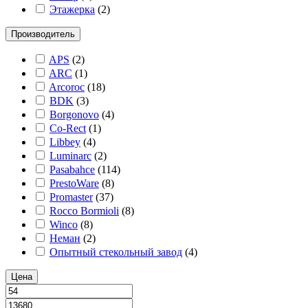
Этажерка
(
2
)
Производитель
APS
(
2
)
ARC
(
1
)
Arcoroc
(
18
)
BDK
(
3
)
Borgonovo
(
4
)
Co-Rect
(
1
)
Libbey
(
4
)
Luminarc
(
2
)
Pasabahce
(
114
)
PrestoWare
(
8
)
Promaster
(
37
)
Rocco Bormioli
(
8
)
Winco
(
8
)
Неман
(
2
)
Опытный стекольный завод
(
4
)
Цена