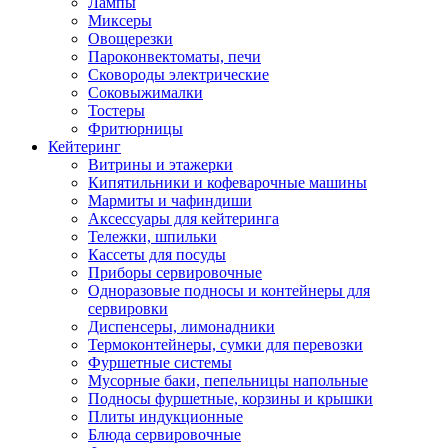
Лампы
Миксеры
Овощерезки
Пароконвектоматы, печи
Сковороды электрические
Соковыжималки
Тостеры
Фритюрницы
Кейтеринг
Витрины и этажерки
Кипятильники и кофеварочные машины
Мармиты и чафиндиши
Аксессуары для кейтеринга
Тележки, шпильки
Кассеты для посуды
Приборы сервировочные
Одноразовые подносы и контейнеры для
сервировки
Диспенсеры, лимонадники
Термоконтейнеры, сумки для перевозки
Фуршетные системы
Мусорные баки, пепельницы напольные
Подносы фуршетные, корзины и крышки
Плиты индукционные
Блюда сервировочные