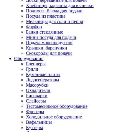
Доски деревянные для подачи
Хлебницы, корзины для выпечки
Подносы, блюда для подачи
Посуда из пластика
Мельницы для соли и перца
Фарфор
Банки стеклянные
Мини-посуда для подачи
Подача морепродуктов
Крышки, баранчики
Сковороды для подачи
Оборудование
Блендеры
Грили
Кухонные плиты
Льдогенераторы
Мясорубки
Охладители
Рисоварки
Слайсеры
Тестомесильное оборудование
Фризеры
Холодильное оборудование
Вафельницы
Куттеры