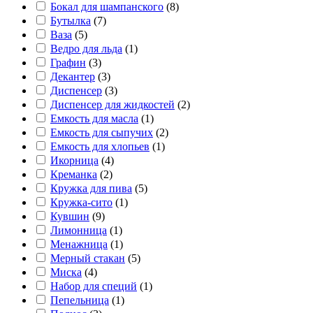
Бокал для шампанского
(
8
)
Бутылка
(
7
)
Ваза
(
5
)
Ведро для льда
(
1
)
Графин
(
3
)
Декантер
(
3
)
Диспенсер
(
3
)
Диспенсер для жидкостей
(
2
)
Емкость для масла
(
1
)
Емкость для сыпучих
(
2
)
Емкость для хлопьев
(
1
)
Икорница
(
4
)
Креманка
(
2
)
Кружка для пива
(
5
)
Кружка-сито
(
1
)
Кувшин
(
9
)
Лимонница
(
1
)
Менажница
(
1
)
Мерный стакан
(
5
)
Миска
(
4
)
Набор для специй
(
1
)
Пепельница
(
1
)