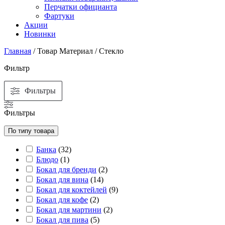
Перчатки официанта
Фартуки
Акции
Новинки
Главная
/ Товар Материал / Стекло
Фильтр
Фильтры
Фильтры
По типу товара
Банка
(
32
)
Блюдо
(
1
)
Бокал для бренди
(
2
)
Бокал для вина
(
14
)
Бокал для коктейлей
(
9
)
Бокал для кофе
(
2
)
Бокал для мартини
(
2
)
Бокал для пива
(
5
)