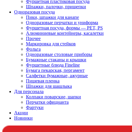
Фуршетная пластиковая посуда
Шпажки, палочки, прищепки
Одноразовая посуда
Пики, шпажки для канапе
Одноразовые перчатки и униформа
Фуршетная посуда, формы — PET, PS
Алюминиевые контейнеры, касалетки
Прочее
Маркировка для стейков
Фольга
Одноразовые столовые приборы
Бумажные стаканы и крышки
Фуршетные блюда Fineline
Бумага пекарская, пергамент
Салфетки бумажные, ажурные
Пищевая пленка
Шпажки для шашлыка
Для персонала
Колпаки поварские, шапки
Перчатки официанта
Фартуки
Акции
Новинки