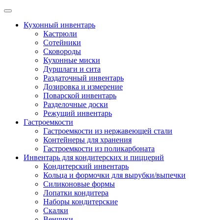
Skip
to
Кухонный инвентарь
content
Кастрюли
Сотейники
Сковороды
Кухонные миски
Дуршлаги и сита
Раздаточный инвентарь
Дозировка и измерение
Поварской инвентарь
Разделочные доски
Режущий инвентарь
Гастроемкости
Гастроемкости из нержавеющей стали
Контейнеры для хранения
Гастроемкости из поликарбоната
Инвентарь для кондитерских и пиццерий
Кондитерский инвентарь
Кольца и формочки для вырубки/выпечки
Силиконовые формы
Лопатки кондитера
Наборы кондитерские
Скалки
Венчики