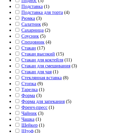
Поднос
(
3
)
Подставка
(
1
)
Подставка для торта
(
4
)
Рюмка
(
3
)
Салатник
(
6
)
Сахарница
(
2
)
Соусник
(
5
)
Спецовник
(
4
)
Стакан
(
17
)
Стакан высокий
(
15
)
Стакан для коктейля
(
11
)
Стакан для смешивания
(
3
)
Стакан для чая
(
1
)
Стеклянная вставка
(
8
)
Стопка
(
9
)
Тарелка
(
1
)
Форма
(
3
)
Форма для запекания
(
5
)
Френч-пресс
(
1
)
Чайник
(
3
)
Чашка
(
1
)
Шейкер
(
1
)
Штоф
(
3
)