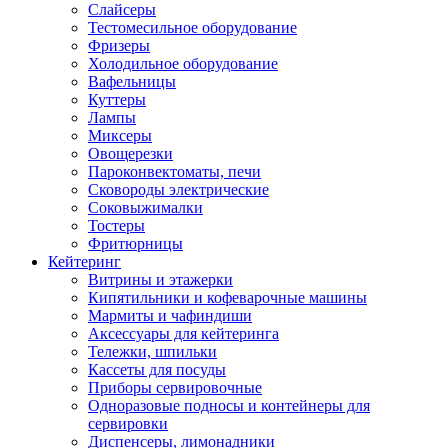
Слайсеры
Тестомесильное оборудование
Фризеры
Холодильное оборудование
Вафельницы
Куттеры
Лампы
Миксеры
Овощерезки
Пароконвектоматы, печи
Сковороды электрические
Соковыжималки
Тостеры
Фритюрницы
Кейтеринг
Витрины и этажерки
Кипятильники и кофеварочные машины
Мармиты и чафиндиши
Аксессуары для кейтеринга
Тележки, шпильки
Кассеты для посуды
Приборы сервировочные
Одноразовые подносы и контейнеры для
сервировки
Диспенсеры, лимонадники