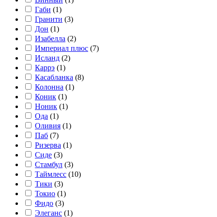
Габи
(
1
)
Гранити
(
3
)
Дон
(
1
)
Изабелла
(
2
)
Империал плюс
(
7
)
Исланд
(
2
)
Каррэ
(
1
)
Касабланка
(
8
)
Колонна
(
1
)
Коник
(
1
)
Ноник
(
1
)
Ода
(
1
)
Оливия
(
1
)
Паб
(
7
)
Ризерва
(
1
)
Сиде
(
3
)
Стамбул
(
3
)
Таймлесс
(
10
)
Тики
(
3
)
Токио
(
1
)
Фидо
(
3
)
Элеганс
(
1
)