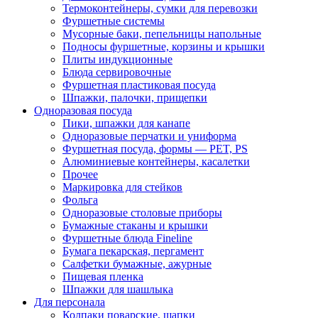
Термоконтейнеры, сумки для перевозки
Фуршетные системы
Мусорные баки, пепельницы напольные
Подносы фуршетные, корзины и крышки
Плиты индукционные
Блюда сервировочные
Фуршетная пластиковая посуда
Шпажки, палочки, прищепки
Одноразовая посуда
Пики, шпажки для канапе
Одноразовые перчатки и униформа
Фуршетная посуда, формы — PET, PS
Алюминиевые контейнеры, касалетки
Прочее
Маркировка для стейков
Фольга
Одноразовые столовые приборы
Бумажные стаканы и крышки
Фуршетные блюда Fineline
Бумага пекарская, пергамент
Салфетки бумажные, ажурные
Пищевая пленка
Шпажки для шашлыка
Для персонала
Колпаки поварские, шапки