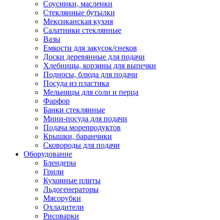
Соусники, масленки
Стеклянные бутылки
Мексиканская кухня
Салатники стеклянные
Вазы
Емкости для закусок/снеков
Доски деревянные для подачи
Хлебницы, корзины для выпечки
Подносы, блюда для подачи
Посуда из пластика
Мельницы для соли и перца
Фарфор
Банки стеклянные
Мини-посуда для подачи
Подача морепродуктов
Крышки, баранчики
Сковороды для подачи
Оборудование
Блендеры
Грили
Кухонные плиты
Льдогенераторы
Мясорубки
Охладители
Рисоварки