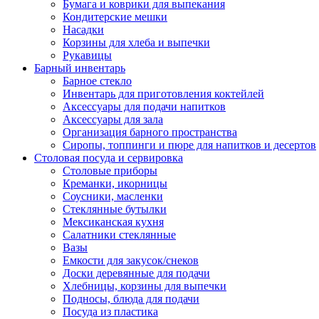
Бумага и коврики для выпекания
Кондитерские мешки
Насадки
Корзины для хлеба и выпечки
Рукавицы
Барный инвентарь
Барное стекло
Инвентарь для приготовления коктейлей
Аксессуары для подачи напитков
Аксессуары для зала
Организация барного пространства
Сиропы, топпинги и пюре для напитков и десертов
Столовая посуда и сервировка
Столовые приборы
Креманки, икорницы
Соусники, масленки
Стеклянные бутылки
Мексиканская кухня
Салатники стеклянные
Вазы
Емкости для закусок/снеков
Доски деревянные для подачи
Хлебницы, корзины для выпечки
Подносы, блюда для подачи
Посуда из пластика