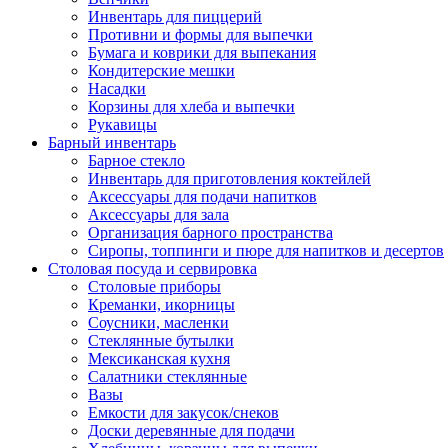
Инвентарь для пиццерий
Противни и формы для выпечки
Бумага и коврики для выпекания
Кондитерские мешки
Насадки
Корзины для хлеба и выпечки
Рукавицы
Барный инвентарь
Барное стекло
Инвентарь для приготовления коктейлей
Аксессуары для подачи напитков
Аксессуары для зала
Организация барного пространства
Сиропы, топпинги и пюре для напитков и десертов
Столовая посуда и сервировка
Столовые приборы
Креманки, икорницы
Соусники, масленки
Стеклянные бутылки
Мексиканская кухня
Салатники стеклянные
Вазы
Емкости для закусок/снеков
Доски деревянные для подачи