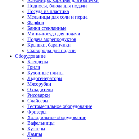
Хлебницы, корзины для выпечки
Подносы, блюда для подачи
Посуда из пластика
Мельницы для соли и перца
Фарфор
Банки стеклянные
Мини-посуда для подачи
Подача морепродуктов
Крышки, баранчики
Сковороды для подачи
Оборудование
Блендеры
Грили
Кухонные плиты
Льдогенераторы
Мясорубки
Охладители
Рисоварки
Слайсеры
Тестомесильное оборудование
Фризеры
Холодильное оборудование
Вафельницы
Куттеры
Лампы