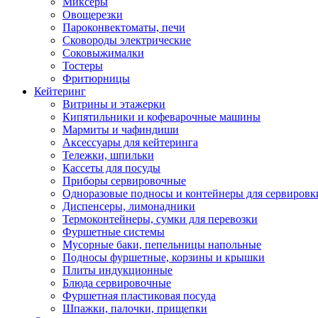
Миксеры
Овощерезки
Пароконвектоматы, печи
Сковороды электрические
Соковыжималки
Тостеры
Фритюрницы
Кейтеринг
Витрины и этажерки
Кипятильники и кофеварочные машины
Мармиты и чафиндиши
Аксессуары для кейтеринга
Тележки, шпильки
Кассеты для посуды
Приборы сервировочные
Одноразовые подносы и контейнеры для сервировк
Диспенсеры, лимонадники
Термоконтейнеры, сумки для перевозки
Фуршетные системы
Мусорные баки, пепельницы напольные
Подносы фуршетные, корзины и крышки
Плиты индукционные
Блюда сервировочные
Фуршетная пластиковая посуда
Шпажки, палочки, прищепки