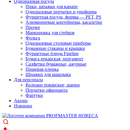
Одноразовая посуда
Пики, шпажки для канапе
Одноразовые перчатки и униформа
Фуршетная посуда, формы — PET, PS
Алюминиевые контейнеры, касалетки
Прочее
Маркировка для стейков
Фольга
Одноразовые столовые приборы
Бумажные стаканы и крышки
Фуршетные блюда Fineline
Бумага пекарская, пергамент
Салфетки бумажные, ажурные
Пищевая пленка
Шпажки для шашлыка
Для персонала
Колпаки поварские, шапки
Перчатки официанта
Фартуки
Акции
Новинки