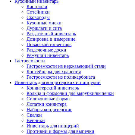
Кухонный инвентарь
Кастрюли
Сотейники
Сковороды
Кухонные миски
Дуршлаги и сита
Раздаточный инвентарь
Дозировка и измерение
Поварской инвентарь
Разделочные доски
Режущий инвентарь
Гастроемкости
Гастроемкости из нержавеющей стали
Контейнеры для хранения
Гастроемкости из поликарбоната
Инвентарь для кондитерских и пиццерий
Кондитерский инвентарь
Кольца и формочки для вырубки/выпечки
Силиконовые формы
Лопатки кондитера
Наборы кондитерские
Скалки
Венчики
Инвентарь для пиццерий
Противни и формы для выпечки