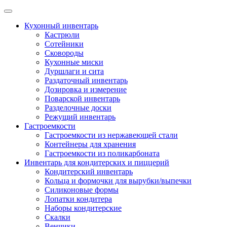
Skip
to
Кухонный инвентарь
content
Кастрюли
Сотейники
Сковороды
Кухонные миски
Дуршлаги и сита
Раздаточный инвентарь
Дозировка и измерение
Поварской инвентарь
Разделочные доски
Режущий инвентарь
Гастроемкости
Гастроемкости из нержавеющей стали
Контейнеры для хранения
Гастроемкости из поликарбоната
Инвентарь для кондитерских и пиццерий
Кондитерский инвентарь
Кольца и формочки для вырубки/выпечки
Силиконовые формы
Лопатки кондитера
Наборы кондитерские
Скалки
Венчики