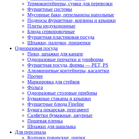
Термоконтейнеры, сумки для перевозки
Фуршетные системы
Мусорные баки, пепельницы напольные
Подносы фуршетные, корзины и крышки
Плиты индукционные
Блюда сервировочные
Фуршетная пластиковая посуда
Шпажки, палочки, прищепки
Одноразовая посуда
Пики, шпажки для канапе
Одноразовые перчатки и униформа
Фуршетная посуда, формы — PET, PS
Алюминиевые контейнеры, касалетки
Прочее
Маркировка для стейков
Фольга
Одноразовые столовые приборы
Бумажные стаканы и крышки
Фуршетные блюда Fineline
Бумага пекарская, пергамент
Салфетки бумажные, ажурные
Пищевая пленка
Шпажки для шашлыка
Для персонала
Колпаки поварские, шапки