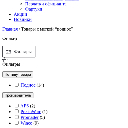
Перчатки официанта
Фартуки
Акции
Новинки
Главная
/ Товары с меткой “поднос”
Фильтр
Фильтры
Фильтры
По типу товара
Поднос
(
14
)
Производитель
APS
(
2
)
PrestoWare
(
1
)
Promaster
(
5
)
Winco
(
9
)