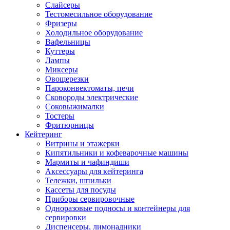
Слайсеры
Тестомесильное оборудование
Фризеры
Холодильное оборудование
Вафельницы
Куттеры
Лампы
Миксеры
Овощерезки
Пароконвектоматы, печи
Сковороды электрические
Соковыжималки
Тостеры
Фритюрницы
Кейтеринг
Витрины и этажерки
Кипятильники и кофеварочные машины
Мармиты и чафиндиши
Аксессуары для кейтеринга
Тележки, шпильки
Кассеты для посуды
Приборы сервировочные
Одноразовые подносы и контейнеры для
сервировки
Диспенсеры, лимонадники