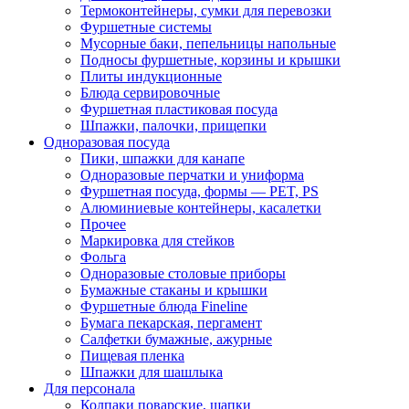
Термоконтейнеры, сумки для перевозки
Фуршетные системы
Мусорные баки, пепельницы напольные
Подносы фуршетные, корзины и крышки
Плиты индукционные
Блюда сервировочные
Фуршетная пластиковая посуда
Шпажки, палочки, прищепки
Одноразовая посуда
Пики, шпажки для канапе
Одноразовые перчатки и униформа
Фуршетная посуда, формы — PET, PS
Алюминиевые контейнеры, касалетки
Прочее
Маркировка для стейков
Фольга
Одноразовые столовые приборы
Бумажные стаканы и крышки
Фуршетные блюда Fineline
Бумага пекарская, пергамент
Салфетки бумажные, ажурные
Пищевая пленка
Шпажки для шашлыка
Для персонала
Колпаки поварские, шапки