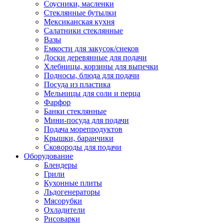
Соусники, масленки
Стеклянные бутылки
Мексиканская кухня
Салатники стеклянные
Вазы
Емкости для закусок/снеков
Доски деревянные для подачи
Хлебницы, корзины для выпечки
Подносы, блюда для подачи
Посуда из пластика
Мельницы для соли и перца
Фарфор
Банки стеклянные
Мини-посуда для подачи
Подача морепродуктов
Крышки, баранчики
Сковороды для подачи
Оборудование
Блендеры
Грили
Кухонные плиты
Льдогенераторы
Мясорубки
Охладители
Рисоварки