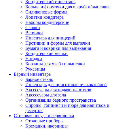
Кондитерский инвентарь
Кольца и формочки для вырубки/выпечки
Силиконовые формы
Лопатки кондитера
Наборы кондитерские
Скалки
Венчики
Инвентарь для пиццерий
Противни и формы для выпечки
Бумага и коврики для выпекания
Кондитерские мешки
Насадки
Корзины для хлеба и выпечки
Рукавицы
Барный инвентарь
Барное стекло
Инвентарь для приготовления коктейлей
Аксессуары для подачи напитков
Аксессуары для зала
Организация барного пространства
Сиропы, топпинги и пюре для напитков и
десертов
Столовая посуда и сервировка
Столовые приборы
Креманки, икорницы