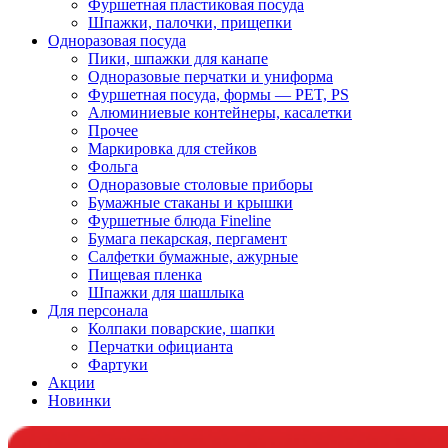
Фуршетная пластиковая посуда
Шпажки, палочки, прищепки
Одноразовая посуда
Пики, шпажки для канапе
Одноразовые перчатки и униформа
Фуршетная посуда, формы — PET, PS
Алюминиевые контейнеры, касалетки
Прочее
Маркировка для стейков
Фольга
Одноразовые столовые приборы
Бумажные стаканы и крышки
Фуршетные блюда Fineline
Бумага пекарская, пергамент
Салфетки бумажные, ажурные
Пищевая пленка
Шпажки для шашлыка
Для персонала
Колпаки поварские, шапки
Перчатки официанта
Фартуки
Акции
Новинки