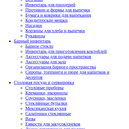
Инвентарь для пиццерий
Противни и формы для выпечки
Бумага и коврики для выпекания
Кондитерские мешки
Насадки
Корзины для хлеба и выпечки
Рукавицы
Барный инвентарь
Барное стекло
Инвентарь для приготовления коктейлей
Аксессуары для подачи напитков
Аксессуары для зала
Организация барного пространства
Сиропы, топпинги и пюре для напитков и
десертов
Столовая посуда и сервировка
Столовые приборы
Креманки, икорницы
Соусники, масленки
Стеклянные бутылки
Мексиканская кухня
Салатники стеклянные
Вазы
Емкости для закусок/снеков