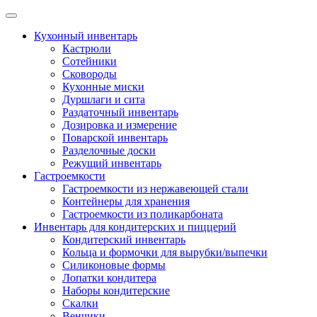
Skip
to
Кухонный инвентарь
content
Кастрюли
Сотейники
Сковороды
Кухонные миски
Дуршлаги и сита
Раздаточный инвентарь
Дозировка и измерение
Поварской инвентарь
Разделочные доски
Режущий инвентарь
Гастроемкости
Гастроемкости из нержавеющей стали
Контейнеры для хранения
Гастроемкости из поликарбоната
Инвентарь для кондитерских и пиццерий
Кондитерский инвентарь
Кольца и формочки для вырубки/выпечки
Силиконовые формы
Лопатки кондитера
Наборы кондитерские
Скалки
Венчики