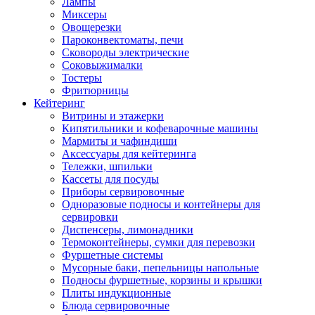
Лампы
Миксеры
Овощерезки
Пароконвектоматы, печи
Сковороды электрические
Соковыжималки
Тостеры
Фритюрницы
Кейтеринг
Витрины и этажерки
Кипятильники и кофеварочные машины
Мармиты и чафиндиши
Аксессуары для кейтеринга
Тележки, шпильки
Кассеты для посуды
Приборы сервировочные
Одноразовые подносы и контейнеры для
сервировки
Диспенсеры, лимонадники
Термоконтейнеры, сумки для перевозки
Фуршетные системы
Мусорные баки, пепельницы напольные
Подносы фуршетные, корзины и крышки
Плиты индукционные
Блюда сервировочные