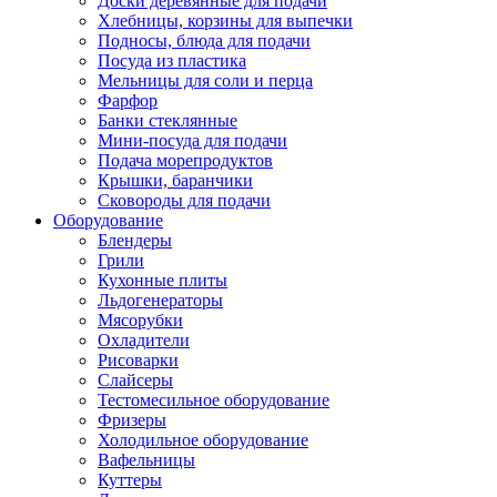
Доски деревянные для подачи
Хлебницы, корзины для выпечки
Подносы, блюда для подачи
Посуда из пластика
Мельницы для соли и перца
Фарфор
Банки стеклянные
Мини-посуда для подачи
Подача морепродуктов
Крышки, баранчики
Сковороды для подачи
Оборудование
Блендеры
Грили
Кухонные плиты
Льдогенераторы
Мясорубки
Охладители
Рисоварки
Слайсеры
Тестомесильное оборудование
Фризеры
Холодильное оборудование
Вафельницы
Куттеры