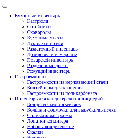
Skip
to
Кухонный инвентарь
content
Кастрюли
Сотейники
Сковороды
Кухонные миски
Дуршлаги и сита
Раздаточный инвентарь
Дозировка и измерение
Поварской инвентарь
Разделочные доски
Режущий инвентарь
Гастроемкости
Гастроемкости из нержавеющей стали
Контейнеры для хранения
Гастроемкости из поликарбоната
Инвентарь для кондитерских и пиццерий
Кондитерский инвентарь
Кольца и формочки для вырубки/выпечки
Силиконовые формы
Лопатки кондитера
Наборы кондитерские
Скалки
Венчики