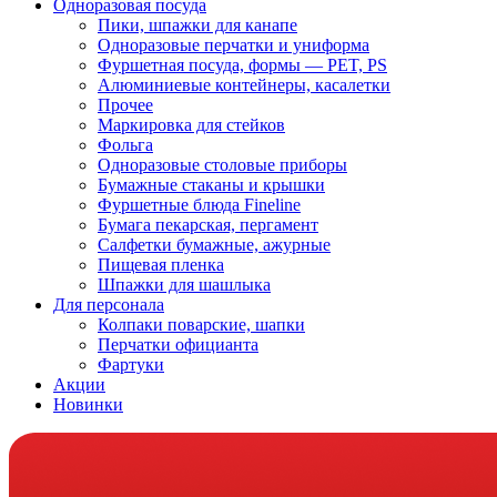
Одноразовая посуда
Пики, шпажки для канапе
Одноразовые перчатки и униформа
Фуршетная посуда, формы — PET, PS
Алюминиевые контейнеры, касалетки
Прочее
Маркировка для стейков
Фольга
Одноразовые столовые приборы
Бумажные стаканы и крышки
Фуршетные блюда Fineline
Бумага пекарская, пергамент
Салфетки бумажные, ажурные
Пищевая пленка
Шпажки для шашлыка
Для персонала
Колпаки поварские, шапки
Перчатки официанта
Фартуки
Акции
Новинки