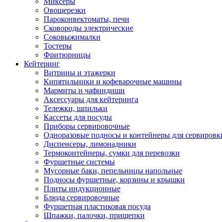
Миксеры
Овощерезки
Пароконвектоматы, печи
Сковороды электрические
Соковыжималки
Тостеры
Фритюрницы
Кейтеринг
Витрины и этажерки
Кипятильники и кофеварочные машины
Мармиты и чафиндиши
Аксессуары для кейтеринга
Тележки, шпильки
Кассеты для посуды
Приборы сервировочные
Одноразовые подносы и контейнеры для сервировк
Диспенсеры, лимонадники
Термоконтейнеры, сумки для перевозки
Фуршетные системы
Мусорные баки, пепельницы напольные
Подносы фуршетные, корзины и крышки
Плиты индукционные
Блюда сервировочные
Фуршетная пластиковая посуда
Шпажки, палочки, прищепки