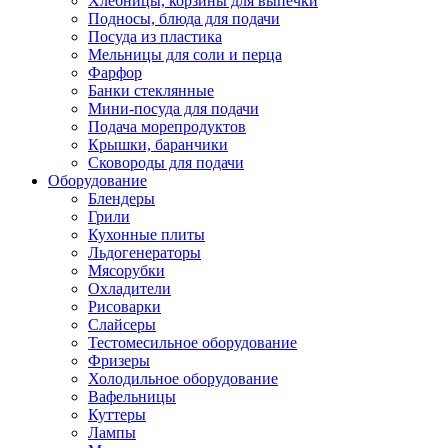
Хлебницы, корзины для выпечки
Подносы, блюда для подачи
Посуда из пластика
Мельницы для соли и перца
Фарфор
Банки стеклянные
Мини-посуда для подачи
Подача морепродуктов
Крышки, баранчики
Сковороды для подачи
Оборудование
Блендеры
Грили
Кухонные плиты
Льдогенераторы
Мясорубки
Охладители
Рисоварки
Слайсеры
Тестомесильное оборудование
Фризеры
Холодильное оборудование
Вафельницы
Куттеры
Лампы