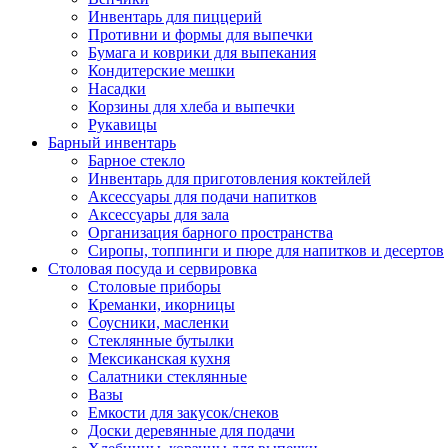
Инвентарь для пиццерий
Противни и формы для выпечки
Бумага и коврики для выпекания
Кондитерские мешки
Насадки
Корзины для хлеба и выпечки
Рукавицы
Барный инвентарь
Барное стекло
Инвентарь для приготовления коктейлей
Аксессуары для подачи напитков
Аксессуары для зала
Организация барного пространства
Сиропы, топпинги и пюре для напитков и десертов
Столовая посуда и сервировка
Столовые приборы
Креманки, икорницы
Соусники, масленки
Стеклянные бутылки
Мексиканская кухня
Салатники стеклянные
Вазы
Емкости для закусок/снеков
Доски деревянные для подачи