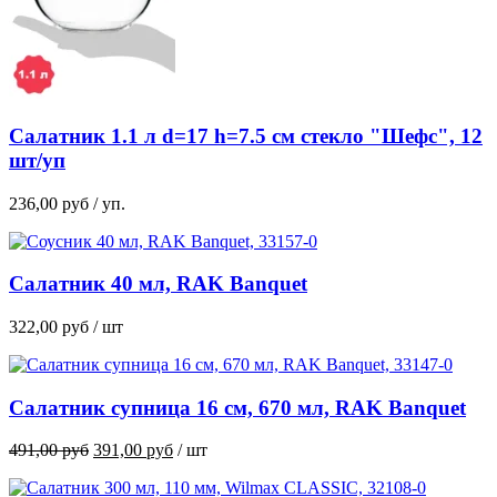
Салатник 1.1 л d=17 h=7.5 см стекло "Шефс", 12
шт/уп
236,00
руб
/ уп.
Салатник 40 мл, RAK Banquet
322,00
руб
/ шт
Салатник супница 16 см, 670 мл, RAK Banquet
Первоначальная
Текущая
491,00
руб
391,00
руб
/ шт
цена
цена:
составляла
391,00 руб.