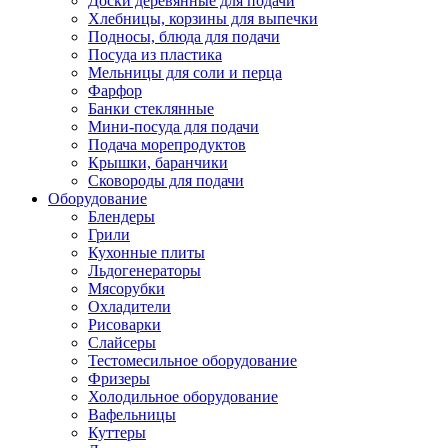
Доски деревянные для подачи
Хлебницы, корзины для выпечки
Подносы, блюда для подачи
Посуда из пластика
Мельницы для соли и перца
Фарфор
Банки стеклянные
Мини-посуда для подачи
Подача морепродуктов
Крышки, баранчики
Сковороды для подачи
Оборудование
Блендеры
Грили
Кухонные плиты
Льдогенераторы
Мясорубки
Охладители
Рисоварки
Слайсеры
Тестомесильное оборудование
Фризеры
Холодильное оборудование
Вафельницы
Куттеры