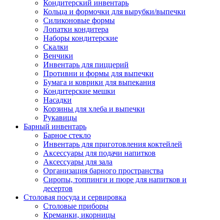
Кондитерский инвентарь
Кольца и формочки для вырубки/выпечки
Силиконовые формы
Лопатки кондитера
Наборы кондитерские
Скалки
Венчики
Инвентарь для пиццерий
Противни и формы для выпечки
Бумага и коврики для выпекания
Кондитерские мешки
Насадки
Корзины для хлеба и выпечки
Рукавицы
Барный инвентарь
Барное стекло
Инвентарь для приготовления коктейлей
Аксессуары для подачи напитков
Аксессуары для зала
Организация барного пространства
Сиропы, топпинги и пюре для напитков и
десертов
Столовая посуда и сервировка
Столовые приборы
Креманки, икорницы