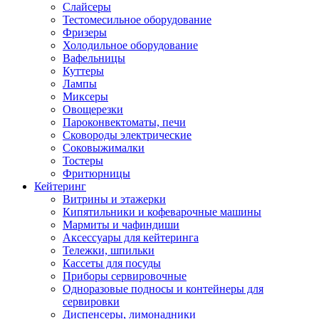
Слайсеры
Тестомесильное оборудование
Фризеры
Холодильное оборудование
Вафельницы
Куттеры
Лампы
Миксеры
Овощерезки
Пароконвектоматы, печи
Сковороды электрические
Соковыжималки
Тостеры
Фритюрницы
Кейтеринг
Витрины и этажерки
Кипятильники и кофеварочные машины
Мармиты и чафиндиши
Аксессуары для кейтеринга
Тележки, шпильки
Кассеты для посуды
Приборы сервировочные
Одноразовые подносы и контейнеры для
сервировки
Диспенсеры, лимонадники