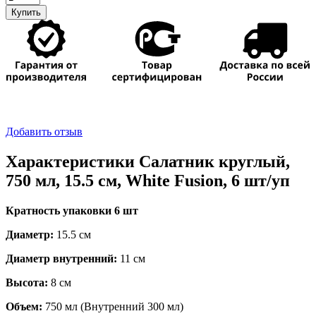
товара
Купить
Салатник
круглый,
750
мл,
15.5
см,
White
Fusion,
6
Добавить отзыв
шт/
уп
Характеристики Салатник круглый,
750 мл, 15.5 см, White Fusion, 6 шт/уп
Кратность упаковки 6 шт
Диаметр:
15.5 см
Диаметр внутренний:
11 см
Высота:
8 см
Объем:
750 мл (Внутренний 300 мл)