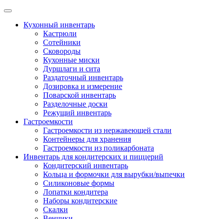
Skip
to
Кухонный инвентарь
content
Кастрюли
Сотейники
Сковороды
Кухонные миски
Дуршлаги и сита
Раздаточный инвентарь
Дозировка и измерение
Поварской инвентарь
Разделочные доски
Режущий инвентарь
Гастроемкости
Гастроемкости из нержавеющей стали
Контейнеры для хранения
Гастроемкости из поликарбоната
Инвентарь для кондитерских и пиццерий
Кондитерский инвентарь
Кольца и формочки для вырубки/выпечки
Силиконовые формы
Лопатки кондитера
Наборы кондитерские
Скалки
Венчики