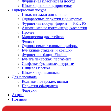
Фуршетная пластиковая посуда
Шпажки, палочки, прищепки
Одноразовая посуда
Пики, шпажки для канапе
Одноразовые перчатки и униформа
Фуршетная посуда, формы — PET, PS
Алюминиевые контейнеры, касалетки
Прочее
Маркировка для стейков
Фольга
Одноразовые столовые приборы
Бумажные стаканы и крышки
Фуршетные блюда Fineline
Бумага пекарская, пергамент
Салфетки бумажные, ажурные
Пищевая пленка
Шпажки для шашлыка
Для персонала
Колпаки поварские, шапки
Перчатки официанта
Фартуки
Акции
Новинки