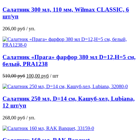
491,00 руб.
Салатник 300 мл, 110 мм, Wilmax CLASSIC, 6
шт/уп
206,00
руб
/ уп.
Салатник «Прага» фарфор 380 мл D=12,H=5 см,
белый, PRA1238
Первоначальная
Текущая
510,00
руб
100,00
руб
/ шт
цена
цена:
составляла
100,00 руб.
510,00 руб.
Салатник 250 мл, D=14 см, Кашуб-хел, Lubiana,
12 шт/уп
268,00
руб
/ уп.