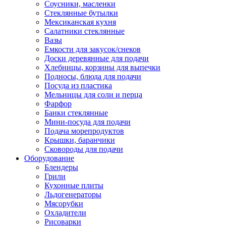
Соусники, масленки
Стеклянные бутылки
Мексиканская кухня
Салатники стеклянные
Вазы
Емкости для закусок/снеков
Доски деревянные для подачи
Хлебницы, корзины для выпечки
Подносы, блюда для подачи
Посуда из пластика
Мельницы для соли и перца
Фарфор
Банки стеклянные
Мини-посуда для подачи
Подача морепродуктов
Крышки, баранчики
Сковороды для подачи
Оборудование
Блендеры
Грили
Кухонные плиты
Льдогенераторы
Мясорубки
Охладители
Рисоварки