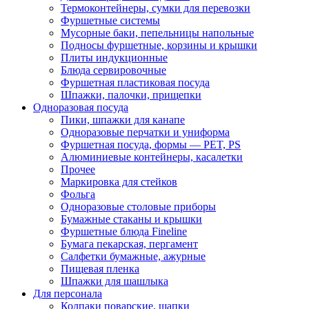
Термоконтейнеры, сумки для перевозки
Фуршетные системы
Мусорные баки, пепельницы напольные
Подносы фуршетные, корзины и крышки
Плиты индукционные
Блюда сервировочные
Фуршетная пластиковая посуда
Шпажки, палочки, прищепки
Одноразовая посуда
Пики, шпажки для канапе
Одноразовые перчатки и униформа
Фуршетная посуда, формы — PET, PS
Алюминиевые контейнеры, касалетки
Прочее
Маркировка для стейков
Фольга
Одноразовые столовые приборы
Бумажные стаканы и крышки
Фуршетные блюда Fineline
Бумага пекарская, пергамент
Салфетки бумажные, ажурные
Пищевая пленка
Шпажки для шашлыка
Для персонала
Колпаки поварские, шапки