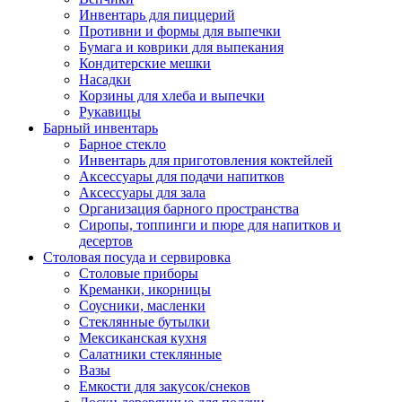
Инвентарь для пиццерий
Противни и формы для выпечки
Бумага и коврики для выпекания
Кондитерские мешки
Насадки
Корзины для хлеба и выпечки
Рукавицы
Барный инвентарь
Барное стекло
Инвентарь для приготовления коктейлей
Аксессуары для подачи напитков
Аксессуары для зала
Организация барного пространства
Сиропы, топпинги и пюре для напитков и
десертов
Столовая посуда и сервировка
Столовые приборы
Креманки, икорницы
Соусники, масленки
Стеклянные бутылки
Мексиканская кухня
Салатники стеклянные
Вазы
Емкости для закусок/снеков