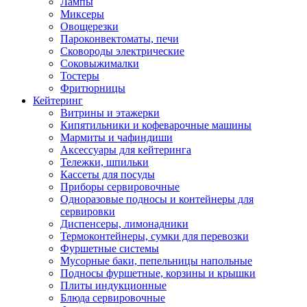
Лампы
Миксеры
Овощерезки
Пароконвектоматы, печи
Сковороды электрические
Соковыжималки
Тостеры
Фритюрницы
Кейтеринг
Витрины и этажерки
Кипятильники и кофеварочные машины
Мармиты и чафиндиши
Аксессуары для кейтеринга
Тележки, шпильки
Кассеты для посуды
Приборы сервировочные
Одноразовые подносы и контейнеры для
сервировки
Диспенсеры, лимонадники
Термоконтейнеры, сумки для перевозки
Фуршетные системы
Мусорные баки, пепельницы напольные
Подносы фуршетные, корзины и крышки
Плиты индукционные
Блюда сервировочные