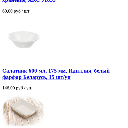
60,00
руб
/ шт
Салатник 600 мл, 175 мм, Идиллия, белый
фарфор Беларусь, 15 шт/уп
146,00
руб
/ уп.