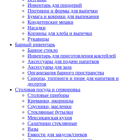
Инвентарь для пиццерий
Противни и формы для выпечки
Бумага и коврики для выпекания
Кондитерские мешки
Насадки
Корзины для хлеба и выпечки
Рукавицы
Барный инвентарь
Барное стекло
Инвентарь для приготовления коктейлей
Аксессуары для подачи напитков
Аксессуары для зала
Организация барного пространства
Сиропы, топпинги и пюре для напитков и
десертов
Столовая посуда и сервировка
Столовые приборы
Креманки, икорницы
Соусники, масленки
Стеклянные бутылки
Мексиканская кухня
Салатники стеклянные
Вазы
Емкости для закусок/снеков