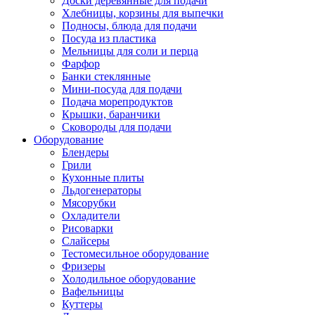
Доски деревянные для подачи
Хлебницы, корзины для выпечки
Подносы, блюда для подачи
Посуда из пластика
Мельницы для соли и перца
Фарфор
Банки стеклянные
Мини-посуда для подачи
Подача морепродуктов
Крышки, баранчики
Сковороды для подачи
Оборудование
Блендеры
Грили
Кухонные плиты
Льдогенераторы
Мясорубки
Охладители
Рисоварки
Слайсеры
Тестомесильное оборудование
Фризеры
Холодильное оборудование
Вафельницы
Куттеры