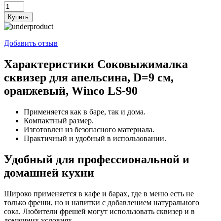
Количество
товара
Купить
Соковыжималка
сквизер
для
Добавить отзыв
апельсина,
D=9
Характеристики Соковыжималка
см,
сквизер для апельсина, D=9 см,
оранжевый,
Winco
оранжевый, Winco LS-90
LS-
90
Применяется как в баре, так и дома.
Компактный размер.
Изготовлен из безопасного материала.
Практичный и удобный в использовании.
Удобный для профессиональной и
домашней кухни
Широко применяется в кафе и барах, где в меню есть не
только фреши, но и напитки с добавлением натурального
сока. Любители фрешей могут использовать сквизер и в
домашних условиях.