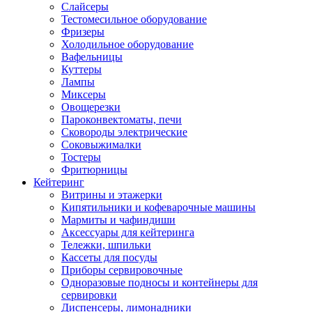
Слайсеры
Тестомесильное оборудование
Фризеры
Холодильное оборудование
Вафельницы
Куттеры
Лампы
Миксеры
Овощерезки
Пароконвектоматы, печи
Сковороды электрические
Соковыжималки
Тостеры
Фритюрницы
Кейтеринг
Витрины и этажерки
Кипятильники и кофеварочные машины
Мармиты и чафиндиши
Аксессуары для кейтеринга
Тележки, шпильки
Кассеты для посуды
Приборы сервировочные
Одноразовые подносы и контейнеры для
сервировки
Диспенсеры, лимонадники