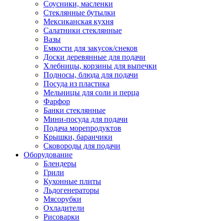
Соусники, масленки
Стеклянные бутылки
Мексиканская кухня
Салатники стеклянные
Вазы
Емкости для закусок/снеков
Доски деревянные для подачи
Хлебницы, корзины для выпечки
Подносы, блюда для подачи
Посуда из пластика
Мельницы для соли и перца
Фарфор
Банки стеклянные
Мини-посуда для подачи
Подача морепродуктов
Крышки, баранчики
Сковороды для подачи
Оборудование
Блендеры
Грили
Кухонные плиты
Льдогенераторы
Мясорубки
Охладители
Рисоварки