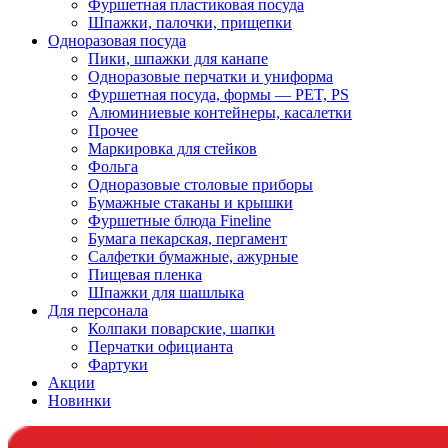
Фуршетная пластиковая посуда
Шпажки, палочки, прищепки
Одноразовая посуда
Пики, шпажки для канапе
Одноразовые перчатки и униформа
Фуршетная посуда, формы — PET, PS
Алюминиевые контейнеры, касалетки
Прочее
Маркировка для стейков
Фольга
Одноразовые столовые приборы
Бумажные стаканы и крышки
Фуршетные блюда Fineline
Бумага пекарская, пергамент
Салфетки бумажные, ажурные
Пищевая пленка
Шпажки для шашлыка
Для персонала
Колпаки поварские, шапки
Перчатки официанта
Фартуки
Акции
Новинки