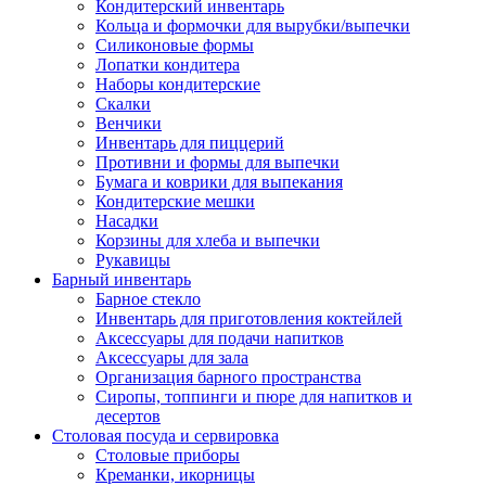
Кондитерский инвентарь
Кольца и формочки для вырубки/выпечки
Силиконовые формы
Лопатки кондитера
Наборы кондитерские
Скалки
Венчики
Инвентарь для пиццерий
Противни и формы для выпечки
Бумага и коврики для выпекания
Кондитерские мешки
Насадки
Корзины для хлеба и выпечки
Рукавицы
Барный инвентарь
Барное стекло
Инвентарь для приготовления коктейлей
Аксессуары для подачи напитков
Аксессуары для зала
Организация барного пространства
Сиропы, топпинги и пюре для напитков и
десертов
Столовая посуда и сервировка
Столовые приборы
Креманки, икорницы