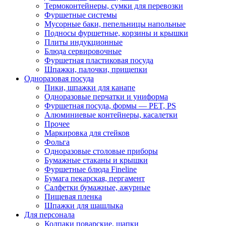
Термоконтейнеры, сумки для перевозки
Фуршетные системы
Мусорные баки, пепельницы напольные
Подносы фуршетные, корзины и крышки
Плиты индукционные
Блюда сервировочные
Фуршетная пластиковая посуда
Шпажки, палочки, прищепки
Одноразовая посуда
Пики, шпажки для канапе
Одноразовые перчатки и униформа
Фуршетная посуда, формы — PET, PS
Алюминиевые контейнеры, касалетки
Прочее
Маркировка для стейков
Фольга
Одноразовые столовые приборы
Бумажные стаканы и крышки
Фуршетные блюда Fineline
Бумага пекарская, пергамент
Салфетки бумажные, ажурные
Пищевая пленка
Шпажки для шашлыка
Для персонала
Колпаки поварские, шапки