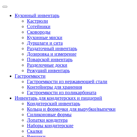
Skip
to
Кухонный инвентарь
content
Кастрюли
Сотейники
Сковороды
Кухонные миски
Дуршлаги и сита
Раздаточный инвентарь
Дозировка и измерение
Поварской инвентарь
Разделочные доски
Режущий инвентарь
Гастроемкости
Гастроемкости из нержавеющей стали
Контейнеры для хранения
Гастроемкости из поликарбоната
Инвентарь для кондитерских и пиццерий
Кондитерский инвентарь
Кольца и формочки для вырубки/выпечки
Силиконовые формы
Лопатки кондитера
Наборы кондитерские
Скалки
Венчики