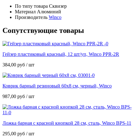
По типу товара
Сквизер
Материал
Алюминий
Производитель
Winco
Сопутствующие товары
Гейзер пластиковый красный, 12 шт/уп, Winco PPR-2R
384,00
руб
/ шт
Коврик барный резиновый 60х8 см, черный, Winco
987,00
руб
/ шт
Ложка барная с красной кнопкой 28 см, сталь, Winco BPS-11
295,00
руб
/ шт