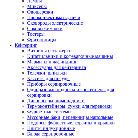
Лампы
Миксеры
Овощерезки
Пароконвектоматы, печи
Сковороды электрические
Соковыжималки
Тостеры
Фритюрницы
Кейтеринг
Витрины и этажерки
Кипятильники и кофеварочные машины
Мармиты и чафиндиши
Аксессуары для кейтеринга
Тележки, шпильки
Кассеты для посуды
Приборы сервировочные
Одноразовые подносы и контейнеры для
сервировки
Диспенсеры, лимонадники
Термоконтейнеры, сумки для перевозки
Фуршетные системы
Мусорные баки, пепельницы напольные
Подносы фуршетные, корзины и крышки
Плиты индукционные
Блюда сервировочные