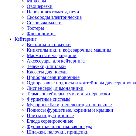
Миксеры
Овощерезки
Пароконвектоматы, печи
Сковороды электрические
Соковыжималки
Тостеры
Фритюрницы
Кейтеринг
Витрины и этажерки
Кипятильники и кофеварочные машины
Мармиты и чафиндиши
Аксессуары для кейтеринга
Тележки, шпильки
Кассеты для посуды
Приборы сервировочные
Одноразовые подносы и контейнеры для сервировк
Диспенсеры, лимонадники
Термоконтейнеры, сумки для перевозки
Фуршетные системы
Мусорные баки, пепельницы напольные
Подносы фуршетные, корзины и крышки
Плиты индукционные
Блюда сервировочные
Фуршетная пластиковая посуда
Шпажки, палочки, прищепки