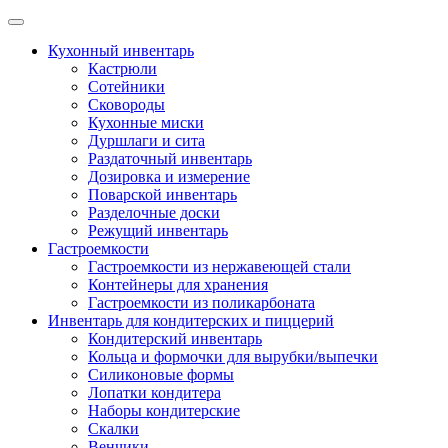
Skip
to
Кухонный инвентарь
content
Кастрюли
Сотейники
Сковороды
Кухонные миски
Дуршлаги и сита
Раздаточный инвентарь
Дозировка и измерение
Поварской инвентарь
Разделочные доски
Режущий инвентарь
Гастроемкости
Гастроемкости из нержавеющей стали
Контейнеры для хранения
Гастроемкости из поликарбоната
Инвентарь для кондитерских и пиццерий
Кондитерский инвентарь
Кольца и формочки для вырубки/выпечки
Силиконовые формы
Лопатки кондитера
Наборы кондитерские
Скалки
Венчики