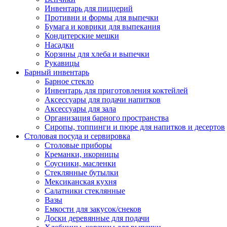
Инвентарь для пиццерий
Противни и формы для выпечки
Бумага и коврики для выпекания
Кондитерские мешки
Насадки
Корзины для хлеба и выпечки
Рукавицы
Барный инвентарь
Барное стекло
Инвентарь для приготовления коктейлей
Аксессуары для подачи напитков
Аксессуары для зала
Организация барного пространства
Сиропы, топпинги и пюре для напитков и десертов
Столовая посуда и сервировка
Столовые приборы
Креманки, икорницы
Соусники, масленки
Стеклянные бутылки
Мексиканская кухня
Салатники стеклянные
Вазы
Емкости для закусок/снеков
Доски деревянные для подачи