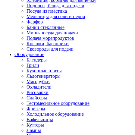
Хлебницы, корзины для выпечки
Подносы, блюда для подачи
Посуда из пластика
Мельницы для соли и перца
Фарфор
Банки стеклянные
Мини-посуда для подачи
Подача морепродуктов
Крышки, баранчики
Сковороды для подачи
Оборудование
Блендеры
Грили
Кухонные плиты
Льдогенераторы
Мясорубки
Охладители
Рисоварки
Слайсеры
Тестомесильное оборудование
Фризеры
Холодильное оборудование
Вафельницы
Куттеры
Лампы