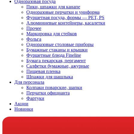
Одноразовая посуда
Пики, шпажки для канапе
Одноразовые перчатки и униформа
Фуршетная посуда, формы — PET, PS
Алюминиевые контейнеры, касалетки
Прочее
Маркировка для стейков
Фольга
Одноразовые столовые приборы
Бумажные стаканы и крышки
Фуршетные блюда Fineline
Бумага пекарская, пергамент
Салфетки бумажные, ажурные
Пищевая пленка
Шпажки для шашлыка
Для персонала
Колпаки поварские, шапки
Перчатки официанта
Фартуки
Акции
Новинки