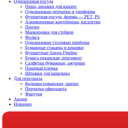
Одноразовая посуда
Пики, шпажки для канапе
Одноразовые перчатки и униформа
Фуршетная посуда, формы — PET, PS
Алюминиевые контейнеры, касалетки
Прочее
Маркировка для стейков
Фольга
Одноразовые столовые приборы
Бумажные стаканы и крышки
Фуршетные блюда Fineline
Бумага пекарская, пергамент
Салфетки бумажные, ажурные
Пищевая пленка
Шпажки для шашлыка
Для персонала
Колпаки поварские, шапки
Перчатки официанта
Фартуки
Акции
Новинки