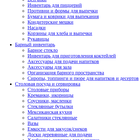
Инвентарь для пиццерий
Противни и формы для выпечки
Бумага и коврики для выпекания
Кондитерские мешки
Насадки
Корзины для хлеба и выпечки
Рукавицы
Барный инвентарь
Барное стекло
Инвентарь для приготовления коктейлей
Аксессуары для подачи напитков
Аксессуары для зала
Организация барного пространства
Сиропы, топпинги и пюре для напитков и десертов
Столовая посуда и сервировка
Столовые приборы
Креманки, икорницы
Соусники, масленки
Стеклянные бутылки
Мексиканская кухня
Салатники стеклянные
Вазы
Емкости для закусок/снеков
Доски деревянные для подачи