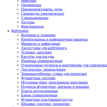
Миксеры
Овощерезки
Пароконвектоматы, печи
Сковороды электрические
Соковыжималки
Тостеры
Фритюрницы
Кейтеринг
Витрины и этажерки
Кипятильники и кофеварочные машины
Мармиты и чафиндиши
Аксессуары для кейтеринга
Тележки, шпильки
Кассеты для посуды
Приборы сервировочные
Одноразовые подносы и контейнеры для сервировк
Диспенсеры, лимонадники
Термоконтейнеры, сумки для перевозки
Фуршетные системы
Мусорные баки, пепельницы напольные
Подносы фуршетные, корзины и крышки
Плиты индукционные
Блюда сервировочные
Фуршетная пластиковая посуда
Шпажки, палочки, прищепки