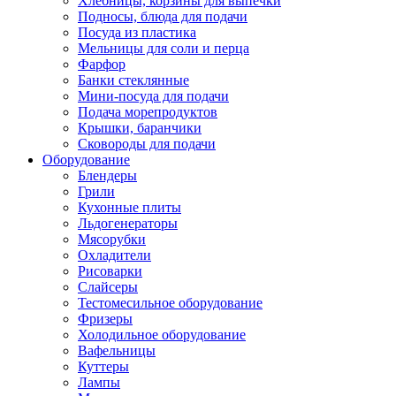
Хлебницы, корзины для выпечки
Подносы, блюда для подачи
Посуда из пластика
Мельницы для соли и перца
Фарфор
Банки стеклянные
Мини-посуда для подачи
Подача морепродуктов
Крышки, баранчики
Сковороды для подачи
Оборудование
Блендеры
Грили
Кухонные плиты
Льдогенераторы
Мясорубки
Охладители
Рисоварки
Слайсеры
Тестомесильное оборудование
Фризеры
Холодильное оборудование
Вафельницы
Куттеры
Лампы