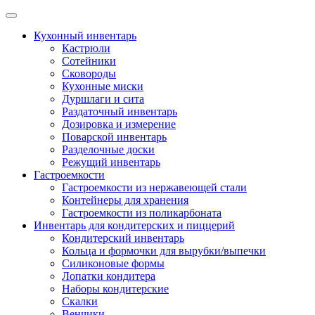
Skip
to
Кухонный инвентарь
content
Кастрюли
Сотейники
Сковороды
Кухонные миски
Дуршлаги и сита
Раздаточный инвентарь
Дозировка и измерение
Поварской инвентарь
Разделочные доски
Режущий инвентарь
Гастроемкости
Гастроемкости из нержавеющей стали
Контейнеры для хранения
Гастроемкости из поликарбоната
Инвентарь для кондитерских и пиццерий
Кондитерский инвентарь
Кольца и формочки для вырубки/выпечки
Силиконовые формы
Лопатки кондитера
Наборы кондитерские
Скалки
Венчики