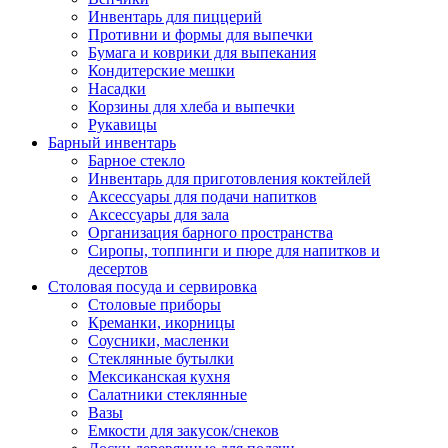
Инвентарь для пиццерий
Противни и формы для выпечки
Бумага и коврики для выпекания
Кондитерские мешки
Насадки
Корзины для хлеба и выпечки
Рукавицы
Барный инвентарь
Барное стекло
Инвентарь для приготовления коктейлей
Аксессуары для подачи напитков
Аксессуары для зала
Организация барного пространства
Сиропы, топпинги и пюре для напитков и
десертов
Столовая посуда и сервировка
Столовые приборы
Креманки, икорницы
Соусники, масленки
Стеклянные бутылки
Мексиканская кухня
Салатники стеклянные
Вазы
Емкости для закусок/снеков