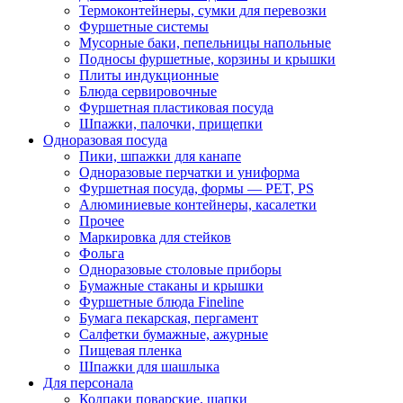
Термоконтейнеры, сумки для перевозки
Фуршетные системы
Мусорные баки, пепельницы напольные
Подносы фуршетные, корзины и крышки
Плиты индукционные
Блюда сервировочные
Фуршетная пластиковая посуда
Шпажки, палочки, прищепки
Одноразовая посуда
Пики, шпажки для канапе
Одноразовые перчатки и униформа
Фуршетная посуда, формы — PET, PS
Алюминиевые контейнеры, касалетки
Прочее
Маркировка для стейков
Фольга
Одноразовые столовые приборы
Бумажные стаканы и крышки
Фуршетные блюда Fineline
Бумага пекарская, пергамент
Салфетки бумажные, ажурные
Пищевая пленка
Шпажки для шашлыка
Для персонала
Колпаки поварские, шапки