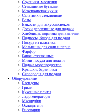
Соусники, масленки
Стеклянные бутылки
Мексиканская кухня
Салатники стеклянные
Вазы
Емкости для закусок/снеков
Доски деревянные для подачи
Хлебницы, корзины для выпечки
Подносы, блюда для подачи
Посуда из пластика
Мельницы для соли и перца
Фарфор
Банки стеклянные
Мини-посуда для подачи
Подача морепродуктов
Крышки, баранчики
Сковороды для подачи
Оборудование
Блендеры
Грили
Кухонные плиты
Льдогенераторы
Мясорубки
Охладители
Рисоварки