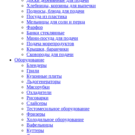
Доски деревянные для подачи
Хлебницы, корзины для выпечки
Подносы, блюда для подачи
Посуда из пластика
Мельницы для соли и перца
Фарфор
Банки стеклянные
Мини-посуда для подачи
Подача морепродуктов
Крышки, баранчики
Сковороды для подачи
Оборудование
Блендеры
Грили
Кухонные плиты
Льдогенераторы
Мясорубки
Охладители
Рисоварки
Слайсеры
Тестомесильное оборудование
Фризеры
Холодильное оборудование
Вафельницы
Куттеры