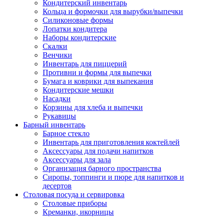
Кондитерский инвентарь
Кольца и формочки для вырубки/выпечки
Силиконовые формы
Лопатки кондитера
Наборы кондитерские
Скалки
Венчики
Инвентарь для пиццерий
Противни и формы для выпечки
Бумага и коврики для выпекания
Кондитерские мешки
Насадки
Корзины для хлеба и выпечки
Рукавицы
Барный инвентарь
Барное стекло
Инвентарь для приготовления коктейлей
Аксессуары для подачи напитков
Аксессуары для зала
Организация барного пространства
Сиропы, топпинги и пюре для напитков и
десертов
Столовая посуда и сервировка
Столовые приборы
Креманки, икорницы