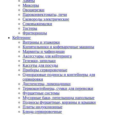
Лампы
Миксеры
Овощерезки
Пароконвектоматы, печи
Сковороды электрические
Соковыжималки
Тостеры
Фритюрницы
Кейтеринг
Витрины и этажерки
Кипятильники и кофеварочные машины
Мармиты и чафиндиши
Аксессуары для кейтеринга
Тележки, шпильки
Кассеты для посуды
Приборы сервировочные
Одноразовые подносы и контейнеры для
сервировки
Диспенсеры, лимонадники
Термоконтейнеры, сумки для перевозки
Фуршетные системы
Мусорные баки, пепельницы напольные
Подносы фуршетные, корзины и крышки
Плиты индукционные
Блюда сервировочные