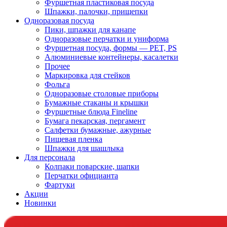
Фуршетная пластиковая посуда
Шпажки, палочки, прищепки
Одноразовая посуда
Пики, шпажки для канапе
Одноразовые перчатки и униформа
Фуршетная посуда, формы — PET, PS
Алюминиевые контейнеры, касалетки
Прочее
Маркировка для стейков
Фольга
Одноразовые столовые приборы
Бумажные стаканы и крышки
Фуршетные блюда Fineline
Бумага пекарская, пергамент
Салфетки бумажные, ажурные
Пищевая пленка
Шпажки для шашлыка
Для персонала
Колпаки поварские, шапки
Перчатки официанта
Фартуки
Акции
Новинки