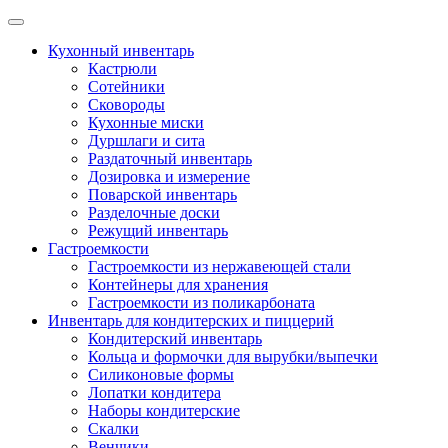
Skip
to
Кухонный инвентарь
content
Кастрюли
Сотейники
Сковороды
Кухонные миски
Дуршлаги и сита
Раздаточный инвентарь
Дозировка и измерение
Поварской инвентарь
Разделочные доски
Режущий инвентарь
Гастроемкости
Гастроемкости из нержавеющей стали
Контейнеры для хранения
Гастроемкости из поликарбоната
Инвентарь для кондитерских и пиццерий
Кондитерский инвентарь
Кольца и формочки для вырубки/выпечки
Силиконовые формы
Лопатки кондитера
Наборы кондитерские
Скалки
Венчики