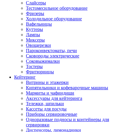
Слайсеры
Тестомесильное оборудование
Фризеры
Холодильное оборудование
Вафельницы
Куттеры
Лампы
Миксеры
Овощерезки
Пароконвектоматы, печи
Сковороды электрические
Соковыжималки
Тостеры
Фритюрницы
Кейтеринг
Витрины и этажерки
Кипятильники и кофеварочные машины
Мармиты и чафиндиши
Аксессуары для кейтеринга
Тележки, шпильки
Кассеты для посуды
Приборы сервировочные
Одноразовые подносы и контейнеры для
сервировки
Диспенсеры, лимонадники