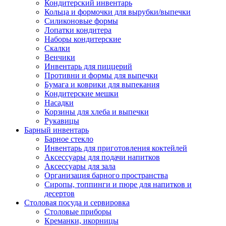
Кондитерский инвентарь
Кольца и формочки для вырубки/выпечки
Силиконовые формы
Лопатки кондитера
Наборы кондитерские
Скалки
Венчики
Инвентарь для пиццерий
Противни и формы для выпечки
Бумага и коврики для выпекания
Кондитерские мешки
Насадки
Корзины для хлеба и выпечки
Рукавицы
Барный инвентарь
Барное стекло
Инвентарь для приготовления коктейлей
Аксессуары для подачи напитков
Аксессуары для зала
Организация барного пространства
Сиропы, топпинги и пюре для напитков и
десертов
Столовая посуда и сервировка
Столовые приборы
Креманки, икорницы