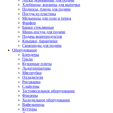
Доски деревянные для подачи
Хлебницы, корзины для выпечки
Подносы, блюда для подачи
Посуда из пластика
Мельницы для соли и перца
Фарфор
Банки стеклянные
Мини-посуда для подачи
Подача морепродуктов
Крышки, баранчики
Сковороды для подачи
Оборудование
Блендеры
Грили
Кухонные плиты
Льдогенераторы
Мясорубки
Охладители
Рисоварки
Слайсеры
Тестомесильное оборудование
Фризеры
Холодильное оборудование
Вафельницы
Куттеры