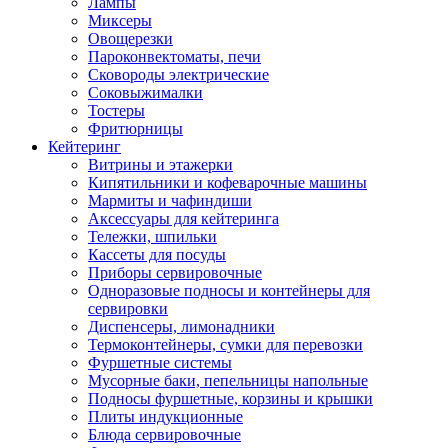
Лампы
Миксеры
Овощерезки
Пароконвектоматы, печи
Сковороды электрические
Соковыжималки
Тостеры
Фритюрницы
Кейтеринг
Витрины и этажерки
Кипятильники и кофеварочные машины
Мармиты и чафиндиши
Аксессуары для кейтеринга
Тележки, шпильки
Кассеты для посуды
Приборы сервировочные
Одноразовые подносы и контейнеры для
сервировки
Диспенсеры, лимонадники
Термоконтейнеры, сумки для перевозки
Фуршетные системы
Мусорные баки, пепельницы напольные
Подносы фуршетные, корзины и крышки
Плиты индукционные
Блюда сервировочные