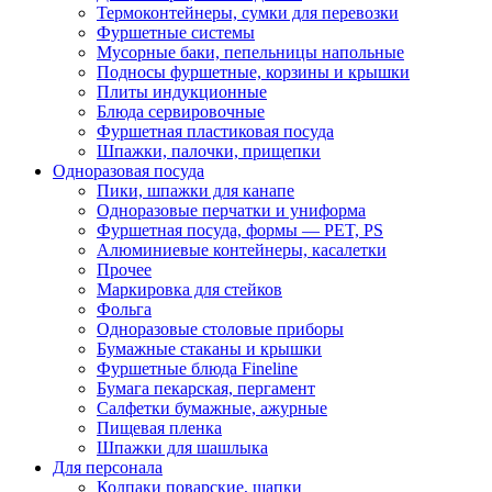
Термоконтейнеры, сумки для перевозки
Фуршетные системы
Мусорные баки, пепельницы напольные
Подносы фуршетные, корзины и крышки
Плиты индукционные
Блюда сервировочные
Фуршетная пластиковая посуда
Шпажки, палочки, прищепки
Одноразовая посуда
Пики, шпажки для канапе
Одноразовые перчатки и униформа
Фуршетная посуда, формы — PET, PS
Алюминиевые контейнеры, касалетки
Прочее
Маркировка для стейков
Фольга
Одноразовые столовые приборы
Бумажные стаканы и крышки
Фуршетные блюда Fineline
Бумага пекарская, пергамент
Салфетки бумажные, ажурные
Пищевая пленка
Шпажки для шашлыка
Для персонала
Колпаки поварские, шапки