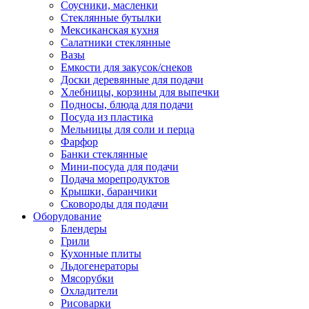
Соусники, масленки
Стеклянные бутылки
Мексиканская кухня
Салатники стеклянные
Вазы
Емкости для закусок/снеков
Доски деревянные для подачи
Хлебницы, корзины для выпечки
Подносы, блюда для подачи
Посуда из пластика
Мельницы для соли и перца
Фарфор
Банки стеклянные
Мини-посуда для подачи
Подача морепродуктов
Крышки, баранчики
Сковороды для подачи
Оборудование
Блендеры
Грили
Кухонные плиты
Льдогенераторы
Мясорубки
Охладители
Рисоварки