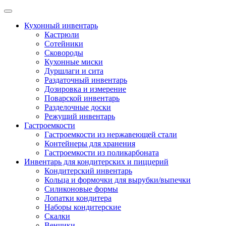
Skip
to
Кухонный инвентарь
content
Кастрюли
Сотейники
Сковороды
Кухонные миски
Дуршлаги и сита
Раздаточный инвентарь
Дозировка и измерение
Поварской инвентарь
Разделочные доски
Режущий инвентарь
Гастроемкости
Гастроемкости из нержавеющей стали
Контейнеры для хранения
Гастроемкости из поликарбоната
Инвентарь для кондитерских и пиццерий
Кондитерский инвентарь
Кольца и формочки для вырубки/выпечки
Силиконовые формы
Лопатки кондитера
Наборы кондитерские
Скалки
Венчики