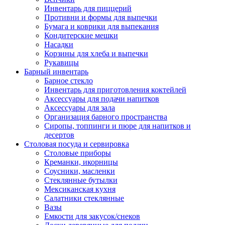
Инвентарь для пиццерий
Противни и формы для выпечки
Бумага и коврики для выпекания
Кондитерские мешки
Насадки
Корзины для хлеба и выпечки
Рукавицы
Барный инвентарь
Барное стекло
Инвентарь для приготовления коктейлей
Аксессуары для подачи напитков
Аксессуары для зала
Организация барного пространства
Сиропы, топпинги и пюре для напитков и
десертов
Столовая посуда и сервировка
Столовые приборы
Креманки, икорницы
Соусники, масленки
Стеклянные бутылки
Мексиканская кухня
Салатники стеклянные
Вазы
Емкости для закусок/снеков