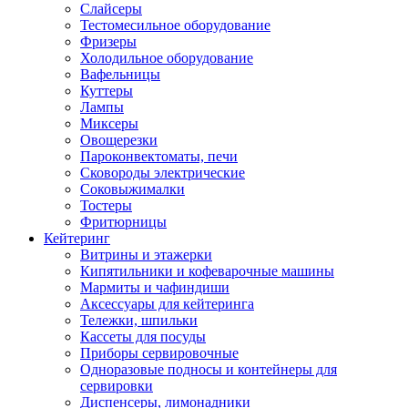
Слайсеры
Тестомесильное оборудование
Фризеры
Холодильное оборудование
Вафельницы
Куттеры
Лампы
Миксеры
Овощерезки
Пароконвектоматы, печи
Сковороды электрические
Соковыжималки
Тостеры
Фритюрницы
Кейтеринг
Витрины и этажерки
Кипятильники и кофеварочные машины
Мармиты и чафиндиши
Аксессуары для кейтеринга
Тележки, шпильки
Кассеты для посуды
Приборы сервировочные
Одноразовые подносы и контейнеры для
сервировки
Диспенсеры, лимонадники