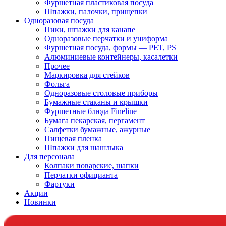
Фуршетная пластиковая посуда
Шпажки, палочки, прищепки
Одноразовая посуда
Пики, шпажки для канапе
Одноразовые перчатки и униформа
Фуршетная посуда, формы — PET, PS
Алюминиевые контейнеры, касалетки
Прочее
Маркировка для стейков
Фольга
Одноразовые столовые приборы
Бумажные стаканы и крышки
Фуршетные блюда Fineline
Бумага пекарская, пергамент
Салфетки бумажные, ажурные
Пищевая пленка
Шпажки для шашлыка
Для персонала
Колпаки поварские, шапки
Перчатки официанта
Фартуки
Акции
Новинки