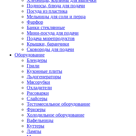
Хлебницы, корзины для выпечки
Подносы, блюда для подачи
Посуда из пластика
Мельницы для соли и перца
Фарфор
Банки стеклянные
Мини-посуда для подачи
Подача морепродуктов
Крышки, баранчики
Сковороды для подачи
Оборудование
Блендеры
Грили
Кухонные плиты
Льдогенераторы
Мясорубки
Охладители
Рисоварки
Слайсеры
Тестомесильное оборудование
Фризеры
Холодильное оборудование
Вафельницы
Куттеры
Лампы