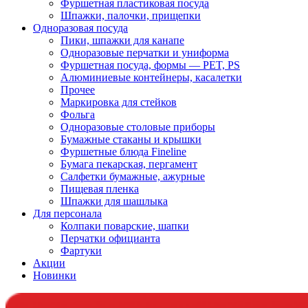
Фуршетная пластиковая посуда
Шпажки, палочки, прищепки
Одноразовая посуда
Пики, шпажки для канапе
Одноразовые перчатки и униформа
Фуршетная посуда, формы — PET, PS
Алюминиевые контейнеры, касалетки
Прочее
Маркировка для стейков
Фольга
Одноразовые столовые приборы
Бумажные стаканы и крышки
Фуршетные блюда Fineline
Бумага пекарская, пергамент
Салфетки бумажные, ажурные
Пищевая пленка
Шпажки для шашлыка
Для персонала
Колпаки поварские, шапки
Перчатки официанта
Фартуки
Акции
Новинки