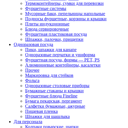
Термоконтейнеры, сумки для перевозки
Фуршетные системы
Мусорные баки, пепельницы напольные
Подносы фуршетные, корзины и крышки
Плиты индукционные
Блюда сервировочные
Фуршетная пластиковая посуда
Шпажки, палочки, прищепки
Одноразовая посуда
Пики, шпажки для канапе
Одноразовые перчатки и униформа
Фуршетная посуда, формы — PET, PS
Алюминиевые контейнеры, касалетки
Прочее
Маркировка для стейков
Фольга
Одноразовые столовые приборы
Бумажные стаканы и крышки
Фуршетные блюда Fineline
Бумага пекарская, пергамент
Салфетки бумажные, ажурные
Пищевая пленка
Шпажки для шашлыка
Для персонала
Колпаки поварские, шапки