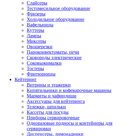
Слайсеры
Тестомесильное оборудование
Фризеры
Холодильное оборудование
Вафельницы
Куттеры
Лампы
Миксеры
Овощерезки
Пароконвектоматы, печи
Сковороды электрические
Соковыжималки
Тостеры
Фритюрницы
Кейтеринг
Витрины и этажерки
Кипятильники и кофеварочные машины
Мармиты и чафиндиши
Аксессуары для кейтеринга
Тележки, шпильки
Кассеты для посуды
Приборы сервировочные
Одноразовые подносы и контейнеры для
сервировки
Диспенсеры, лимонадники