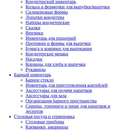
Кондитерский инвентарь
Кольца и формочки для вырубки/выпечки
Силиконовые формы
Лопатки кондитера
Наборы кондитерские
Скалки
Венчики
Инвентарь для пиццерий
Противни и формы для выпечки
Бумага и коврики для выпекания
Кондитерские мешки
Насадки
Корзины для хлеба и выпечки
Рукавицы
Барный инвентарь
Барное стекло
Инвентарь для приготовления коктейлей
Аксессуары для подачи напитков
Аксессуары для зала
Организация барного пространства
Сиропы, топпинги и пюре для напитков и
десертов
Столовая посуда и сервировка
Столовые приборы
Креманки, икорницы