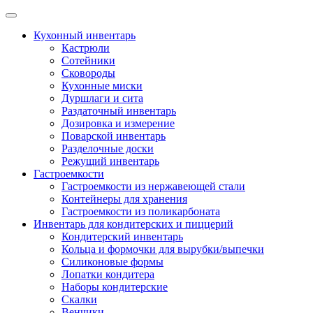
Skip
to
Кухонный инвентарь
content
Кастрюли
Сотейники
Сковороды
Кухонные миски
Дуршлаги и сита
Раздаточный инвентарь
Дозировка и измерение
Поварской инвентарь
Разделочные доски
Режущий инвентарь
Гастроемкости
Гастроемкости из нержавеющей стали
Контейнеры для хранения
Гастроемкости из поликарбоната
Инвентарь для кондитерских и пиццерий
Кондитерский инвентарь
Кольца и формочки для вырубки/выпечки
Силиконовые формы
Лопатки кондитера
Наборы кондитерские
Скалки
Венчики