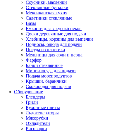
Соусники, масленки
Стеклянные бутылки
Мексиканская кухня
Салатники стеклянные
Вазы
Емкости для закусок/снеков
Доски деревянные для подачи
Хлебницы, корзины для выпечки
Подносы, блюда для подачи
Посуда из пластика
Мельницы для соли и перца
Фарфор
Банки стеклянные
Мини-посуда для подачи
Подача морепродуктов
Крышки, баранчики
Сковороды для подачи
Оборудование
Блендеры
Грили
Кухонные плиты
Льдогенераторы
Мясорубки
Охладители
Рисоварки