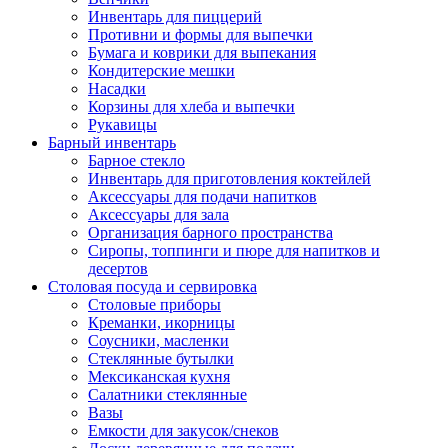
Инвентарь для пиццерий
Противни и формы для выпечки
Бумага и коврики для выпекания
Кондитерские мешки
Насадки
Корзины для хлеба и выпечки
Рукавицы
Барный инвентарь
Барное стекло
Инвентарь для приготовления коктейлей
Аксессуары для подачи напитков
Аксессуары для зала
Организация барного пространства
Сиропы, топпинги и пюре для напитков и
десертов
Столовая посуда и сервировка
Столовые приборы
Креманки, икорницы
Соусники, масленки
Стеклянные бутылки
Мексиканская кухня
Салатники стеклянные
Вазы
Емкости для закусок/снеков