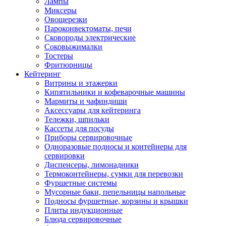
Лампы
Миксеры
Овощерезки
Пароконвектоматы, печи
Сковороды электрические
Соковыжималки
Тостеры
Фритюрницы
Кейтеринг
Витрины и этажерки
Кипятильники и кофеварочные машины
Мармиты и чафиндиши
Аксессуары для кейтеринга
Тележки, шпильки
Кассеты для посуды
Приборы сервировочные
Одноразовые подносы и контейнеры для
сервировки
Диспенсеры, лимонадники
Термоконтейнеры, сумки для перевозки
Фуршетные системы
Мусорные баки, пепельницы напольные
Подносы фуршетные, корзины и крышки
Плиты индукционные
Блюда сервировочные