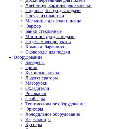
Доски деревянные для подачи
Хлебницы, корзины для выпечки
Подносы, блюда для подачи
Посуда из пластика
Мельницы для соли и перца
Фарфор
Банки стеклянные
Мини-посуда для подачи
Подача морепродуктов
Крышки, баранчики
Сковороды для подачи
Оборудование
Блендеры
Грили
Кухонные плиты
Льдогенераторы
Мясорубки
Охладители
Рисоварки
Слайсеры
Тестомесильное оборудование
Фризеры
Холодильное оборудование
Вафельницы
Куттеры