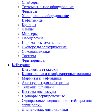
Слайсеры
Тестомесильное оборудование
Фризеры
Холодильное оборудование
Вафельницы
Куттеры
Лампы
Миксеры
Овощерезки
Пароконвектоматы, печи
Сковороды электрические
Соковыжималки
Тостеры
Фритюрницы
Кейтеринг
Витрины и этажерки
Кипятильники и кофеварочные машины
Мармиты и чафиндиши
Аксессуары для кейтеринга
Тележки, шпильки
Кассеты для посуды
Приборы сервировочные
Одноразовые подносы и контейнеры для
сервировки
Диспенсеры, лимонадники