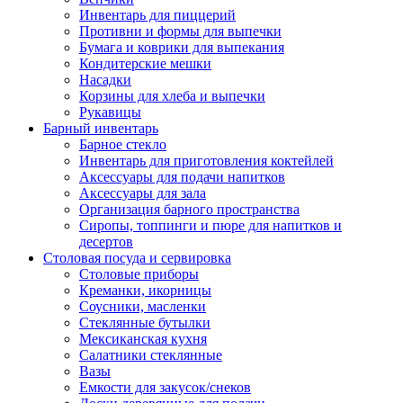
Инвентарь для пиццерий
Противни и формы для выпечки
Бумага и коврики для выпекания
Кондитерские мешки
Насадки
Корзины для хлеба и выпечки
Рукавицы
Барный инвентарь
Барное стекло
Инвентарь для приготовления коктейлей
Аксессуары для подачи напитков
Аксессуары для зала
Организация барного пространства
Сиропы, топпинги и пюре для напитков и
десертов
Столовая посуда и сервировка
Столовые приборы
Креманки, икорницы
Соусники, масленки
Стеклянные бутылки
Мексиканская кухня
Салатники стеклянные
Вазы
Емкости для закусок/снеков