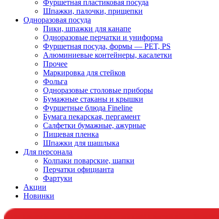
Фуршетная пластиковая посуда
Шпажки, палочки, прищепки
Одноразовая посуда
Пики, шпажки для канапе
Одноразовые перчатки и униформа
Фуршетная посуда, формы — PET, PS
Алюминиевые контейнеры, касалетки
Прочее
Маркировка для стейков
Фольга
Одноразовые столовые приборы
Бумажные стаканы и крышки
Фуршетные блюда Fineline
Бумага пекарская, пергамент
Салфетки бумажные, ажурные
Пищевая пленка
Шпажки для шашлыка
Для персонала
Колпаки поварские, шапки
Перчатки официанта
Фартуки
Акции
Новинки