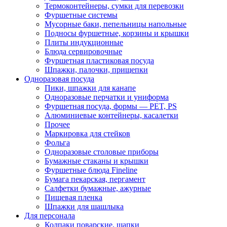
Термоконтейнеры, сумки для перевозки
Фуршетные системы
Мусорные баки, пепельницы напольные
Подносы фуршетные, корзины и крышки
Плиты индукционные
Блюда сервировочные
Фуршетная пластиковая посуда
Шпажки, палочки, прищепки
Одноразовая посуда
Пики, шпажки для канапе
Одноразовые перчатки и униформа
Фуршетная посуда, формы — PET, PS
Алюминиевые контейнеры, касалетки
Прочее
Маркировка для стейков
Фольга
Одноразовые столовые приборы
Бумажные стаканы и крышки
Фуршетные блюда Fineline
Бумага пекарская, пергамент
Салфетки бумажные, ажурные
Пищевая пленка
Шпажки для шашлыка
Для персонала
Колпаки поварские, шапки