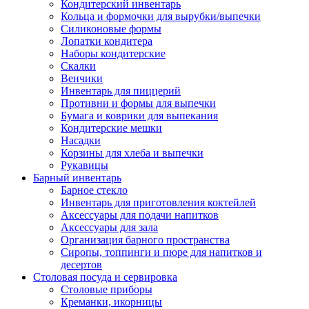
Кондитерский инвентарь
Кольца и формочки для вырубки/выпечки
Силиконовые формы
Лопатки кондитера
Наборы кондитерские
Скалки
Венчики
Инвентарь для пиццерий
Противни и формы для выпечки
Бумага и коврики для выпекания
Кондитерские мешки
Насадки
Корзины для хлеба и выпечки
Рукавицы
Барный инвентарь
Барное стекло
Инвентарь для приготовления коктейлей
Аксессуары для подачи напитков
Аксессуары для зала
Организация барного пространства
Сиропы, топпинги и пюре для напитков и
десертов
Столовая посуда и сервировка
Столовые приборы
Креманки, икорницы