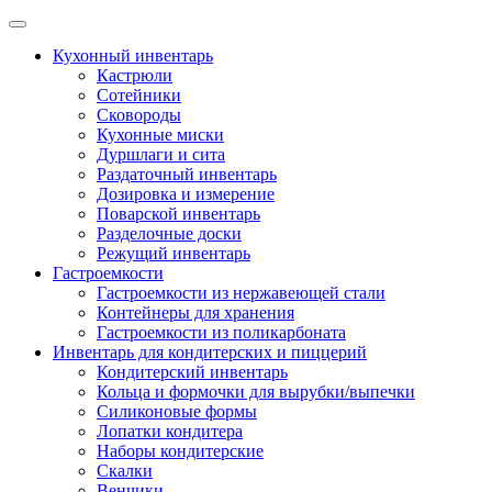
Skip
to
Кухонный инвентарь
content
Кастрюли
Сотейники
Сковороды
Кухонные миски
Дуршлаги и сита
Раздаточный инвентарь
Дозировка и измерение
Поварской инвентарь
Разделочные доски
Режущий инвентарь
Гастроемкости
Гастроемкости из нержавеющей стали
Контейнеры для хранения
Гастроемкости из поликарбоната
Инвентарь для кондитерских и пиццерий
Кондитерский инвентарь
Кольца и формочки для вырубки/выпечки
Силиконовые формы
Лопатки кондитера
Наборы кондитерские
Скалки
Венчики