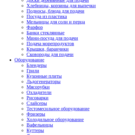
Доски деревянные для подачи
Хлебницы, корзины для выпечки
Подносы, блюда для подачи
Посуда из пластика
Мельницы для соли и перца
Фарфор
Банки стеклянные
Мини-посуда для подачи
Подача морепродуктов
Крышки, баранчики
Сковороды для подачи
Оборудование
Блендеры
Грили
Кухонные плиты
Льдогенераторы
Мясорубки
Охладители
Рисоварки
Слайсеры
Тестомесильное оборудование
Фризеры
Холодильное оборудование
Вафельницы
Куттеры