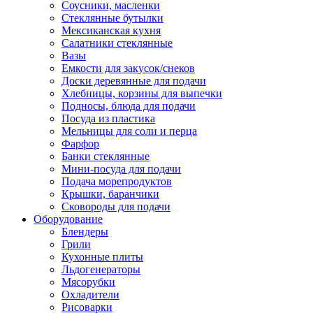
Соусники, масленки
Стеклянные бутылки
Мексиканская кухня
Салатники стеклянные
Вазы
Емкости для закусок/снеков
Доски деревянные для подачи
Хлебницы, корзины для выпечки
Подносы, блюда для подачи
Посуда из пластика
Мельницы для соли и перца
Фарфор
Банки стеклянные
Мини-посуда для подачи
Подача морепродуктов
Крышки, баранчики
Сковороды для подачи
Оборудование
Блендеры
Грили
Кухонные плиты
Льдогенераторы
Мясорубки
Охладители
Рисоварки