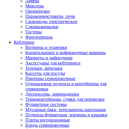
Лампы
Миксеры
Овощерезки
Пароконвектоматы, печи
Сковороды электрические
Соковыжималки
Тостеры
Фритюрницы
Кейтеринг
Витрины и этажерки
Кипятильники и кофеварочные машины
Мармиты и чафиндиши
Аксессуары для кейтеринга
Тележки, шпильки
Кассеты для посуды
Приборы сервировочные
Одноразовые подносы и контейнеры для
сервировки
Диспенсеры, лимонадники
Термоконтейнеры, сумки для перевозки
Фуршетные системы
Мусорные баки, пепельницы напольные
Подносы фуршетные, корзины и крышки
Плиты индукционные
Блюда сервировочные