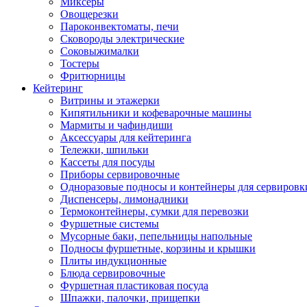
Миксеры
Овощерезки
Пароконвектоматы, печи
Сковороды электрические
Соковыжималки
Тостеры
Фритюрницы
Кейтеринг
Витрины и этажерки
Кипятильники и кофеварочные машины
Мармиты и чафиндиши
Аксессуары для кейтеринга
Тележки, шпильки
Кассеты для посуды
Приборы сервировочные
Одноразовые подносы и контейнеры для сервировк
Диспенсеры, лимонадники
Термоконтейнеры, сумки для перевозки
Фуршетные системы
Мусорные баки, пепельницы напольные
Подносы фуршетные, корзины и крышки
Плиты индукционные
Блюда сервировочные
Фуршетная пластиковая посуда
Шпажки, палочки, прищепки