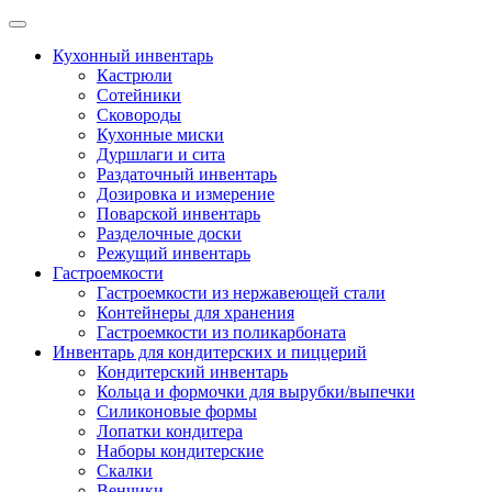
Skip
to
Кухонный инвентарь
content
Кастрюли
Сотейники
Сковороды
Кухонные миски
Дуршлаги и сита
Раздаточный инвентарь
Дозировка и измерение
Поварской инвентарь
Разделочные доски
Режущий инвентарь
Гастроемкости
Гастроемкости из нержавеющей стали
Контейнеры для хранения
Гастроемкости из поликарбоната
Инвентарь для кондитерских и пиццерий
Кондитерский инвентарь
Кольца и формочки для вырубки/выпечки
Силиконовые формы
Лопатки кондитера
Наборы кондитерские
Скалки
Венчики