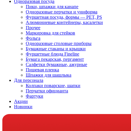
Одноразовая посуда
Пики, шпажки для канапе
Одноразовые перчатки и униформа
Фуршетная посуда, формы — PET, PS
Алюминиевые контейнеры, касалетки
Прочее
Маркировка для стейков
Фольга
Одноразовые столовые приборы
Бумажные стаканы и крышки
Фуршетные блюда Fineline
Бумага пекарская, пергамент
Салфетки бумажные, ажурные
Пищевая пленка
Шпажки для шашлыка
Для персонала
Колпаки поварские, шапки
Перчатки официанта
Фартуки
Акции
Новинки