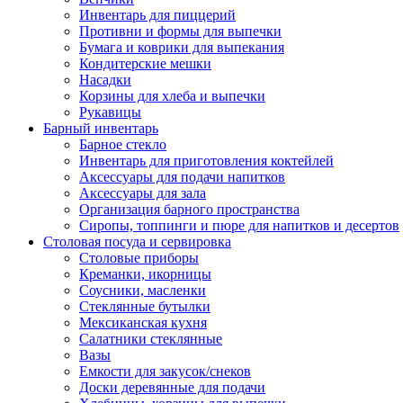
Инвентарь для пиццерий
Противни и формы для выпечки
Бумага и коврики для выпекания
Кондитерские мешки
Насадки
Корзины для хлеба и выпечки
Рукавицы
Барный инвентарь
Барное стекло
Инвентарь для приготовления коктейлей
Аксессуары для подачи напитков
Аксессуары для зала
Организация барного пространства
Сиропы, топпинги и пюре для напитков и десертов
Столовая посуда и сервировка
Столовые приборы
Креманки, икорницы
Соусники, масленки
Стеклянные бутылки
Мексиканская кухня
Салатники стеклянные
Вазы
Емкости для закусок/снеков
Доски деревянные для подачи