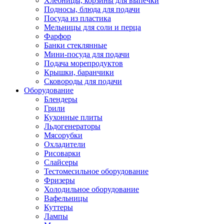
Хлебницы, корзины для выпечки
Подносы, блюда для подачи
Посуда из пластика
Мельницы для соли и перца
Фарфор
Банки стеклянные
Мини-посуда для подачи
Подача морепродуктов
Крышки, баранчики
Сковороды для подачи
Оборудование
Блендеры
Грили
Кухонные плиты
Льдогенераторы
Мясорубки
Охладители
Рисоварки
Слайсеры
Тестомесильное оборудование
Фризеры
Холодильное оборудование
Вафельницы
Куттеры
Лампы