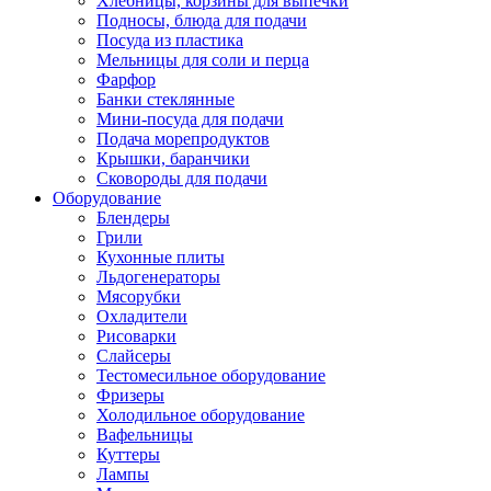
Хлебницы, корзины для выпечки
Подносы, блюда для подачи
Посуда из пластика
Мельницы для соли и перца
Фарфор
Банки стеклянные
Мини-посуда для подачи
Подача морепродуктов
Крышки, баранчики
Сковороды для подачи
Оборудование
Блендеры
Грили
Кухонные плиты
Льдогенераторы
Мясорубки
Охладители
Рисоварки
Слайсеры
Тестомесильное оборудование
Фризеры
Холодильное оборудование
Вафельницы
Куттеры
Лампы