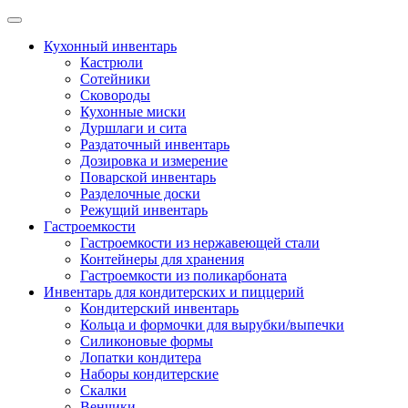
Skip
to
Кухонный инвентарь
content
Кастрюли
Сотейники
Сковороды
Кухонные миски
Дуршлаги и сита
Раздаточный инвентарь
Дозировка и измерение
Поварской инвентарь
Разделочные доски
Режущий инвентарь
Гастроемкости
Гастроемкости из нержавеющей стали
Контейнеры для хранения
Гастроемкости из поликарбоната
Инвентарь для кондитерских и пиццерий
Кондитерский инвентарь
Кольца и формочки для вырубки/выпечки
Силиконовые формы
Лопатки кондитера
Наборы кондитерские
Скалки
Венчики