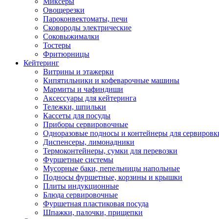
Миксеры
Овощерезки
Пароконвектоматы, печи
Сковороды электрические
Соковыжималки
Тостеры
Фритюрницы
Кейтеринг
Витрины и этажерки
Кипятильники и кофеварочные машины
Мармиты и чафиндиши
Аксессуары для кейтеринга
Тележки, шпильки
Кассеты для посуды
Приборы сервировочные
Одноразовые подносы и контейнеры для сервировк
Диспенсеры, лимонадники
Термоконтейнеры, сумки для перевозки
Фуршетные системы
Мусорные баки, пепельницы напольные
Подносы фуршетные, корзины и крышки
Плиты индукционные
Блюда сервировочные
Фуршетная пластиковая посуда
Шпажки, палочки, прищепки