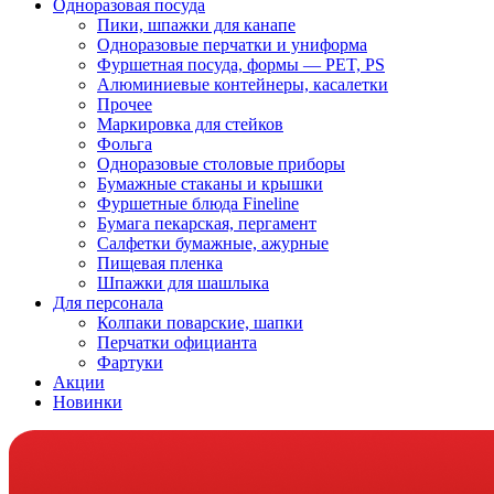
Одноразовая посуда
Пики, шпажки для канапе
Одноразовые перчатки и униформа
Фуршетная посуда, формы — PET, PS
Алюминиевые контейнеры, касалетки
Прочее
Маркировка для стейков
Фольга
Одноразовые столовые приборы
Бумажные стаканы и крышки
Фуршетные блюда Fineline
Бумага пекарская, пергамент
Салфетки бумажные, ажурные
Пищевая пленка
Шпажки для шашлыка
Для персонала
Колпаки поварские, шапки
Перчатки официанта
Фартуки
Акции
Новинки