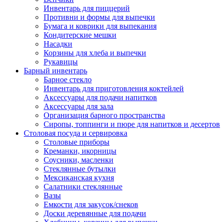
Инвентарь для пиццерий
Противни и формы для выпечки
Бумага и коврики для выпекания
Кондитерские мешки
Насадки
Корзины для хлеба и выпечки
Рукавицы
Барный инвентарь
Барное стекло
Инвентарь для приготовления коктейлей
Аксессуары для подачи напитков
Аксессуары для зала
Организация барного пространства
Сиропы, топпинги и пюре для напитков и десертов
Столовая посуда и сервировка
Столовые приборы
Креманки, икорницы
Соусники, масленки
Стеклянные бутылки
Мексиканская кухня
Салатники стеклянные
Вазы
Емкости для закусок/снеков
Доски деревянные для подачи