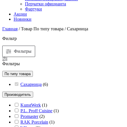
Перчатки официанта
Фартуки
Акции
Новинки
Главная
/ Товар По типу товара / Сахарница
Фильтр
Фильтры
Фильтры
По типу товара
Сахарница
(
6
)
Производитель
KunstWerk
(
1
)
P.L. Proff Cuisine
(
1
)
Promaster
(
2
)
RAK Porcelain
(
1
)