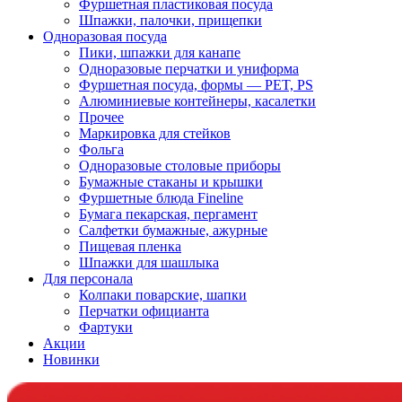
Фуршетная пластиковая посуда
Шпажки, палочки, прищепки
Одноразовая посуда
Пики, шпажки для канапе
Одноразовые перчатки и униформа
Фуршетная посуда, формы — PET, PS
Алюминиевые контейнеры, касалетки
Прочее
Маркировка для стейков
Фольга
Одноразовые столовые приборы
Бумажные стаканы и крышки
Фуршетные блюда Fineline
Бумага пекарская, пергамент
Салфетки бумажные, ажурные
Пищевая пленка
Шпажки для шашлыка
Для персонала
Колпаки поварские, шапки
Перчатки официанта
Фартуки
Акции
Новинки