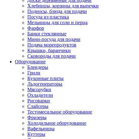
Доски деревянные для подачи
Хлебницы, корзины для выпечки
Подносы, блюда для подачи
Посуда из пластика
Мельницы для соли и перца
Фарфор
Банки стеклянные
Мини-посуда для подачи
Подача морепродуктов
Крышки, баранчики
Сковороды для подачи
Оборудование
Блендеры
Грили
Кухонные плиты
Льдогенераторы
Мясорубки
Охладители
Рисоварки
Слайсеры
Тестомесильное оборудование
Фризеры
Холодильное оборудование
Вафельницы
Куттеры