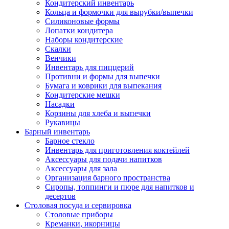
Кондитерский инвентарь
Кольца и формочки для вырубки/выпечки
Силиконовые формы
Лопатки кондитера
Наборы кондитерские
Скалки
Венчики
Инвентарь для пиццерий
Противни и формы для выпечки
Бумага и коврики для выпекания
Кондитерские мешки
Насадки
Корзины для хлеба и выпечки
Рукавицы
Барный инвентарь
Барное стекло
Инвентарь для приготовления коктейлей
Аксессуары для подачи напитков
Аксессуары для зала
Организация барного пространства
Сиропы, топпинги и пюре для напитков и
десертов
Столовая посуда и сервировка
Столовые приборы
Креманки, икорницы