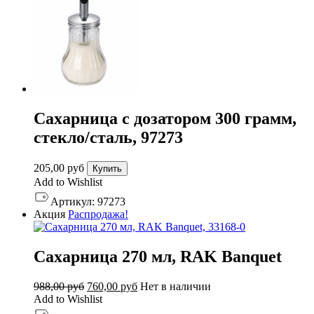
Сахарница с дозатором 300 грамм,
стекло/сталь, 97273
205,00
руб
Купить
Add to Wishlist
Артикул:
97273
Акция
Распродажа!
Сахарница 270 мл, RAK Banquet
Первоначальная
Текущая
988,00
руб
760,00
руб
Нет в наличии
цена
цена:
Add to Wishlist
составляла
760,00 руб.