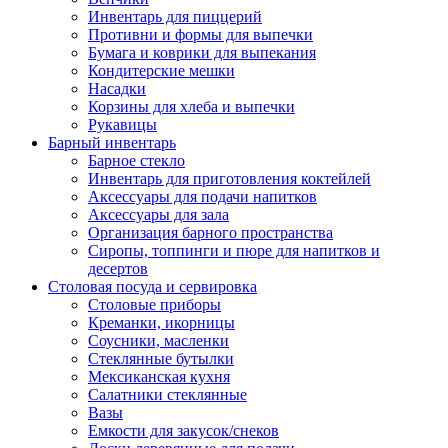
Инвентарь для пиццерий
Противни и формы для выпечки
Бумага и коврики для выпекания
Кондитерские мешки
Насадки
Корзины для хлеба и выпечки
Рукавицы
Барный инвентарь
Барное стекло
Инвентарь для приготовления коктейлей
Аксессуары для подачи напитков
Аксессуары для зала
Организация барного пространства
Сиропы, топпинги и пюре для напитков и
десертов
Столовая посуда и сервировка
Столовые приборы
Креманки, икорницы
Соусники, масленки
Стеклянные бутылки
Мексиканская кухня
Салатники стеклянные
Вазы
Емкости для закусок/снеков