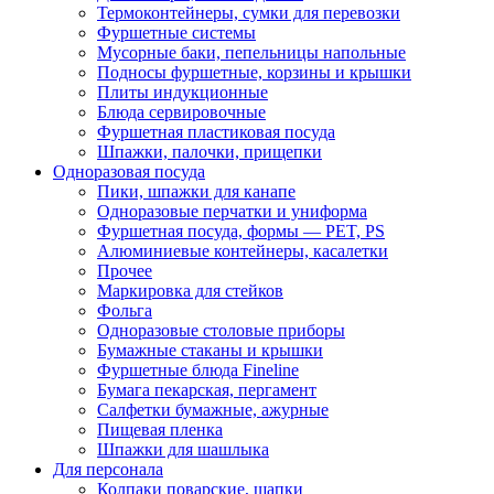
Термоконтейнеры, сумки для перевозки
Фуршетные системы
Мусорные баки, пепельницы напольные
Подносы фуршетные, корзины и крышки
Плиты индукционные
Блюда сервировочные
Фуршетная пластиковая посуда
Шпажки, палочки, прищепки
Одноразовая посуда
Пики, шпажки для канапе
Одноразовые перчатки и униформа
Фуршетная посуда, формы — PET, PS
Алюминиевые контейнеры, касалетки
Прочее
Маркировка для стейков
Фольга
Одноразовые столовые приборы
Бумажные стаканы и крышки
Фуршетные блюда Fineline
Бумага пекарская, пергамент
Салфетки бумажные, ажурные
Пищевая пленка
Шпажки для шашлыка
Для персонала
Колпаки поварские, шапки