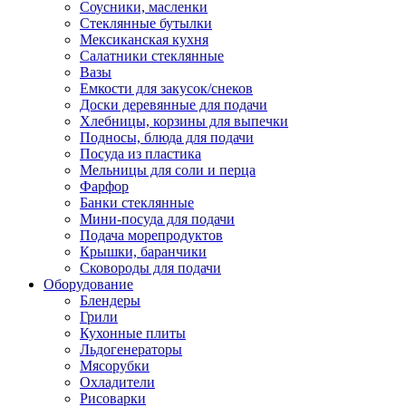
Соусники, масленки
Стеклянные бутылки
Мексиканская кухня
Салатники стеклянные
Вазы
Емкости для закусок/снеков
Доски деревянные для подачи
Хлебницы, корзины для выпечки
Подносы, блюда для подачи
Посуда из пластика
Мельницы для соли и перца
Фарфор
Банки стеклянные
Мини-посуда для подачи
Подача морепродуктов
Крышки, баранчики
Сковороды для подачи
Оборудование
Блендеры
Грили
Кухонные плиты
Льдогенераторы
Мясорубки
Охладители
Рисоварки