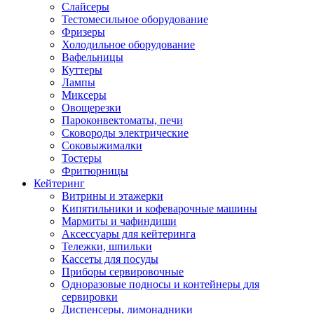
Слайсеры
Тестомесильное оборудование
Фризеры
Холодильное оборудование
Вафельницы
Куттеры
Лампы
Миксеры
Овощерезки
Пароконвектоматы, печи
Сковороды электрические
Соковыжималки
Тостеры
Фритюрницы
Кейтеринг
Витрины и этажерки
Кипятильники и кофеварочные машины
Мармиты и чафиндиши
Аксессуары для кейтеринга
Тележки, шпильки
Кассеты для посуды
Приборы сервировочные
Одноразовые подносы и контейнеры для
сервировки
Диспенсеры, лимонадники