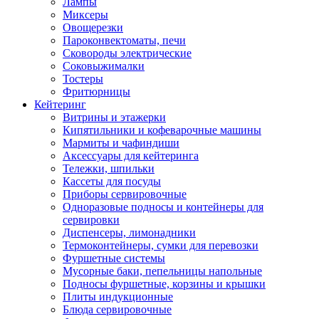
Лампы
Миксеры
Овощерезки
Пароконвектоматы, печи
Сковороды электрические
Соковыжималки
Тостеры
Фритюрницы
Кейтеринг
Витрины и этажерки
Кипятильники и кофеварочные машины
Мармиты и чафиндиши
Аксессуары для кейтеринга
Тележки, шпильки
Кассеты для посуды
Приборы сервировочные
Одноразовые подносы и контейнеры для
сервировки
Диспенсеры, лимонадники
Термоконтейнеры, сумки для перевозки
Фуршетные системы
Мусорные баки, пепельницы напольные
Подносы фуршетные, корзины и крышки
Плиты индукционные
Блюда сервировочные