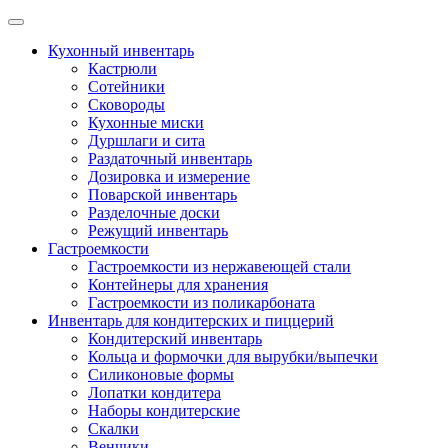
Skip
to
Кухонный инвентарь
content
Кастрюли
Сотейники
Сковороды
Кухонные миски
Дуршлаги и сита
Раздаточный инвентарь
Дозировка и измерение
Поварской инвентарь
Разделочные доски
Режущий инвентарь
Гастроемкости
Гастроемкости из нержавеющей стали
Контейнеры для хранения
Гастроемкости из поликарбоната
Инвентарь для кондитерских и пиццерий
Кондитерский инвентарь
Кольца и формочки для вырубки/выпечки
Силиконовые формы
Лопатки кондитера
Наборы кондитерские
Скалки
Венчики