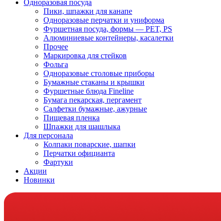
Одноразовая посуда
Пики, шпажки для канапе
Одноразовые перчатки и униформа
Фуршетная посуда, формы — PET, PS
Алюминиевые контейнеры, касалетки
Прочее
Маркировка для стейков
Фольга
Одноразовые столовые приборы
Бумажные стаканы и крышки
Фуршетные блюда Fineline
Бумага пекарская, пергамент
Салфетки бумажные, ажурные
Пищевая пленка
Шпажки для шашлыка
Для персонала
Колпаки поварские, шапки
Перчатки официанта
Фартуки
Акции
Новинки