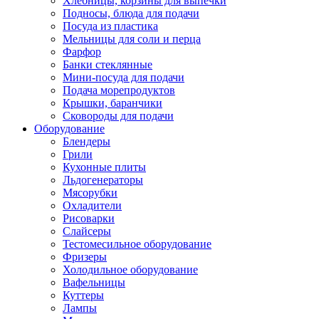
Хлебницы, корзины для выпечки
Подносы, блюда для подачи
Посуда из пластика
Мельницы для соли и перца
Фарфор
Банки стеклянные
Мини-посуда для подачи
Подача морепродуктов
Крышки, баранчики
Сковороды для подачи
Оборудование
Блендеры
Грили
Кухонные плиты
Льдогенераторы
Мясорубки
Охладители
Рисоварки
Слайсеры
Тестомесильное оборудование
Фризеры
Холодильное оборудование
Вафельницы
Куттеры
Лампы