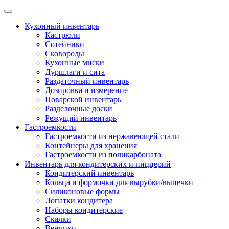
Skip
to
Кухонный инвентарь
content
Кастрюли
Сотейники
Сковороды
Кухонные миски
Дуршлаги и сита
Раздаточный инвентарь
Дозировка и измерение
Поварской инвентарь
Разделочные доски
Режущий инвентарь
Гастроемкости
Гастроемкости из нержавеющей стали
Контейнеры для хранения
Гастроемкости из поликарбоната
Инвентарь для кондитерских и пиццерий
Кондитерский инвентарь
Кольца и формочки для вырубки/выпечки
Силиконовые формы
Лопатки кондитера
Наборы кондитерские
Скалки
Венчики