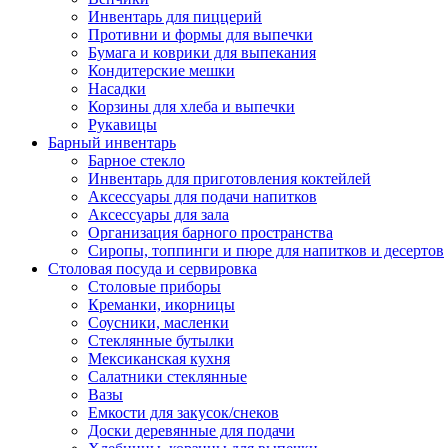
Инвентарь для пиццерий
Противни и формы для выпечки
Бумага и коврики для выпекания
Кондитерские мешки
Насадки
Корзины для хлеба и выпечки
Рукавицы
Барный инвентарь
Барное стекло
Инвентарь для приготовления коктейлей
Аксессуары для подачи напитков
Аксессуары для зала
Организация барного пространства
Сиропы, топпинги и пюре для напитков и десертов
Столовая посуда и сервировка
Столовые приборы
Креманки, икорницы
Соусники, масленки
Стеклянные бутылки
Мексиканская кухня
Салатники стеклянные
Вазы
Емкости для закусок/снеков
Доски деревянные для подачи