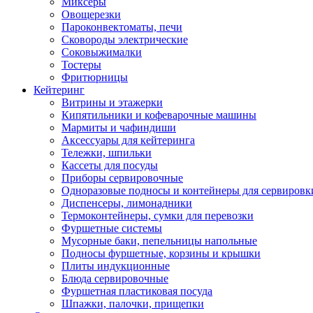
Миксеры
Овощерезки
Пароконвектоматы, печи
Сковороды электрические
Соковыжималки
Тостеры
Фритюрницы
Кейтеринг
Витрины и этажерки
Кипятильники и кофеварочные машины
Мармиты и чафиндиши
Аксессуары для кейтеринга
Тележки, шпильки
Кассеты для посуды
Приборы сервировочные
Одноразовые подносы и контейнеры для сервировк
Диспенсеры, лимонадники
Термоконтейнеры, сумки для перевозки
Фуршетные системы
Мусорные баки, пепельницы напольные
Подносы фуршетные, корзины и крышки
Плиты индукционные
Блюда сервировочные
Фуршетная пластиковая посуда
Шпажки, палочки, прищепки