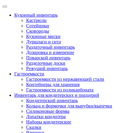
Skip
to
Кухонный инвентарь
content
Кастрюли
Сотейники
Сковороды
Кухонные миски
Дуршлаги и сита
Раздаточный инвентарь
Дозировка и измерение
Поварской инвентарь
Разделочные доски
Режущий инвентарь
Гастроемкости
Гастроемкости из нержавеющей стали
Контейнеры для хранения
Гастроемкости из поликарбоната
Инвентарь для кондитерских и пиццерий
Кондитерский инвентарь
Кольца и формочки для вырубки/выпечки
Силиконовые формы
Лопатки кондитера
Наборы кондитерские
Скалки
Венчики