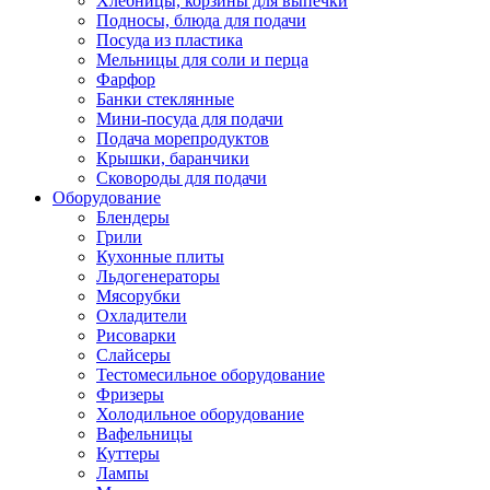
Хлебницы, корзины для выпечки
Подносы, блюда для подачи
Посуда из пластика
Мельницы для соли и перца
Фарфор
Банки стеклянные
Мини-посуда для подачи
Подача морепродуктов
Крышки, баранчики
Сковороды для подачи
Оборудование
Блендеры
Грили
Кухонные плиты
Льдогенераторы
Мясорубки
Охладители
Рисоварки
Слайсеры
Тестомесильное оборудование
Фризеры
Холодильное оборудование
Вафельницы
Куттеры
Лампы