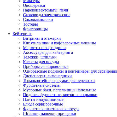
Миксеры
Овощерезки
Пароконвектоматы, печи
Сковороды электрические
Соковыжималки
Тостеры
Фритюрницы
Кейтеринг
Витрины и этажерки
Кипятильники и кофеварочные машины
Мармиты и чафиндиши
Аксессуары для кейтеринга
Тележки, шпильки
Кассеты для посуды
Приборы сервировочные
Одноразовые подносы и контейнеры для сервировк
Диспенсеры, лимонадники
Термоконтейнеры, сумки для перевозки
Фуршетные системы
Мусорные баки, пепельницы напольные
Подносы фуршетные, корзины и крышки
Плиты индукционные
Блюда сервировочные
Фуршетная пластиковая посуда
Шпажки, палочки, прищепки