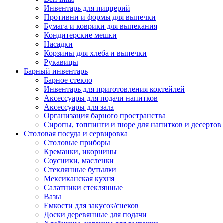
Инвентарь для пиццерий
Противни и формы для выпечки
Бумага и коврики для выпекания
Кондитерские мешки
Насадки
Корзины для хлеба и выпечки
Рукавицы
Барный инвентарь
Барное стекло
Инвентарь для приготовления коктейлей
Аксессуары для подачи напитков
Аксессуары для зала
Организация барного пространства
Сиропы, топпинги и пюре для напитков и десертов
Столовая посуда и сервировка
Столовые приборы
Креманки, икорницы
Соусники, масленки
Стеклянные бутылки
Мексиканская кухня
Салатники стеклянные
Вазы
Емкости для закусок/снеков
Доски деревянные для подачи