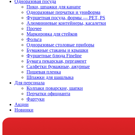
Одноразовая посуда
Пики, шпажки для канапе
Одноразовые перчатки и униформа
Фуршетная посуда, формы — PET, PS
Алюминиевые контейнеры, касалетки
Прочее
Маркировка для стейков
Фольга
Одноразовые столовые приборы
Бумажные стаканы и крышки
Фуршетные блюда Fineline
Бумага пекарская, пергамент
Салфетки бумажные, ажурные
Пищевая пленка
Шпажки для шашлыка
Для персонала
Колпаки поварские, шапки
Перчатки официанта
Фартуки
Акции
Новинки