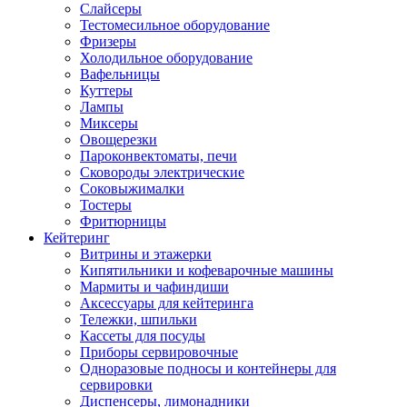
Слайсеры
Тестомесильное оборудование
Фризеры
Холодильное оборудование
Вафельницы
Куттеры
Лампы
Миксеры
Овощерезки
Пароконвектоматы, печи
Сковороды электрические
Соковыжималки
Тостеры
Фритюрницы
Кейтеринг
Витрины и этажерки
Кипятильники и кофеварочные машины
Мармиты и чафиндиши
Аксессуары для кейтеринга
Тележки, шпильки
Кассеты для посуды
Приборы сервировочные
Одноразовые подносы и контейнеры для
сервировки
Диспенсеры, лимонадники