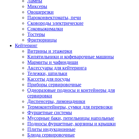
Лампы
Миксеры
Овощерезки
Пароконвектоматы, печи
Сковороды электрические
Соковыжималки
Тостеры
Фритюрницы
Кейтеринг
Витрины и этажерки
Кипятильники и кофеварочные машины
Мармиты и чафиндиши
Аксессуары для кейтеринга
Тележки, шпильки
Кассеты для посуды
Приборы сервировочные
Одноразовые подносы и контейнеры для
сервировки
Диспенсеры, лимонадники
Термоконтейнеры, сумки для перевозки
Фуршетные системы
Мусорные баки, пепельницы напольные
Подносы фуршетные, корзины и крышки
Плиты индукционные
Блюда сервировочные