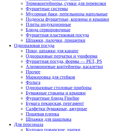
Термоконтейнеры, сумки для перевозки
Фуршетные системы
Мусорные баки, пепельницы напольные
Подносы фуршетные, корзины и крышки
Плиты индукционные
Блюда сервировочные
Фуршетная пластиковая посуда
Шпажки, палочки, прищепки
Одноразовая посуда
Пики, шпажки для канапе
Одноразовые перчатки и униформа
Фуршетная посуда, формы — PET, PS
Алюминиевые контейнеры, касалетки
Прочее
Маркировка для стейков
Фольга
Одноразовые столовые приборы
Бумажные стаканы и крышки
Фуршетные блюда Fineline
Бумага пекарская, пергамент
Салфетки бумажные, ажурные
Пищевая пленка
Шпажки для шашлыка
Для персонала
Колпаки поварские, шапки