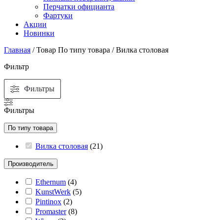
Перчатки официанта
Фартуки
Акции
Новинки
Главная
/ Товар По типу товара / Вилка столовая
Фильтр
Фильтры
Фильтры
По типу товара
Вилка столовая
(
21
)
Производитель
Ethernum
(
4
)
KunstWerk
(
5
)
Pintinox
(
2
)
Promaster
(
8
)