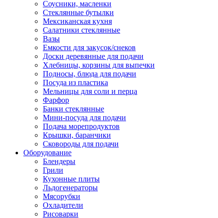
Соусники, масленки
Стеклянные бутылки
Мексиканская кухня
Салатники стеклянные
Вазы
Емкости для закусок/снеков
Доски деревянные для подачи
Хлебницы, корзины для выпечки
Подносы, блюда для подачи
Посуда из пластика
Мельницы для соли и перца
Фарфор
Банки стеклянные
Мини-посуда для подачи
Подача морепродуктов
Крышки, баранчики
Сковороды для подачи
Оборудование
Блендеры
Грили
Кухонные плиты
Льдогенераторы
Мясорубки
Охладители
Рисоварки