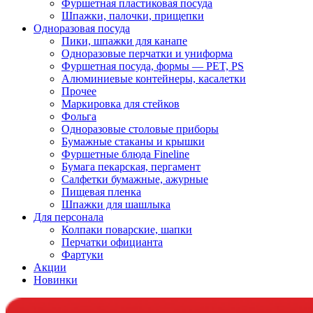
Фуршетная пластиковая посуда
Шпажки, палочки, прищепки
Одноразовая посуда
Пики, шпажки для канапе
Одноразовые перчатки и униформа
Фуршетная посуда, формы — PET, PS
Алюминиевые контейнеры, касалетки
Прочее
Маркировка для стейков
Фольга
Одноразовые столовые приборы
Бумажные стаканы и крышки
Фуршетные блюда Fineline
Бумага пекарская, пергамент
Салфетки бумажные, ажурные
Пищевая пленка
Шпажки для шашлыка
Для персонала
Колпаки поварские, шапки
Перчатки официанта
Фартуки
Акции
Новинки