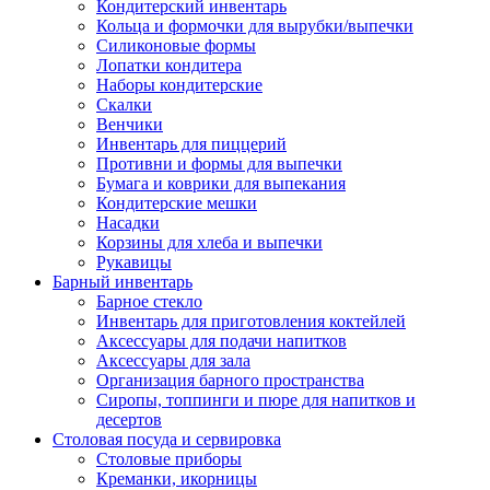
Кондитерский инвентарь
Кольца и формочки для вырубки/выпечки
Силиконовые формы
Лопатки кондитера
Наборы кондитерские
Скалки
Венчики
Инвентарь для пиццерий
Противни и формы для выпечки
Бумага и коврики для выпекания
Кондитерские мешки
Насадки
Корзины для хлеба и выпечки
Рукавицы
Барный инвентарь
Барное стекло
Инвентарь для приготовления коктейлей
Аксессуары для подачи напитков
Аксессуары для зала
Организация барного пространства
Сиропы, топпинги и пюре для напитков и
десертов
Столовая посуда и сервировка
Столовые приборы
Креманки, икорницы