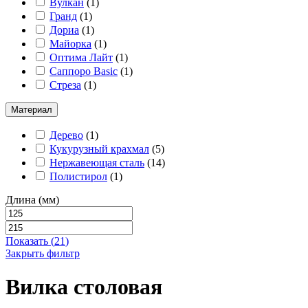
Вулкан
(
1
)
Гранд
(
1
)
Дориа
(
1
)
Майорка
(
1
)
Оптима Лайт
(
1
)
Саппоро Basic
(
1
)
Стреза
(
1
)
Материал
Дерево
(
1
)
Кукурузный крахмал
(
5
)
Нержавеющая сталь
(
14
)
Полистирол
(
1
)
Длина (мм)
Показать
(
21
)
Закрыть фильтр
Вилка столовая