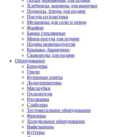
Доски деревянные для подачи
Хлебницы, корзины для выпечки
Подносы, блюда для подачи
Посуда из пластика
Мельницы для соли и перца
Фарфор
Банки стеклянные
Мини-посуда для подачи
Подача морепродуктов
Крышки, баранчики
Сковороды для подачи
Оборудование
Блендеры
Грили
Кухонные плиты
Льдогенераторы
Мясорубки
Охладители
Рисоварки
Слайсеры
Тестомесильное оборудование
Фризеры
Холодильное оборудование
Вафельницы
Куттеры