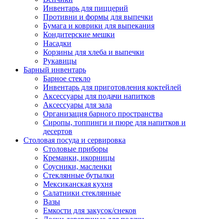
Инвентарь для пиццерий
Противни и формы для выпечки
Бумага и коврики для выпекания
Кондитерские мешки
Насадки
Корзины для хлеба и выпечки
Рукавицы
Барный инвентарь
Барное стекло
Инвентарь для приготовления коктейлей
Аксессуары для подачи напитков
Аксессуары для зала
Организация барного пространства
Сиропы, топпинги и пюре для напитков и
десертов
Столовая посуда и сервировка
Столовые приборы
Креманки, икорницы
Соусники, масленки
Стеклянные бутылки
Мексиканская кухня
Салатники стеклянные
Вазы
Емкости для закусок/снеков