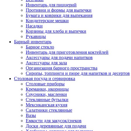
Инвентарь для пиццерий
Противни и формы для выпечки
Бумага и коврики для выпекания
Кондитерские мешки
Насадки
Корзины для хлеба и выпечки
Рукавицы
Барный инвентарь
Барное стекло
Инвентарь для приготовления коктейлей
Аксессуары для подачи напитков
Аксессуары для зала
Организация барного пространства
Сиропы, топпинги и пюре для напитков и десертов
Столовая посуда и сервировка
Столовые приборы
Креманки, икорницы
Соусники, масленки
Стеклянные бутылки
Мексиканская кухня
Салатники стеклянные
Вазы
Емкости для закусок/снеков
Доски деревянные для подачи