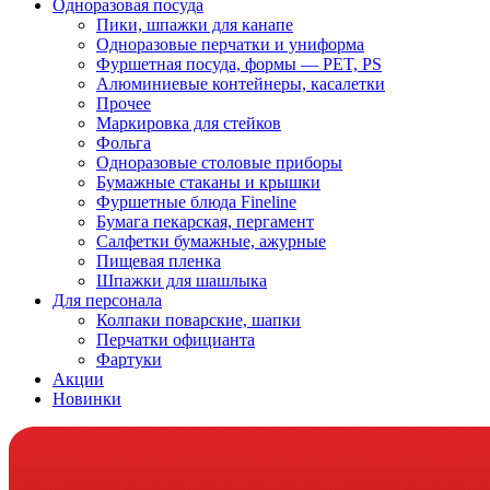
Одноразовая посуда
Пики, шпажки для канапе
Одноразовые перчатки и униформа
Фуршетная посуда, формы — PET, PS
Алюминиевые контейнеры, касалетки
Прочее
Маркировка для стейков
Фольга
Одноразовые столовые приборы
Бумажные стаканы и крышки
Фуршетные блюда Fineline
Бумага пекарская, пергамент
Салфетки бумажные, ажурные
Пищевая пленка
Шпажки для шашлыка
Для персонала
Колпаки поварские, шапки
Перчатки официанта
Фартуки
Акции
Новинки