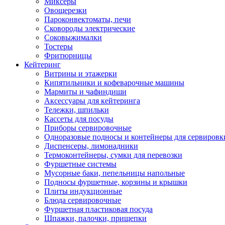
Миксеры
Овощерезки
Пароконвектоматы, печи
Сковороды электрические
Соковыжималки
Тостеры
Фритюрницы
Кейтеринг
Витрины и этажерки
Кипятильники и кофеварочные машины
Мармиты и чафиндиши
Аксессуары для кейтеринга
Тележки, шпильки
Кассеты для посуды
Приборы сервировочные
Одноразовые подносы и контейнеры для сервировк
Диспенсеры, лимонадники
Термоконтейнеры, сумки для перевозки
Фуршетные системы
Мусорные баки, пепельницы напольные
Подносы фуршетные, корзины и крышки
Плиты индукционные
Блюда сервировочные
Фуршетная пластиковая посуда
Шпажки, палочки, прищепки