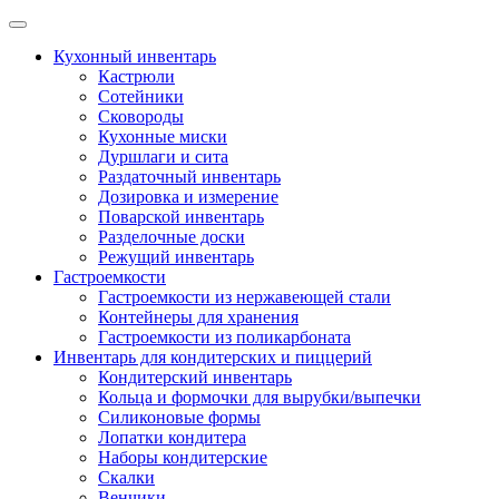
Skip
to
Кухонный инвентарь
content
Кастрюли
Сотейники
Сковороды
Кухонные миски
Дуршлаги и сита
Раздаточный инвентарь
Дозировка и измерение
Поварской инвентарь
Разделочные доски
Режущий инвентарь
Гастроемкости
Гастроемкости из нержавеющей стали
Контейнеры для хранения
Гастроемкости из поликарбоната
Инвентарь для кондитерских и пиццерий
Кондитерский инвентарь
Кольца и формочки для вырубки/выпечки
Силиконовые формы
Лопатки кондитера
Наборы кондитерские
Скалки
Венчики