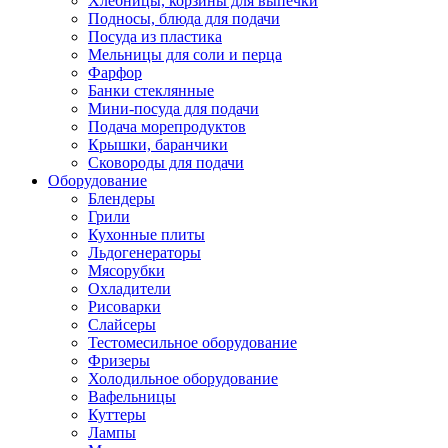
Хлебницы, корзины для выпечки
Подносы, блюда для подачи
Посуда из пластика
Мельницы для соли и перца
Фарфор
Банки стеклянные
Мини-посуда для подачи
Подача морепродуктов
Крышки, баранчики
Сковороды для подачи
Оборудование
Блендеры
Грили
Кухонные плиты
Льдогенераторы
Мясорубки
Охладители
Рисоварки
Слайсеры
Тестомесильное оборудование
Фризеры
Холодильное оборудование
Вафельницы
Куттеры
Лампы