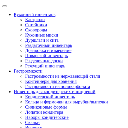
Skip
to
Кухонный инвентарь
content
Кастрюли
Сотейники
Сковороды
Кухонные миски
Дуршлаги и сита
Раздаточный инвентарь
Дозировка и измерение
Поварской инвентарь
Разделочные доски
Режущий инвентарь
Гастроемкости
Гастроемкости из нержавеющей стали
Контейнеры для хранения
Гастроемкости из поликарбоната
Инвентарь для кондитерских и пиццерий
Кондитерский инвентарь
Кольца и формочки для вырубки/выпечки
Силиконовые формы
Лопатки кондитера
Наборы кондитерские
Скалки
Венчики