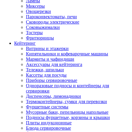
Лампы
Миксеры
Овощерезки
Пароконвектоматы, печи
Сковороды электрические
Соковыжималки
Тостеры
Фритюрницы
Кейтеринг
Витрины и этажерки
Кипятильники и кофеварочные машины
Мармиты и чафиндиши
Аксессуары для кейтеринга
Тележки, шпильки
Кассеты для посуды
Приборы сервировочные
Одноразовые подносы и контейнеры для
сервировки
Диспенсеры, лимонадники
Термоконтейнеры, сумки для перевозки
Фуршетные системы
Мусорные баки, пепельницы напольные
Подносы фуршетные, корзины и крышки
Плиты индукционные
Блюда сервировочные