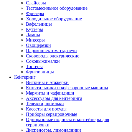
Слайсеры
Тестомесильное оборудование
Фризеры
Холодильное оборудование
Вафельницы
Куттеры
Лампы
Миксеры
Овощерезки
Пароконвектоматы, печи
Сковороды электрические
Соковыжималки
Тостеры
Фритюрницы
Кейтеринг
Витрины и этажерки
Кипятильники и кофеварочные машины
Мармиты и чафиндиши
Аксессуары для кейтеринга
Тележки, шпильки
Кассеты для посуды
Приборы сервировочные
Одноразовые подносы и контейнеры для
сервировки
Диспенсеры, лимонадники