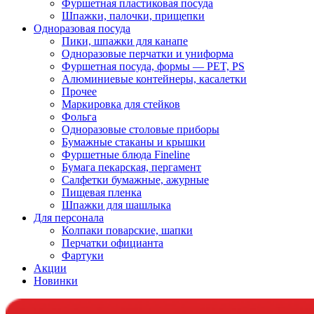
Фуршетная пластиковая посуда
Шпажки, палочки, прищепки
Одноразовая посуда
Пики, шпажки для канапе
Одноразовые перчатки и униформа
Фуршетная посуда, формы — PET, PS
Алюминиевые контейнеры, касалетки
Прочее
Маркировка для стейков
Фольга
Одноразовые столовые приборы
Бумажные стаканы и крышки
Фуршетные блюда Fineline
Бумага пекарская, пергамент
Салфетки бумажные, ажурные
Пищевая пленка
Шпажки для шашлыка
Для персонала
Колпаки поварские, шапки
Перчатки официанта
Фартуки
Акции
Новинки