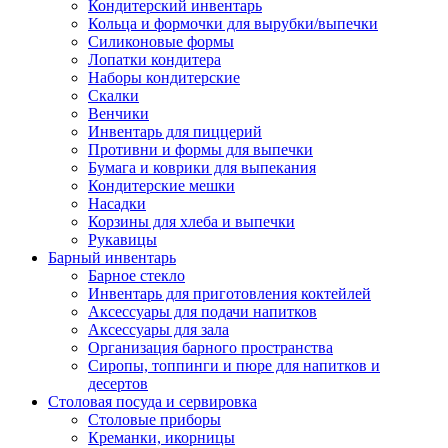
Кондитерский инвентарь
Кольца и формочки для вырубки/выпечки
Силиконовые формы
Лопатки кондитера
Наборы кондитерские
Скалки
Венчики
Инвентарь для пиццерий
Противни и формы для выпечки
Бумага и коврики для выпекания
Кондитерские мешки
Насадки
Корзины для хлеба и выпечки
Рукавицы
Барный инвентарь
Барное стекло
Инвентарь для приготовления коктейлей
Аксессуары для подачи напитков
Аксессуары для зала
Организация барного пространства
Сиропы, топпинги и пюре для напитков и
десертов
Столовая посуда и сервировка
Столовые приборы
Креманки, икорницы