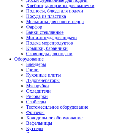
Доски деревянные для подачи
Хлебницы, корзины для выпечки
Подносы, блюда для подачи
Посуда из пластика
Мельницы для соли и перца
Фарфор
Банки стеклянные
Мини-посуда для подачи
Подача морепродуктов
Крышки, баранчики
Сковороды для подачи
Оборудование
Блендеры
Грили
Кухонные плиты
Льдогенераторы
Мясорубки
Охладители
Рисоварки
Слайсеры
Тестомесильное оборудование
Фризеры
Холодильное оборудование
Вафельницы
Куттеры