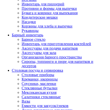
Инвентарь для пиццерий
Противни и формы для выпечки
Бумага и коврики для выпекания
Кондитерские мешки
Насадки
Корзины для хлеба и выпечки
Рукавицы
Барный инвентарь
Барное стекло
Инвентарь для приготовления коктейлей
Аксессуары для подачи напитков
Аксессуары для зала
Организация барного пространства
Сиропы, топпинги и пюре для напитков и
десертов
Столовая посуда и сервировка
Столовые приборы
Креманки, икорницы
Соусники, масленки
Стеклянные бутылки
Мексиканская кухня
Салатники стеклянные
Вазы
Емкости для закусок/снеков