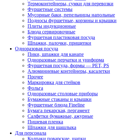
Термоконтейнеры, сумки для перевозки
Фуршетные системы
Мусорные баки, пепельницы напольные
Подносы фуршетные, корзины и крышки
Плиты индукционные
Блюда сервировочные
Фуршетная пластиковая посуда
Шпажки, палочки, прищепки
Одноразовая посуда
Пики, шпажки для канапе
Одноразовые перчатки и униформа
Фуршетная посуда, формы — PET, PS
Алюминиевые контейнеры, касалетки
Прочее
Маркировка для стейков
Фольга
Одноразовые столовые приборы
Бумажные стаканы и крышки
Фуршетные блюда Fineline
Бумага пекарская, пергамент
Салфетки бумажные, ажурные
Пищевая пленка
Шпажки для шашлыка
Для персонала
Колпаки поварские, шапки