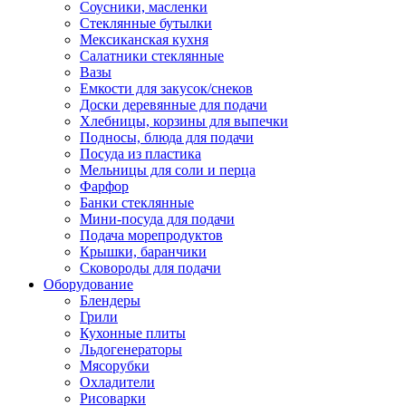
Соусники, масленки
Стеклянные бутылки
Мексиканская кухня
Салатники стеклянные
Вазы
Емкости для закусок/снеков
Доски деревянные для подачи
Хлебницы, корзины для выпечки
Подносы, блюда для подачи
Посуда из пластика
Мельницы для соли и перца
Фарфор
Банки стеклянные
Мини-посуда для подачи
Подача морепродуктов
Крышки, баранчики
Сковороды для подачи
Оборудование
Блендеры
Грили
Кухонные плиты
Льдогенераторы
Мясорубки
Охладители
Рисоварки