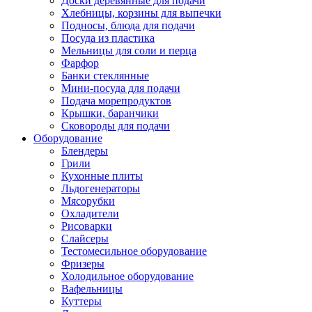
Доски деревянные для подачи
Хлебницы, корзины для выпечки
Подносы, блюда для подачи
Посуда из пластика
Мельницы для соли и перца
Фарфор
Банки стеклянные
Мини-посуда для подачи
Подача морепродуктов
Крышки, баранчики
Сковороды для подачи
Оборудование
Блендеры
Грили
Кухонные плиты
Льдогенераторы
Мясорубки
Охладители
Рисоварки
Слайсеры
Тестомесильное оборудование
Фризеры
Холодильное оборудование
Вафельницы
Куттеры