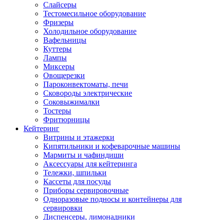
Слайсеры
Тестомесильное оборудование
Фризеры
Холодильное оборудование
Вафельницы
Куттеры
Лампы
Миксеры
Овощерезки
Пароконвектоматы, печи
Сковороды электрические
Соковыжималки
Тостеры
Фритюрницы
Кейтеринг
Витрины и этажерки
Кипятильники и кофеварочные машины
Мармиты и чафиндиши
Аксессуары для кейтеринга
Тележки, шпильки
Кассеты для посуды
Приборы сервировочные
Одноразовые подносы и контейнеры для
сервировки
Диспенсеры, лимонадники