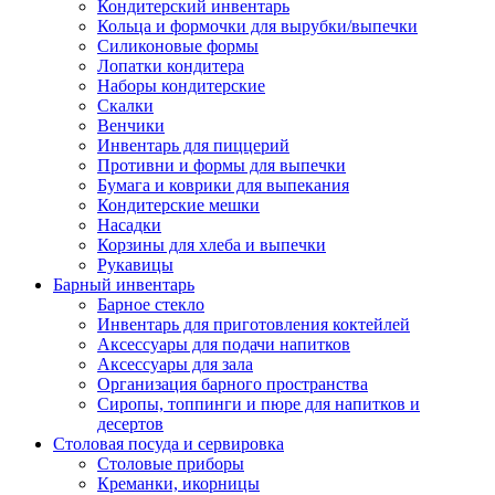
Кондитерский инвентарь
Кольца и формочки для вырубки/выпечки
Силиконовые формы
Лопатки кондитера
Наборы кондитерские
Скалки
Венчики
Инвентарь для пиццерий
Противни и формы для выпечки
Бумага и коврики для выпекания
Кондитерские мешки
Насадки
Корзины для хлеба и выпечки
Рукавицы
Барный инвентарь
Барное стекло
Инвентарь для приготовления коктейлей
Аксессуары для подачи напитков
Аксессуары для зала
Организация барного пространства
Сиропы, топпинги и пюре для напитков и
десертов
Столовая посуда и сервировка
Столовые приборы
Креманки, икорницы