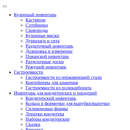
Skip
to
Кухонный инвентарь
content
Кастрюли
Сотейники
Сковороды
Кухонные миски
Дуршлаги и сита
Раздаточный инвентарь
Дозировка и измерение
Поварской инвентарь
Разделочные доски
Режущий инвентарь
Гастроемкости
Гастроемкости из нержавеющей стали
Контейнеры для хранения
Гастроемкости из поликарбоната
Инвентарь для кондитерских и пиццерий
Кондитерский инвентарь
Кольца и формочки для вырубки/выпечки
Силиконовые формы
Лопатки кондитера
Наборы кондитерские
Скалки
Венчики