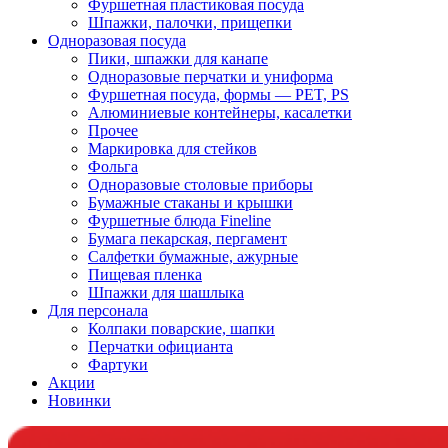
Фуршетная пластиковая посуда
Шпажки, палочки, прищепки
Одноразовая посуда
Пики, шпажки для канапе
Одноразовые перчатки и униформа
Фуршетная посуда, формы — PET, PS
Алюминиевые контейнеры, касалетки
Прочее
Маркировка для стейков
Фольга
Одноразовые столовые приборы
Бумажные стаканы и крышки
Фуршетные блюда Fineline
Бумага пекарская, пергамент
Салфетки бумажные, ажурные
Пищевая пленка
Шпажки для шашлыка
Для персонала
Колпаки поварские, шапки
Перчатки официанта
Фартуки
Акции
Новинки