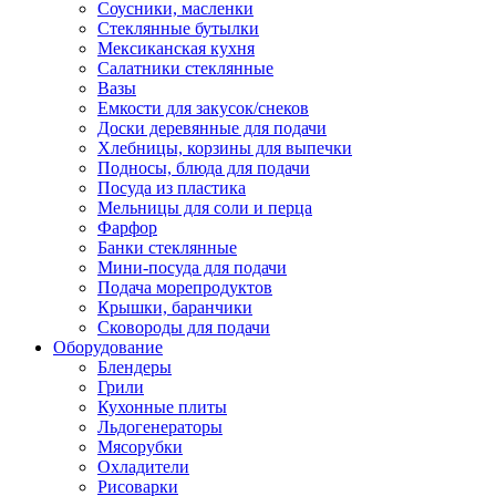
Соусники, масленки
Стеклянные бутылки
Мексиканская кухня
Салатники стеклянные
Вазы
Емкости для закусок/снеков
Доски деревянные для подачи
Хлебницы, корзины для выпечки
Подносы, блюда для подачи
Посуда из пластика
Мельницы для соли и перца
Фарфор
Банки стеклянные
Мини-посуда для подачи
Подача морепродуктов
Крышки, баранчики
Сковороды для подачи
Оборудование
Блендеры
Грили
Кухонные плиты
Льдогенераторы
Мясорубки
Охладители
Рисоварки