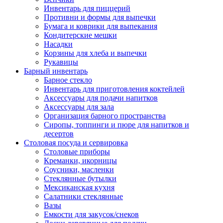
Инвентарь для пиццерий
Противни и формы для выпечки
Бумага и коврики для выпекания
Кондитерские мешки
Насадки
Корзины для хлеба и выпечки
Рукавицы
Барный инвентарь
Барное стекло
Инвентарь для приготовления коктейлей
Аксессуары для подачи напитков
Аксессуары для зала
Организация барного пространства
Сиропы, топпинги и пюре для напитков и
десертов
Столовая посуда и сервировка
Столовые приборы
Креманки, икорницы
Соусники, масленки
Стеклянные бутылки
Мексиканская кухня
Салатники стеклянные
Вазы
Емкости для закусок/снеков