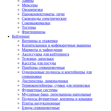
Лампы
Миксеры
Овощерезки
Пароконвектоматы, печи
Сковороды электрические
Соковыжималки
Тостеры
Фритюрницы
Кейтеринг
Витрины и этажерки
Кипятильники и кофеварочные машины
Мармиты и чафиндиши
Аксессуары для кейтеринга
Тележки, шпильки
Кассеты для посуды
Приборы сервировочные
Одноразовые подносы и контейнеры для
сервировки
Диспенсеры, лимонадники
Термоконтейнеры, сумки для перевозки
Фуршетные системы
Мусорные баки, пепельницы напольные
Подносы фуршетные, корзины и крышки
Плиты индукционные
Блюда сервировочные