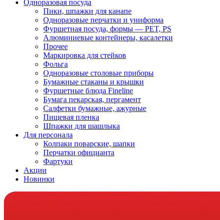
Одноразовая посуда
Пики, шпажки для канапе
Одноразовые перчатки и униформа
Фуршетная посуда, формы — PET, PS
Алюминиевые контейнеры, касалетки
Прочее
Маркировка для стейков
Фольга
Одноразовые столовые приборы
Бумажные стаканы и крышки
Фуршетные блюда Fineline
Бумага пекарская, пергамент
Салфетки бумажные, ажурные
Пищевая пленка
Шпажки для шашлыка
Для персонала
Колпаки поварские, шапки
Перчатки официанта
Фартуки
Акции
Новинки