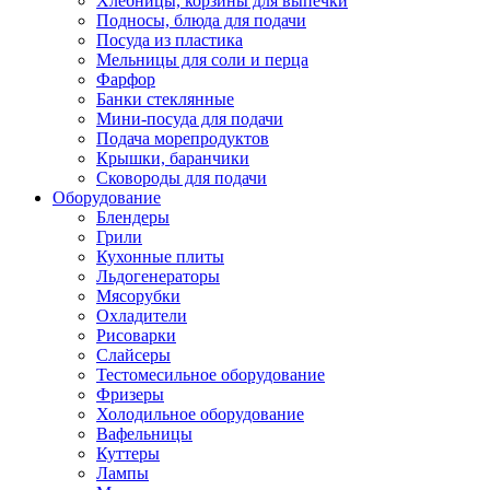
Хлебницы, корзины для выпечки
Подносы, блюда для подачи
Посуда из пластика
Мельницы для соли и перца
Фарфор
Банки стеклянные
Мини-посуда для подачи
Подача морепродуктов
Крышки, баранчики
Сковороды для подачи
Оборудование
Блендеры
Грили
Кухонные плиты
Льдогенераторы
Мясорубки
Охладители
Рисоварки
Слайсеры
Тестомесильное оборудование
Фризеры
Холодильное оборудование
Вафельницы
Куттеры
Лампы