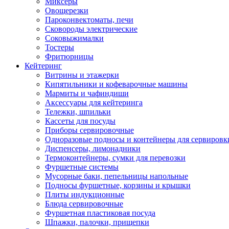
Миксеры
Овощерезки
Пароконвектоматы, печи
Сковороды электрические
Соковыжималки
Тостеры
Фритюрницы
Кейтеринг
Витрины и этажерки
Кипятильники и кофеварочные машины
Мармиты и чафиндиши
Аксессуары для кейтеринга
Тележки, шпильки
Кассеты для посуды
Приборы сервировочные
Одноразовые подносы и контейнеры для сервировк
Диспенсеры, лимонадники
Термоконтейнеры, сумки для перевозки
Фуршетные системы
Мусорные баки, пепельницы напольные
Подносы фуршетные, корзины и крышки
Плиты индукционные
Блюда сервировочные
Фуршетная пластиковая посуда
Шпажки, палочки, прищепки