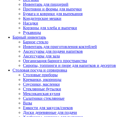
Инвентарь для пиццерий
Противни и формы для выпечки
Бумага и коврики для выпекания
Кондитерские мешки
Насадки
Корзины для хлеба и выпечки
Рукавицы
Барный инвентарь
Барное стекло
Инвентарь для приготовления коктейлей
Аксессуары для подачи напитков
Аксессуары для зала
Организация барного пространства
Сиропы, топпинги и пюре для напитков и десертов
Столовая посуда и сервировка
Столовые приборы
Креманки, икорницы
Соусники, масленки
Стеклянные бутылки
Мексиканская кухня
Салатники стеклянные
Вазы
Емкости для закусок/снеков
Доски деревянные для подачи