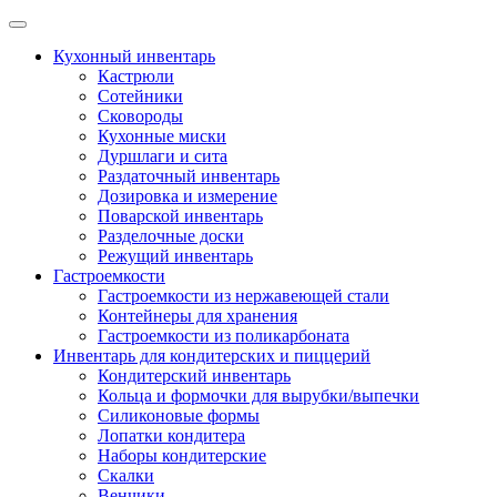
Skip
to
Кухонный инвентарь
content
Кастрюли
Сотейники
Сковороды
Кухонные миски
Дуршлаги и сита
Раздаточный инвентарь
Дозировка и измерение
Поварской инвентарь
Разделочные доски
Режущий инвентарь
Гастроемкости
Гастроемкости из нержавеющей стали
Контейнеры для хранения
Гастроемкости из поликарбоната
Инвентарь для кондитерских и пиццерий
Кондитерский инвентарь
Кольца и формочки для вырубки/выпечки
Силиконовые формы
Лопатки кондитера
Наборы кондитерские
Скалки
Венчики