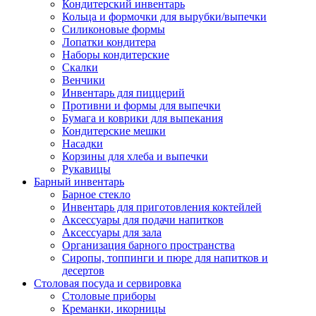
Кондитерский инвентарь
Кольца и формочки для вырубки/выпечки
Силиконовые формы
Лопатки кондитера
Наборы кондитерские
Скалки
Венчики
Инвентарь для пиццерий
Противни и формы для выпечки
Бумага и коврики для выпекания
Кондитерские мешки
Насадки
Корзины для хлеба и выпечки
Рукавицы
Барный инвентарь
Барное стекло
Инвентарь для приготовления коктейлей
Аксессуары для подачи напитков
Аксессуары для зала
Организация барного пространства
Сиропы, топпинги и пюре для напитков и
десертов
Столовая посуда и сервировка
Столовые приборы
Креманки, икорницы