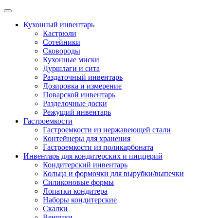
Skip
to
Кухонный инвентарь
content
Кастрюли
Сотейники
Сковороды
Кухонные миски
Дуршлаги и сита
Раздаточный инвентарь
Дозировка и измерение
Поварской инвентарь
Разделочные доски
Режущий инвентарь
Гастроемкости
Гастроемкости из нержавеющей стали
Контейнеры для хранения
Гастроемкости из поликарбоната
Инвентарь для кондитерских и пиццерий
Кондитерский инвентарь
Кольца и формочки для вырубки/выпечки
Силиконовые формы
Лопатки кондитера
Наборы кондитерские
Скалки
Венчики