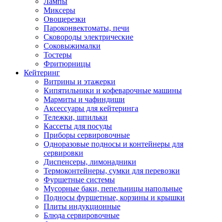
Лампы
Миксеры
Овощерезки
Пароконвектоматы, печи
Сковороды электрические
Соковыжималки
Тостеры
Фритюрницы
Кейтеринг
Витрины и этажерки
Кипятильники и кофеварочные машины
Мармиты и чафиндиши
Аксессуары для кейтеринга
Тележки, шпильки
Кассеты для посуды
Приборы сервировочные
Одноразовые подносы и контейнеры для
сервировки
Диспенсеры, лимонадники
Термоконтейнеры, сумки для перевозки
Фуршетные системы
Мусорные баки, пепельницы напольные
Подносы фуршетные, корзины и крышки
Плиты индукционные
Блюда сервировочные