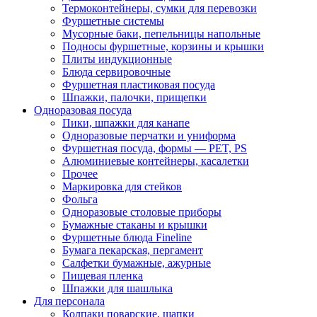
Термоконтейнеры, сумки для перевозки
Фуршетные системы
Мусорные баки, пепельницы напольные
Подносы фуршетные, корзины и крышки
Плиты индукционные
Блюда сервировочные
Фуршетная пластиковая посуда
Шпажки, палочки, прищепки
Одноразовая посуда
Пики, шпажки для канапе
Одноразовые перчатки и униформа
Фуршетная посуда, формы — PET, PS
Алюминиевые контейнеры, касалетки
Прочее
Маркировка для стейков
Фольга
Одноразовые столовые приборы
Бумажные стаканы и крышки
Фуршетные блюда Fineline
Бумага пекарская, пергамент
Салфетки бумажные, ажурные
Пищевая пленка
Шпажки для шашлыка
Для персонала
Колпаки поварские, шапки