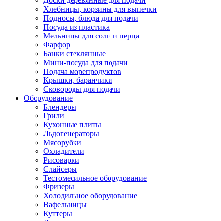
Доски деревянные для подачи
Хлебницы, корзины для выпечки
Подносы, блюда для подачи
Посуда из пластика
Мельницы для соли и перца
Фарфор
Банки стеклянные
Мини-посуда для подачи
Подача морепродуктов
Крышки, баранчики
Сковороды для подачи
Оборудование
Блендеры
Грили
Кухонные плиты
Льдогенераторы
Мясорубки
Охладители
Рисоварки
Слайсеры
Тестомесильное оборудование
Фризеры
Холодильное оборудование
Вафельницы
Куттеры