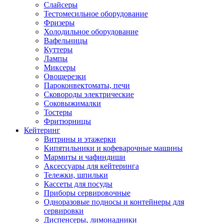
Слайсеры
Тестомесильное оборудование
Фризеры
Холодильное оборудование
Вафельницы
Куттеры
Лампы
Миксеры
Овощерезки
Пароконвектоматы, печи
Сковороды электрические
Соковыжималки
Тостеры
Фритюрницы
Кейтеринг
Витрины и этажерки
Кипятильники и кофеварочные машины
Мармиты и чафиндиши
Аксессуары для кейтеринга
Тележки, шпильки
Кассеты для посуды
Приборы сервировочные
Одноразовые подносы и контейнеры для
сервировки
Диспенсеры, лимонадники