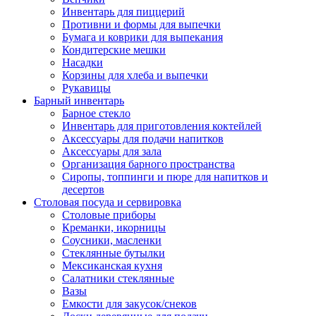
Инвентарь для пиццерий
Противни и формы для выпечки
Бумага и коврики для выпекания
Кондитерские мешки
Насадки
Корзины для хлеба и выпечки
Рукавицы
Барный инвентарь
Барное стекло
Инвентарь для приготовления коктейлей
Аксессуары для подачи напитков
Аксессуары для зала
Организация барного пространства
Сиропы, топпинги и пюре для напитков и
десертов
Столовая посуда и сервировка
Столовые приборы
Креманки, икорницы
Соусники, масленки
Стеклянные бутылки
Мексиканская кухня
Салатники стеклянные
Вазы
Емкости для закусок/снеков