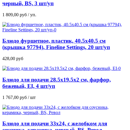
черный, BS, 3 шт/уп
1 809,00
руб
/ уп.
Блюдо фуршетное, пластик, 40.5х40.5 см
(крышка 97794), Fineline Settings, 20 шт/уп
428,00
руб
Блюдо для подачи 28.5х19.5х2 см, фарфор,
бежевый, EI, 4 шт/уп
1 767,00
руб
/ шт
Блюдо для подачи 33х24, с желобком для
соусника, керамика, черный, BS, Револ