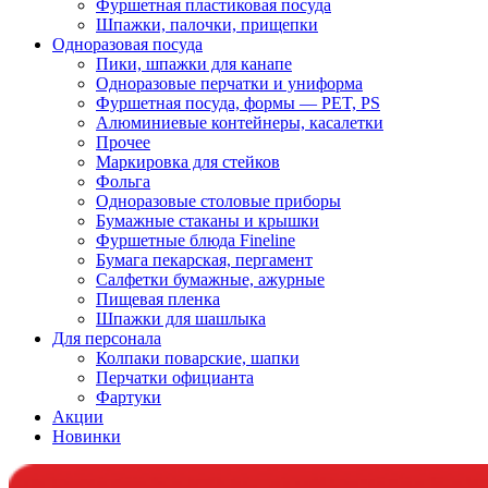
Фуршетная пластиковая посуда
Шпажки, палочки, прищепки
Одноразовая посуда
Пики, шпажки для канапе
Одноразовые перчатки и униформа
Фуршетная посуда, формы — PET, PS
Алюминиевые контейнеры, касалетки
Прочее
Маркировка для стейков
Фольга
Одноразовые столовые приборы
Бумажные стаканы и крышки
Фуршетные блюда Fineline
Бумага пекарская, пергамент
Салфетки бумажные, ажурные
Пищевая пленка
Шпажки для шашлыка
Для персонала
Колпаки поварские, шапки
Перчатки официанта
Фартуки
Акции
Новинки