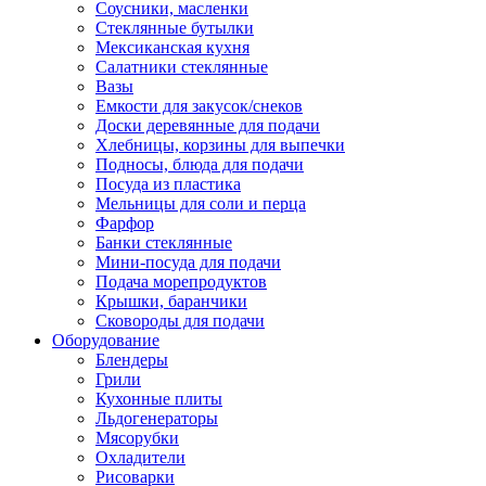
Соусники, масленки
Стеклянные бутылки
Мексиканская кухня
Салатники стеклянные
Вазы
Емкости для закусок/снеков
Доски деревянные для подачи
Хлебницы, корзины для выпечки
Подносы, блюда для подачи
Посуда из пластика
Мельницы для соли и перца
Фарфор
Банки стеклянные
Мини-посуда для подачи
Подача морепродуктов
Крышки, баранчики
Сковороды для подачи
Оборудование
Блендеры
Грили
Кухонные плиты
Льдогенераторы
Мясорубки
Охладители
Рисоварки