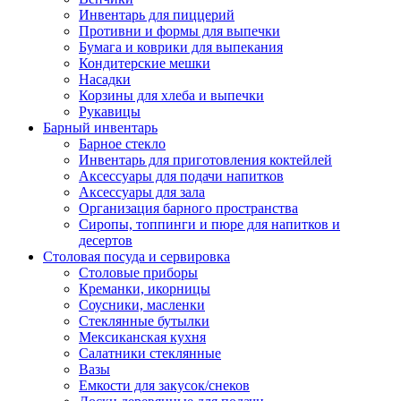
Инвентарь для пиццерий
Противни и формы для выпечки
Бумага и коврики для выпекания
Кондитерские мешки
Насадки
Корзины для хлеба и выпечки
Рукавицы
Барный инвентарь
Барное стекло
Инвентарь для приготовления коктейлей
Аксессуары для подачи напитков
Аксессуары для зала
Организация барного пространства
Сиропы, топпинги и пюре для напитков и
десертов
Столовая посуда и сервировка
Столовые приборы
Креманки, икорницы
Соусники, масленки
Стеклянные бутылки
Мексиканская кухня
Салатники стеклянные
Вазы
Емкости для закусок/снеков