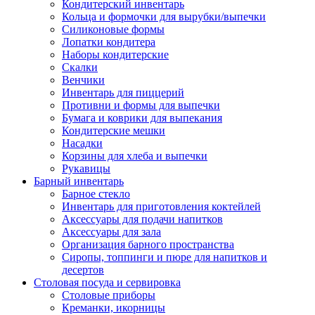
Кондитерский инвентарь
Кольца и формочки для вырубки/выпечки
Силиконовые формы
Лопатки кондитера
Наборы кондитерские
Скалки
Венчики
Инвентарь для пиццерий
Противни и формы для выпечки
Бумага и коврики для выпекания
Кондитерские мешки
Насадки
Корзины для хлеба и выпечки
Рукавицы
Барный инвентарь
Барное стекло
Инвентарь для приготовления коктейлей
Аксессуары для подачи напитков
Аксессуары для зала
Организация барного пространства
Сиропы, топпинги и пюре для напитков и
десертов
Столовая посуда и сервировка
Столовые приборы
Креманки, икорницы