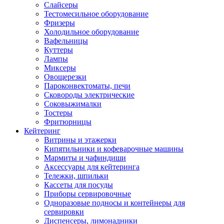
Слайсеры
Тестомесильное оборудование
Фризеры
Холодильное оборудование
Вафельницы
Куттеры
Лампы
Миксеры
Овощерезки
Пароконвектоматы, печи
Сковороды электрические
Соковыжималки
Тостеры
Фритюрницы
Кейтеринг
Витрины и этажерки
Кипятильники и кофеварочные машины
Мармиты и чафиндиши
Аксессуары для кейтеринга
Тележки, шпильки
Кассеты для посуды
Приборы сервировочные
Одноразовые подносы и контейнеры для
сервировки
Диспенсеры, лимонадники