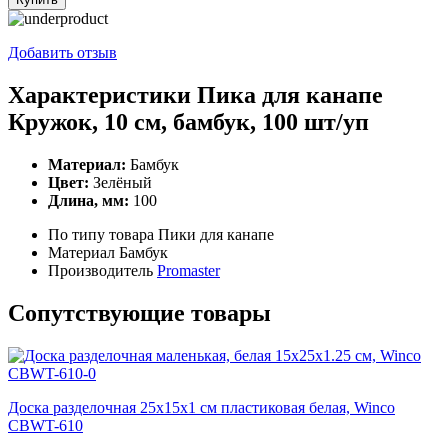
Пика
для
канапе
Добавить отзыв
Кружок,
10
Характеристики Пика для канапе
см,
Кружок, 10 см, бамбук, 100 шт/уп
бамбук,
100
шт/
Материал:
Бамбук
уп
Цвет:
Зелёный
Длина, мм:
100
По типу товара
Пики для канапе
Материал
Бамбук
Производитель
Promaster
Сопутствующие товары
Доска разделочная 25х15х1 см пластиковая белая, Winco
CBWT-610