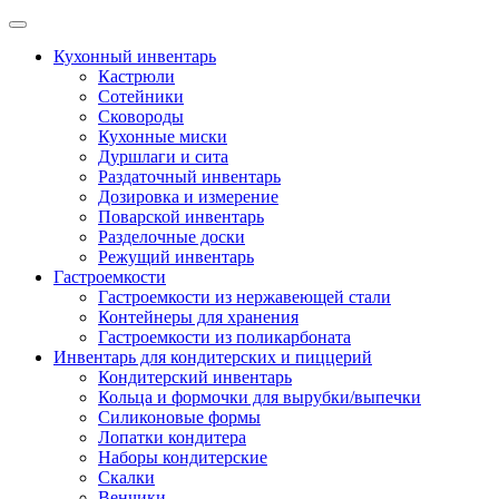
Skip
to
Кухонный инвентарь
content
Кастрюли
Сотейники
Сковороды
Кухонные миски
Дуршлаги и сита
Раздаточный инвентарь
Дозировка и измерение
Поварской инвентарь
Разделочные доски
Режущий инвентарь
Гастроемкости
Гастроемкости из нержавеющей стали
Контейнеры для хранения
Гастроемкости из поликарбоната
Инвентарь для кондитерских и пиццерий
Кондитерский инвентарь
Кольца и формочки для вырубки/выпечки
Силиконовые формы
Лопатки кондитера
Наборы кондитерские
Скалки
Венчики