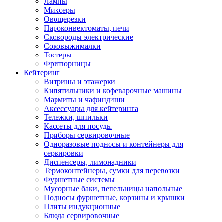
Лампы
Миксеры
Овощерезки
Пароконвектоматы, печи
Сковороды электрические
Соковыжималки
Тостеры
Фритюрницы
Кейтеринг
Витрины и этажерки
Кипятильники и кофеварочные машины
Мармиты и чафиндиши
Аксессуары для кейтеринга
Тележки, шпильки
Кассеты для посуды
Приборы сервировочные
Одноразовые подносы и контейнеры для
сервировки
Диспенсеры, лимонадники
Термоконтейнеры, сумки для перевозки
Фуршетные системы
Мусорные баки, пепельницы напольные
Подносы фуршетные, корзины и крышки
Плиты индукционные
Блюда сервировочные