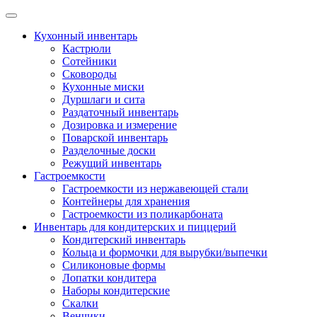
Skip
to
Кухонный инвентарь
content
Кастрюли
Сотейники
Сковороды
Кухонные миски
Дуршлаги и сита
Раздаточный инвентарь
Дозировка и измерение
Поварской инвентарь
Разделочные доски
Режущий инвентарь
Гастроемкости
Гастроемкости из нержавеющей стали
Контейнеры для хранения
Гастроемкости из поликарбоната
Инвентарь для кондитерских и пиццерий
Кондитерский инвентарь
Кольца и формочки для вырубки/выпечки
Силиконовые формы
Лопатки кондитера
Наборы кондитерские
Скалки
Венчики