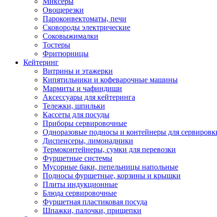
Миксеры
Овощерезки
Пароконвектоматы, печи
Сковороды электрические
Соковыжималки
Тостеры
Фритюрницы
Кейтеринг
Витрины и этажерки
Кипятильники и кофеварочные машины
Мармиты и чафиндиши
Аксессуары для кейтеринга
Тележки, шпильки
Кассеты для посуды
Приборы сервировочные
Одноразовые подносы и контейнеры для сервировк
Диспенсеры, лимонадники
Термоконтейнеры, сумки для перевозки
Фуршетные системы
Мусорные баки, пепельницы напольные
Подносы фуршетные, корзины и крышки
Плиты индукционные
Блюда сервировочные
Фуршетная пластиковая посуда
Шпажки, палочки, прищепки