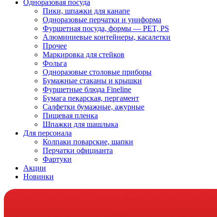
Одноразовая посуда
Пики, шпажки для канапе
Одноразовые перчатки и униформа
Фуршетная посуда, формы — PET, PS
Алюминиевые контейнеры, касалетки
Прочее
Маркировка для стейков
Фольга
Одноразовые столовые приборы
Бумажные стаканы и крышки
Фуршетные блюда Fineline
Бумага пекарская, пергамент
Салфетки бумажные, ажурные
Пищевая пленка
Шпажки для шашлыка
Для персонала
Колпаки поварские, шапки
Перчатки официанта
Фартуки
Акции
Новинки