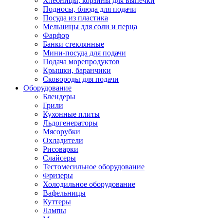
Хлебницы, корзины для выпечки
Подносы, блюда для подачи
Посуда из пластика
Мельницы для соли и перца
Фарфор
Банки стеклянные
Мини-посуда для подачи
Подача морепродуктов
Крышки, баранчики
Сковороды для подачи
Оборудование
Блендеры
Грили
Кухонные плиты
Льдогенераторы
Мясорубки
Охладители
Рисоварки
Слайсеры
Тестомесильное оборудование
Фризеры
Холодильное оборудование
Вафельницы
Куттеры
Лампы