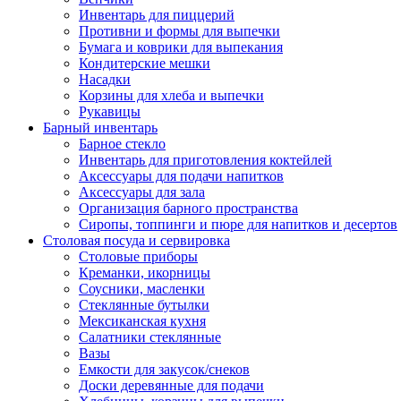
Инвентарь для пиццерий
Противни и формы для выпечки
Бумага и коврики для выпекания
Кондитерские мешки
Насадки
Корзины для хлеба и выпечки
Рукавицы
Барный инвентарь
Барное стекло
Инвентарь для приготовления коктейлей
Аксессуары для подачи напитков
Аксессуары для зала
Организация барного пространства
Сиропы, топпинги и пюре для напитков и десертов
Столовая посуда и сервировка
Столовые приборы
Креманки, икорницы
Соусники, масленки
Стеклянные бутылки
Мексиканская кухня
Салатники стеклянные
Вазы
Емкости для закусок/снеков
Доски деревянные для подачи