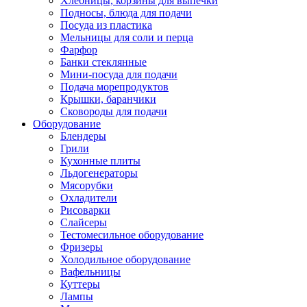
Хлебницы, корзины для выпечки
Подносы, блюда для подачи
Посуда из пластика
Мельницы для соли и перца
Фарфор
Банки стеклянные
Мини-посуда для подачи
Подача морепродуктов
Крышки, баранчики
Сковороды для подачи
Оборудование
Блендеры
Грили
Кухонные плиты
Льдогенераторы
Мясорубки
Охладители
Рисоварки
Слайсеры
Тестомесильное оборудование
Фризеры
Холодильное оборудование
Вафельницы
Куттеры
Лампы