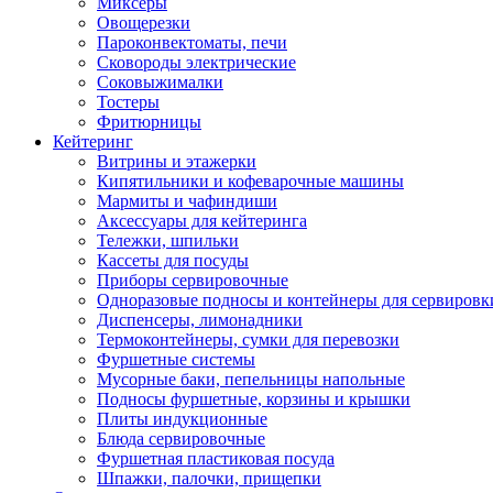
Миксеры
Овощерезки
Пароконвектоматы, печи
Сковороды электрические
Соковыжималки
Тостеры
Фритюрницы
Кейтеринг
Витрины и этажерки
Кипятильники и кофеварочные машины
Мармиты и чафиндиши
Аксессуары для кейтеринга
Тележки, шпильки
Кассеты для посуды
Приборы сервировочные
Одноразовые подносы и контейнеры для сервировк
Диспенсеры, лимонадники
Термоконтейнеры, сумки для перевозки
Фуршетные системы
Мусорные баки, пепельницы напольные
Подносы фуршетные, корзины и крышки
Плиты индукционные
Блюда сервировочные
Фуршетная пластиковая посуда
Шпажки, палочки, прищепки