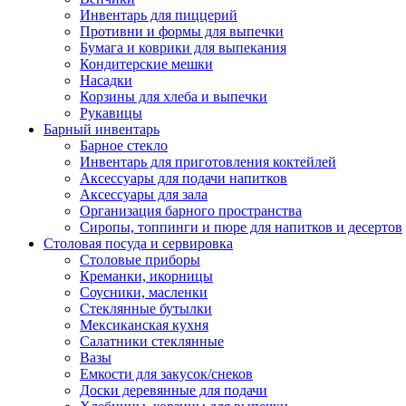
Инвентарь для пиццерий
Противни и формы для выпечки
Бумага и коврики для выпекания
Кондитерские мешки
Насадки
Корзины для хлеба и выпечки
Рукавицы
Барный инвентарь
Барное стекло
Инвентарь для приготовления коктейлей
Аксессуары для подачи напитков
Аксессуары для зала
Организация барного пространства
Сиропы, топпинги и пюре для напитков и десертов
Столовая посуда и сервировка
Столовые приборы
Креманки, икорницы
Соусники, масленки
Стеклянные бутылки
Мексиканская кухня
Салатники стеклянные
Вазы
Емкости для закусок/снеков
Доски деревянные для подачи