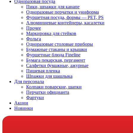
Одноразовая посуда
Пики, шпажки для канапе
Одноразовые перчатки и униформа
Фуршетная посуда, формы — PET, PS
Алюминиевые контейнеры, касалетки
Прочее
Маркировка для стейков
Фольга
Одноразовые столовые приборы
Бумажные стаканы и крышки
Фуршетные блюда Fineline
Бумага пекарская, пергамент
Салфетки бумажные, ажурные
Пищевая пленка
Шпажки для шашлыка
Для персонала
Колпаки поварские, шапки
Перчатки официанта
Фартуки
Акции
Новинки