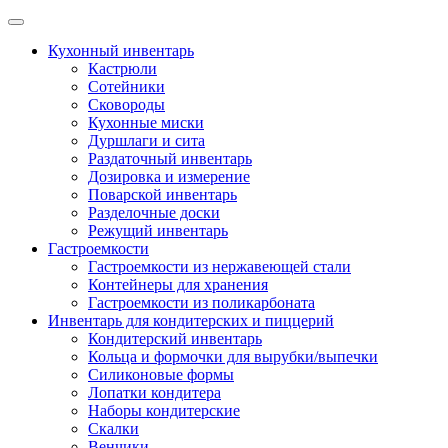
Skip
to
Кухонный инвентарь
content
Кастрюли
Сотейники
Сковороды
Кухонные миски
Дуршлаги и сита
Раздаточный инвентарь
Дозировка и измерение
Поварской инвентарь
Разделочные доски
Режущий инвентарь
Гастроемкости
Гастроемкости из нержавеющей стали
Контейнеры для хранения
Гастроемкости из поликарбоната
Инвентарь для кондитерских и пиццерий
Кондитерский инвентарь
Кольца и формочки для вырубки/выпечки
Силиконовые формы
Лопатки кондитера
Наборы кондитерские
Скалки
Венчики