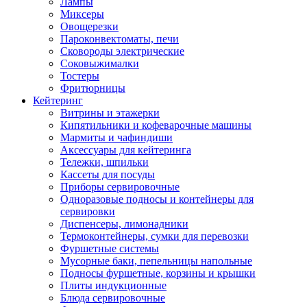
Лампы
Миксеры
Овощерезки
Пароконвектоматы, печи
Сковороды электрические
Соковыжималки
Тостеры
Фритюрницы
Кейтеринг
Витрины и этажерки
Кипятильники и кофеварочные машины
Мармиты и чафиндиши
Аксессуары для кейтеринга
Тележки, шпильки
Кассеты для посуды
Приборы сервировочные
Одноразовые подносы и контейнеры для
сервировки
Диспенсеры, лимонадники
Термоконтейнеры, сумки для перевозки
Фуршетные системы
Мусорные баки, пепельницы напольные
Подносы фуршетные, корзины и крышки
Плиты индукционные
Блюда сервировочные