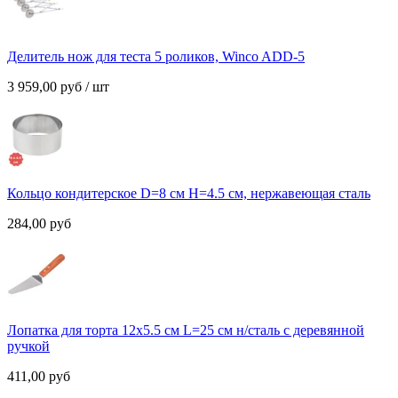
Делитель нож для теста 5 роликов, Winco ADD-5
3 959,00
руб
/ шт
Кольцо кондитерское D=8 cм Н=4.5 cм, нержавеющая сталь
284,00
руб
Лопатка для торта 12х5.5 см L=25 см н/сталь с деревянной
ручкой
411,00
руб