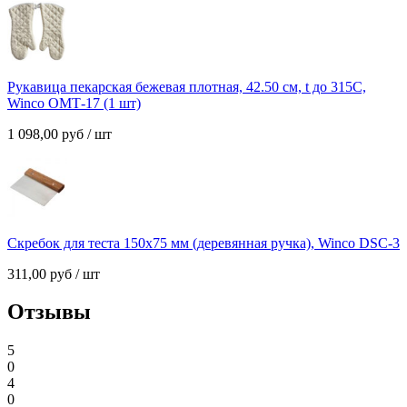
Рукавица пекарская бежевая плотная, 42.50 см, t до 315C,
Winco OМТ-17 (1 шт)
1 098,00
руб
/ шт
Скребок для теста 150х75 мм (деревянная ручка), Winco DSC-3
311,00
руб
/ шт
Отзывы
5
0
4
0