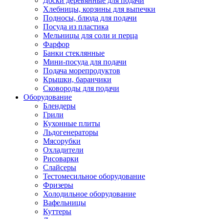
Доски деревянные для подачи
Хлебницы, корзины для выпечки
Подносы, блюда для подачи
Посуда из пластика
Мельницы для соли и перца
Фарфор
Банки стеклянные
Мини-посуда для подачи
Подача морепродуктов
Крышки, баранчики
Сковороды для подачи
Оборудование
Блендеры
Грили
Кухонные плиты
Льдогенераторы
Мясорубки
Охладители
Рисоварки
Слайсеры
Тестомесильное оборудование
Фризеры
Холодильное оборудование
Вафельницы
Куттеры