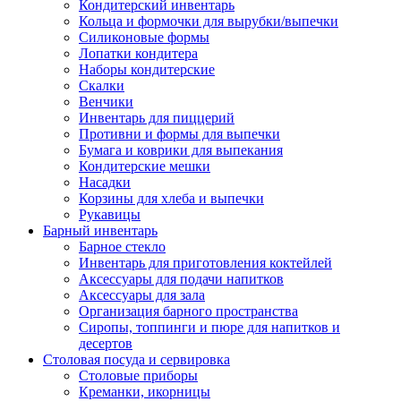
Кондитерский инвентарь
Кольца и формочки для вырубки/выпечки
Силиконовые формы
Лопатки кондитера
Наборы кондитерские
Скалки
Венчики
Инвентарь для пиццерий
Противни и формы для выпечки
Бумага и коврики для выпекания
Кондитерские мешки
Насадки
Корзины для хлеба и выпечки
Рукавицы
Барный инвентарь
Барное стекло
Инвентарь для приготовления коктейлей
Аксессуары для подачи напитков
Аксессуары для зала
Организация барного пространства
Сиропы, топпинги и пюре для напитков и
десертов
Столовая посуда и сервировка
Столовые приборы
Креманки, икорницы