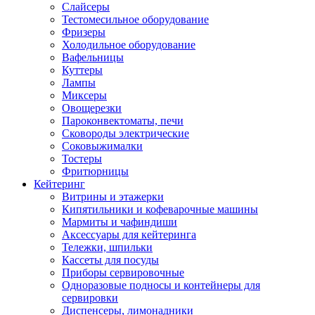
Слайсеры
Тестомесильное оборудование
Фризеры
Холодильное оборудование
Вафельницы
Куттеры
Лампы
Миксеры
Овощерезки
Пароконвектоматы, печи
Сковороды электрические
Соковыжималки
Тостеры
Фритюрницы
Кейтеринг
Витрины и этажерки
Кипятильники и кофеварочные машины
Мармиты и чафиндиши
Аксессуары для кейтеринга
Тележки, шпильки
Кассеты для посуды
Приборы сервировочные
Одноразовые подносы и контейнеры для
сервировки
Диспенсеры, лимонадники