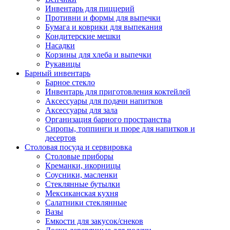
Инвентарь для пиццерий
Противни и формы для выпечки
Бумага и коврики для выпекания
Кондитерские мешки
Насадки
Корзины для хлеба и выпечки
Рукавицы
Барный инвентарь
Барное стекло
Инвентарь для приготовления коктейлей
Аксессуары для подачи напитков
Аксессуары для зала
Организация барного пространства
Сиропы, топпинги и пюре для напитков и
десертов
Столовая посуда и сервировка
Столовые приборы
Креманки, икорницы
Соусники, масленки
Стеклянные бутылки
Мексиканская кухня
Салатники стеклянные
Вазы
Емкости для закусок/снеков