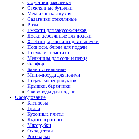
Соусники, масленки
Стеклянные бутылки
Мексиканская кухня
Салатники стеклянные
Вазы
Емкости для закусок/снеков
Доски деревянные для подачи
Хлебницы, корзины для выпечки
Подносы, блюда для подачи
Посуда из пластика
Мельницы для соли и перца
Фарфор
Банки стеклянные
Мини-посуда для подачи
Подача морепродуктов
Крышки, баранчики
Сковороды для подачи
Оборудование
Блендеры
Грили
Кухонные плиты
Льдогенераторы
Мясорубки
Охладители
Рисоварки