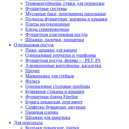
Термоконтейнеры, сумки для перевозки
Фуршетные системы
Мусорные баки, пепельницы напольные
Подносы фуршетные, корзины и крышки
Плиты индукционные
Блюда сервировочные
Фуршетная пластиковая посуда
Шпажки, палочки, прищепки
Одноразовая посуда
Пики, шпажки для канапе
Одноразовые перчатки и униформа
Фуршетная посуда, формы — PET, PS
Алюминиевые контейнеры, касалетки
Прочее
Маркировка для стейков
Фольга
Одноразовые столовые приборы
Бумажные стаканы и крышки
Фуршетные блюда Fineline
Бумага пекарская, пергамент
Салфетки бумажные, ажурные
Пищевая пленка
Шпажки для шашлыка
Для персонала
Колпаки поварские, шапки