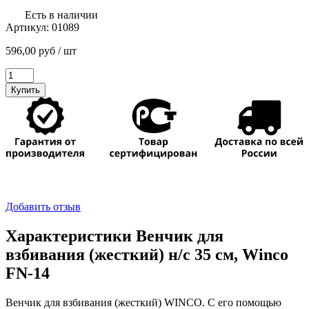
Есть в наличии
Артикул:
01089
596,00
руб
/ шт
Количество
товара
Купить
Венчик
для
взбивания
(жесткий)
н/
с
35
см,
Winco
Добавить отзыв
FN-
14
Характеристики Венчик для
взбивания (жесткий) н/с 35 см, Winco
FN-14
Венчик для взбивания (жесткий) WINCO. С его помощью