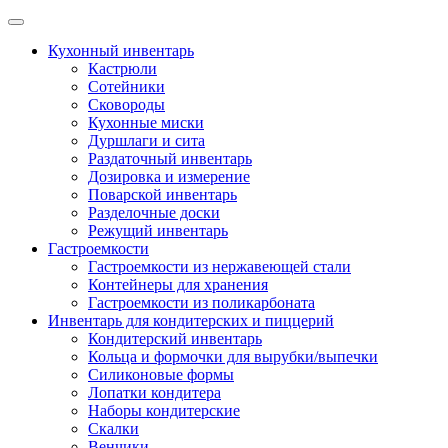
Skip
to
Кухонный инвентарь
content
Кастрюли
Сотейники
Сковороды
Кухонные миски
Дуршлаги и сита
Раздаточный инвентарь
Дозировка и измерение
Поварской инвентарь
Разделочные доски
Режущий инвентарь
Гастроемкости
Гастроемкости из нержавеющей стали
Контейнеры для хранения
Гастроемкости из поликарбоната
Инвентарь для кондитерских и пиццерий
Кондитерский инвентарь
Кольца и формочки для вырубки/выпечки
Силиконовые формы
Лопатки кондитера
Наборы кондитерские
Скалки
Венчики