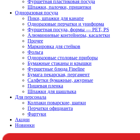
Фуршетная пластиковая посуда
Шпажки, палочки, прищепки
Одноразовая посуда
Пики, шпажки для канапе
Одноразовые перчатки и униформа
Фуршетная посуда, формы — PET, PS
Алюминиевые контейнеры, касалетки
Прочее
Маркировка для стейков
Фольга
Одноразовые столовые приборы
Бумажные стаканы и крышки
Фуршетные блюда Fineline
Бумага пекарская, пергамент
Салфетки бумажные, ажурные
Пищевая пленка
Шпажки для шашлыка
Для персонала
Колпаки поварские, шапки
Перчатки официанта
Фартуки
Акции
Новинки