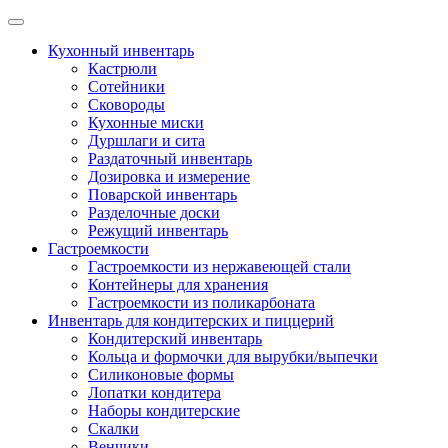
Skip
to
Кухонный инвентарь
content
Кастрюли
Сотейники
Сковороды
Кухонные миски
Дуршлаги и сита
Раздаточный инвентарь
Дозировка и измерение
Поварской инвентарь
Разделочные доски
Режущий инвентарь
Гастроемкости
Гастроемкости из нержавеющей стали
Контейнеры для хранения
Гастроемкости из поликарбоната
Инвентарь для кондитерских и пиццерий
Кондитерский инвентарь
Кольца и формочки для вырубки/выпечки
Силиконовые формы
Лопатки кондитера
Наборы кондитерские
Скалки
Венчики