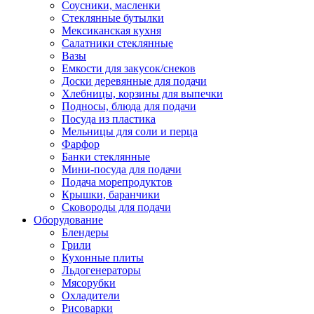
Соусники, масленки
Стеклянные бутылки
Мексиканская кухня
Салатники стеклянные
Вазы
Емкости для закусок/снеков
Доски деревянные для подачи
Хлебницы, корзины для выпечки
Подносы, блюда для подачи
Посуда из пластика
Мельницы для соли и перца
Фарфор
Банки стеклянные
Мини-посуда для подачи
Подача морепродуктов
Крышки, баранчики
Сковороды для подачи
Оборудование
Блендеры
Грили
Кухонные плиты
Льдогенераторы
Мясорубки
Охладители
Рисоварки