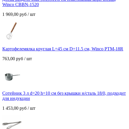
Winco CBBN-1520
1 969,00
руб
/ шт
Картофелемялка круглая L=45 см D=11.5 см, Winco PTM-18R
763,00
руб
/ шт
Сотейник 3 л d=20 h=10 см без крышки н/сталь 18/0, подходит
для индукции
1 453,00
руб
/ шт