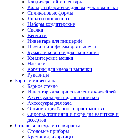
Кондитерский инвентарь
Кольца и формочки для вырубки/выпечки
Силиконовые формы
Лопатки кондитера
Наборы кондитерские
Скалки
Венчики
Инвентарь для пиццерий
Противни и формы для выпечки
Бумага и коврики для выпекания
Кондитерские мешки
Насадки
Корзины для хлеба и выпечки
Рукавицы
Барный инвентарь
Барное стекло
Инвентарь для приготовления коктейлей
Аксессуары для подачи напитков
Аксессуары для зала
Организация барного пространства
Сиропы, топпинги и пюре для напитков и
десертов
Столовая посуда и сервировка
Столовые приборы
Креманки, икорницы