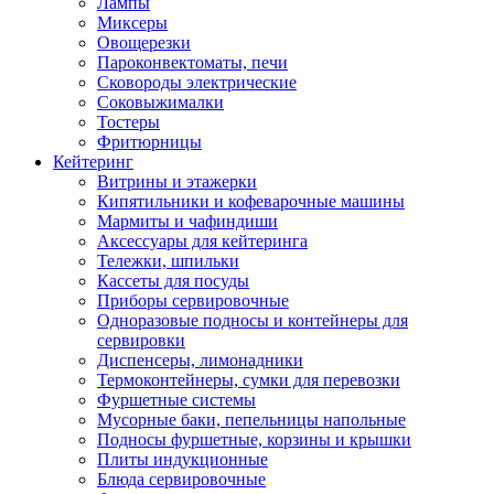
Лампы
Миксеры
Овощерезки
Пароконвектоматы, печи
Сковороды электрические
Соковыжималки
Тостеры
Фритюрницы
Кейтеринг
Витрины и этажерки
Кипятильники и кофеварочные машины
Мармиты и чафиндиши
Аксессуары для кейтеринга
Тележки, шпильки
Кассеты для посуды
Приборы сервировочные
Одноразовые подносы и контейнеры для
сервировки
Диспенсеры, лимонадники
Термоконтейнеры, сумки для перевозки
Фуршетные системы
Мусорные баки, пепельницы напольные
Подносы фуршетные, корзины и крышки
Плиты индукционные
Блюда сервировочные