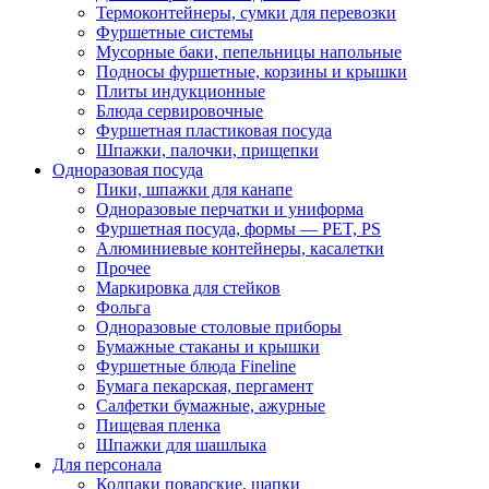
Термоконтейнеры, сумки для перевозки
Фуршетные системы
Мусорные баки, пепельницы напольные
Подносы фуршетные, корзины и крышки
Плиты индукционные
Блюда сервировочные
Фуршетная пластиковая посуда
Шпажки, палочки, прищепки
Одноразовая посуда
Пики, шпажки для канапе
Одноразовые перчатки и униформа
Фуршетная посуда, формы — PET, PS
Алюминиевые контейнеры, касалетки
Прочее
Маркировка для стейков
Фольга
Одноразовые столовые приборы
Бумажные стаканы и крышки
Фуршетные блюда Fineline
Бумага пекарская, пергамент
Салфетки бумажные, ажурные
Пищевая пленка
Шпажки для шашлыка
Для персонала
Колпаки поварские, шапки