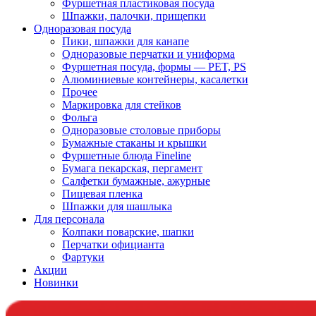
Фуршетная пластиковая посуда
Шпажки, палочки, прищепки
Одноразовая посуда
Пики, шпажки для канапе
Одноразовые перчатки и униформа
Фуршетная посуда, формы — PET, PS
Алюминиевые контейнеры, касалетки
Прочее
Маркировка для стейков
Фольга
Одноразовые столовые приборы
Бумажные стаканы и крышки
Фуршетные блюда Fineline
Бумага пекарская, пергамент
Салфетки бумажные, ажурные
Пищевая пленка
Шпажки для шашлыка
Для персонала
Колпаки поварские, шапки
Перчатки официанта
Фартуки
Акции
Новинки