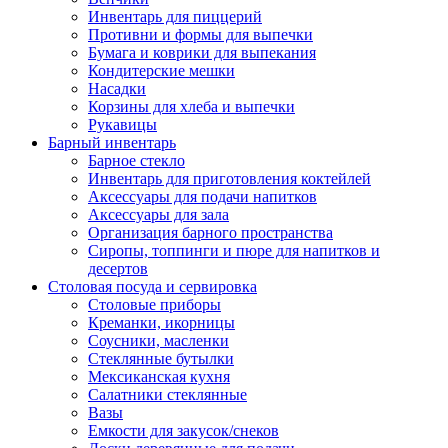
Инвентарь для пиццерий
Противни и формы для выпечки
Бумага и коврики для выпекания
Кондитерские мешки
Насадки
Корзины для хлеба и выпечки
Рукавицы
Барный инвентарь
Барное стекло
Инвентарь для приготовления коктейлей
Аксессуары для подачи напитков
Аксессуары для зала
Организация барного пространства
Сиропы, топпинги и пюре для напитков и
десертов
Столовая посуда и сервировка
Столовые приборы
Креманки, икорницы
Соусники, масленки
Стеклянные бутылки
Мексиканская кухня
Салатники стеклянные
Вазы
Емкости для закусок/снеков