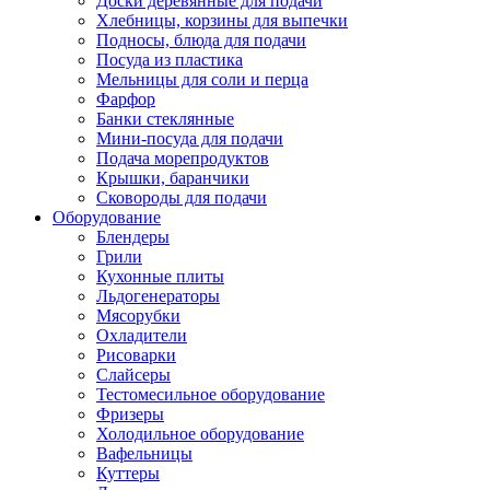
Доски деревянные для подачи
Хлебницы, корзины для выпечки
Подносы, блюда для подачи
Посуда из пластика
Мельницы для соли и перца
Фарфор
Банки стеклянные
Мини-посуда для подачи
Подача морепродуктов
Крышки, баранчики
Сковороды для подачи
Оборудование
Блендеры
Грили
Кухонные плиты
Льдогенераторы
Мясорубки
Охладители
Рисоварки
Слайсеры
Тестомесильное оборудование
Фризеры
Холодильное оборудование
Вафельницы
Куттеры