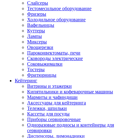
Слайсеры
Тестомесильное оборудование
Фризеры
Холодильное оборудование
Вафельницы
Куттеры
Лампы
Миксеры
Овощерезки
Пароконвектоматы, печи
Сковороды электрические
Соковыжималки
Тостеры
Фритюрницы
Кейтеринг
Витрины и этажерки
Кипятильники и кофеварочные машины
Мармиты и чафиндиши
Аксессуары для кейтеринга
Тележки, шпильки
Кассеты для посуды
Приборы сервировочные
Одноразовые подносы и контейнеры для
сервировки
Диспенсеры, лимонадники