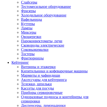
Слайсеры
Тестомесильное оборудование
Фризеры
Холодильное оборудование
Вафельницы
Куттеры
Лампы
Миксеры
Овощерезки
Пароконвектоматы, печи
Сковороды электрические
Соковыжималки
Тостеры
Фритюрницы
Кейтеринг
Витрины и этажерки
Кипятильники и кофеварочные машины
Мармиты и чафиндиши
Аксессуары для кейтеринга
Тележки, шпильки
Кассеты для посуды
Приборы сервировочные
Одноразовые подносы и контейнеры для
сервировки
Диспенсеры, лимонадники