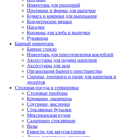
Инвентарь для пиццерий
Противни и формы для выпечки
Бумага и коврики для выпекания
Кондитерские мешки
Насадки
Корзины для хлеба и выпечки
Рукавицы
Барный инвентарь
Барное стекло
Инвентарь для приготовления коктейлей
Аксессуары для подачи напитков
Аксессуары для зала
Организация барного пространства
Сиропы, топпинги и пюре для напитков и
десертов
Столовая посуда и сервировка
Столовые приборы
Креманки, икорницы
Соусники, масленки
Стеклянные бутылки
Мексиканская кухня
Салатники стеклянные
Вазы
Емкости для закусок/снеков