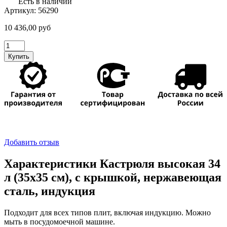
Есть в наличии
Артикул:
56290
10 436,00
руб
Количество
товара
Купить
Кастрюля
высокая
34
л
(35х35
см),
с
крышкой,
нержавеющая
Добавить отзыв
сталь,
индукция
Характеристики Кастрюля высокая 34
л (35х35 см), с крышкой, нержавеющая
сталь, индукция
Подходит для всех типов плит, включая индукцию. Можно
мыть в посудомоечной машине.