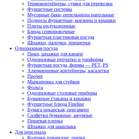
Термоконтейнеры, сумки для перевозки
Фуршетные системы
Мусорные баки, пепельницы напольные
Подносы фуршетные, корзины и крышки
Плиты индукционные
Блюда сервировочные
Фуршетная пластиковая посуда
Шпажки, палочки, прищепки
Одноразовая посуда
Пики, шпажки для канапе
Одноразовые перчатки и униформа
Фуршетная посуда, формы — PET, PS
Алюминиевые контейнеры, касалетки
Прочее
Маркировка для стейков
Фольга
Одноразовые столовые приборы
Бумажные стаканы и крышки
Фуршетные блюда Fineline
Бумага пекарская, пергамент
Салфетки бумажные, ажурные
Пищевая пленка
Шпажки для шашлыка
Для персонала
Колпаки поварские, шапки