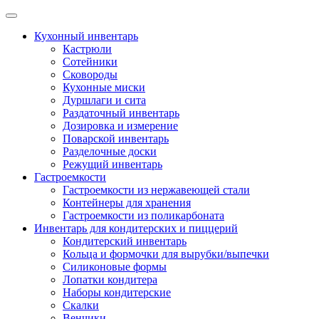
Skip
to
Кухонный инвентарь
content
Кастрюли
Сотейники
Сковороды
Кухонные миски
Дуршлаги и сита
Раздаточный инвентарь
Дозировка и измерение
Поварской инвентарь
Разделочные доски
Режущий инвентарь
Гастроемкости
Гастроемкости из нержавеющей стали
Контейнеры для хранения
Гастроемкости из поликарбоната
Инвентарь для кондитерских и пиццерий
Кондитерский инвентарь
Кольца и формочки для вырубки/выпечки
Силиконовые формы
Лопатки кондитера
Наборы кондитерские
Скалки
Венчики