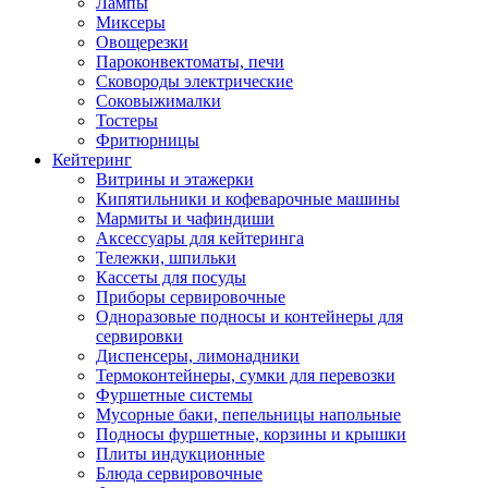
Лампы
Миксеры
Овощерезки
Пароконвектоматы, печи
Сковороды электрические
Соковыжималки
Тостеры
Фритюрницы
Кейтеринг
Витрины и этажерки
Кипятильники и кофеварочные машины
Мармиты и чафиндиши
Аксессуары для кейтеринга
Тележки, шпильки
Кассеты для посуды
Приборы сервировочные
Одноразовые подносы и контейнеры для
сервировки
Диспенсеры, лимонадники
Термоконтейнеры, сумки для перевозки
Фуршетные системы
Мусорные баки, пепельницы напольные
Подносы фуршетные, корзины и крышки
Плиты индукционные
Блюда сервировочные