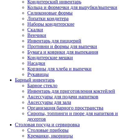
Кондитерский инвентарь
Кольца и формочки для вырубки/выпечки
Силиконовые формы
Лопатки кондитера
Наборы кондитерские
Скалки
Венчики
Инвентарь для пиццерий
Противни и формы для выпечки
Бумага и коврики для выпекания
Кондитерские мешки
Насадки
Корзины для хлеба и выпечки
Рукавицы
Барный инвентарь
Барное стекло
Инвентарь для приготовления коктейлей
Аксессуары для подачи напитков
Аксессуары для зала
Организация барного пространства
Сиропы, топпинги и пюре для напитков и
десертов
Столовая посуда и сервировка
Столовые приборы
Креманки, икорницы