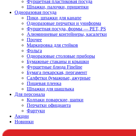
Фуршетная пластиковая посуда
Шпажки, палочки, прищепки
Одноразовая посуда
Пики, шпажки для канапе
Одноразовые перчатки и униформа
Фуршетная посуда, формы — PET, PS
Алюминиевые контейнеры, касалетки
Прочее
Маркировка для стейков
Фольга
Одноразовые столовые приборы
Бумажные стаканы и крышки
Фуршетные блюда Fineline
Бумага пекарская, пергамент
Салфетки бумажные, ажурные
Пищевая пленка
Шпажки для шашлыка
Для персонала
Колпаки поварские, шапки
Перчатки официанта
Фартуки
Акции
Новинки