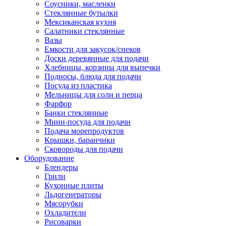
Соусники, масленки
Стеклянные бутылки
Мексиканская кухня
Салатники стеклянные
Вазы
Емкости для закусок/снеков
Доски деревянные для подачи
Хлебницы, корзины для выпечки
Подносы, блюда для подачи
Посуда из пластика
Мельницы для соли и перца
Фарфор
Банки стеклянные
Мини-посуда для подачи
Подача морепродуктов
Крышки, баранчики
Сковороды для подачи
Оборудование
Блендеры
Грили
Кухонные плиты
Льдогенераторы
Мясорубки
Охладители
Рисоварки