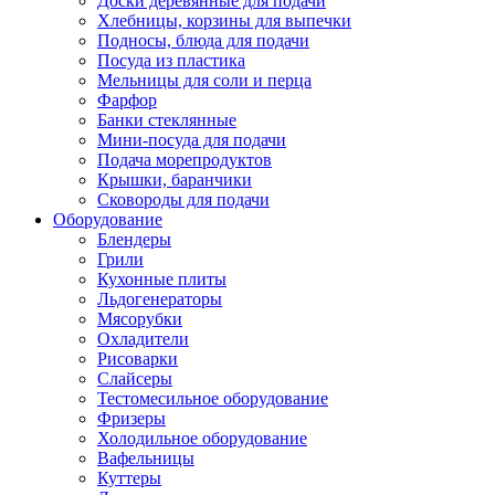
Доски деревянные для подачи
Хлебницы, корзины для выпечки
Подносы, блюда для подачи
Посуда из пластика
Мельницы для соли и перца
Фарфор
Банки стеклянные
Мини-посуда для подачи
Подача морепродуктов
Крышки, баранчики
Сковороды для подачи
Оборудование
Блендеры
Грили
Кухонные плиты
Льдогенераторы
Мясорубки
Охладители
Рисоварки
Слайсеры
Тестомесильное оборудование
Фризеры
Холодильное оборудование
Вафельницы
Куттеры