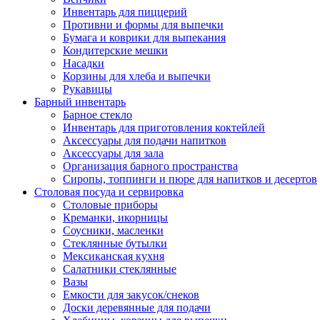
Инвентарь для пиццерий
Противни и формы для выпечки
Бумага и коврики для выпекания
Кондитерские мешки
Насадки
Корзины для хлеба и выпечки
Рукавицы
Барный инвентарь
Барное стекло
Инвентарь для приготовления коктейлей
Аксессуары для подачи напитков
Аксессуары для зала
Организация барного пространства
Сиропы, топпинги и пюре для напитков и десертов
Столовая посуда и сервировка
Столовые приборы
Креманки, икорницы
Соусники, масленки
Стеклянные бутылки
Мексиканская кухня
Салатники стеклянные
Вазы
Емкости для закусок/снеков
Доски деревянные для подачи