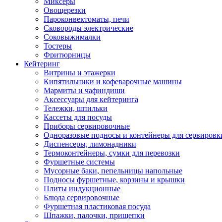
Миксеры
Овощерезки
Пароконвектоматы, печи
Сковороды электрические
Соковыжималки
Тостеры
Фритюрницы
Кейтеринг
Витрины и этажерки
Кипятильники и кофеварочные машины
Мармиты и чафиндиши
Аксессуары для кейтеринга
Тележки, шпильки
Кассеты для посуды
Приборы сервировочные
Одноразовые подносы и контейнеры для сервировк
Диспенсеры, лимонадники
Термоконтейнеры, сумки для перевозки
Фуршетные системы
Мусорные баки, пепельницы напольные
Подносы фуршетные, корзины и крышки
Плиты индукционные
Блюда сервировочные
Фуршетная пластиковая посуда
Шпажки, палочки, прищепки