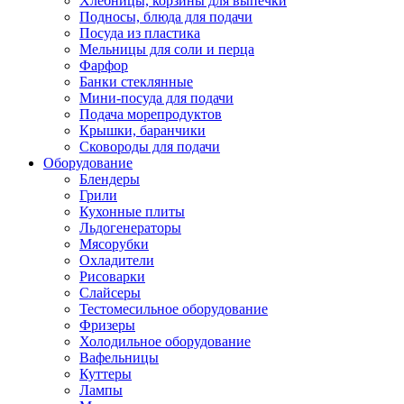
Хлебницы, корзины для выпечки
Подносы, блюда для подачи
Посуда из пластика
Мельницы для соли и перца
Фарфор
Банки стеклянные
Мини-посуда для подачи
Подача морепродуктов
Крышки, баранчики
Сковороды для подачи
Оборудование
Блендеры
Грили
Кухонные плиты
Льдогенераторы
Мясорубки
Охладители
Рисоварки
Слайсеры
Тестомесильное оборудование
Фризеры
Холодильное оборудование
Вафельницы
Куттеры
Лампы