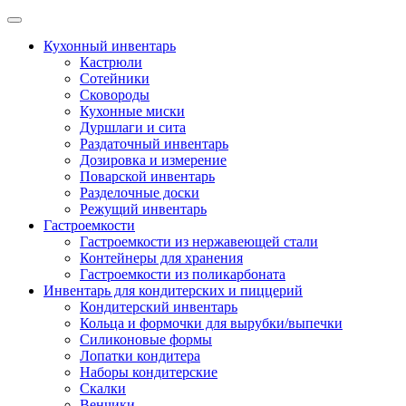
Skip
to
Кухонный инвентарь
content
Кастрюли
Сотейники
Сковороды
Кухонные миски
Дуршлаги и сита
Раздаточный инвентарь
Дозировка и измерение
Поварской инвентарь
Разделочные доски
Режущий инвентарь
Гастроемкости
Гастроемкости из нержавеющей стали
Контейнеры для хранения
Гастроемкости из поликарбоната
Инвентарь для кондитерских и пиццерий
Кондитерский инвентарь
Кольца и формочки для вырубки/выпечки
Силиконовые формы
Лопатки кондитера
Наборы кондитерские
Скалки
Венчики