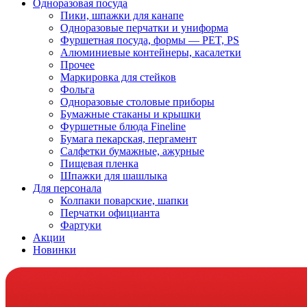
Одноразовая посуда
Пики, шпажки для канапе
Одноразовые перчатки и униформа
Фуршетная посуда, формы — PET, PS
Алюминиевые контейнеры, касалетки
Прочее
Маркировка для стейков
Фольга
Одноразовые столовые приборы
Бумажные стаканы и крышки
Фуршетные блюда Fineline
Бумага пекарская, пергамент
Салфетки бумажные, ажурные
Пищевая пленка
Шпажки для шашлыка
Для персонала
Колпаки поварские, шапки
Перчатки официанта
Фартуки
Акции
Новинки