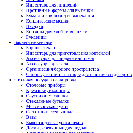
Инвентарь для пиццерий
Противни и формы для выпечки
Бумага и коврики для выпекания
Кондитерские мешки
Насадки
Корзины для хлеба и выпечки
Рукавицы
Барный инвентарь
Барное стекло
Инвентарь для приготовления коктейлей
Аксессуары для подачи напитков
Аксессуары для зала
Организация барного пространства
Сиропы, топпинги и пюре для напитков и десертов
Столовая посуда и сервировка
Столовые приборы
Креманки, икорницы
Соусники, масленки
Стеклянные бутылки
Мексиканская кухня
Салатники стеклянные
Вазы
Емкости для закусок/снеков
Доски деревянные для подачи