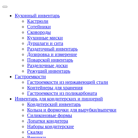
Skip
to
Кухонный инвентарь
content
Кастрюли
Сотейники
Сковороды
Кухонные миски
Дуршлаги и сита
Раздаточный инвентарь
Дозировка и измерение
Поварской инвентарь
Разделочные доски
Режущий инвентарь
Гастроемкости
Гастроемкости из нержавеющей стали
Контейнеры для хранения
Гастроемкости из поликарбоната
Инвентарь для кондитерских и пиццерий
Кондитерский инвентарь
Кольца и формочки для вырубки/выпечки
Силиконовые формы
Лопатки кондитера
Наборы кондитерские
Скалки
Венчики