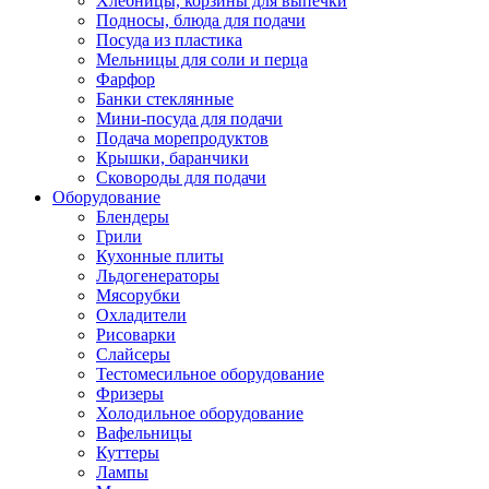
Хлебницы, корзины для выпечки
Подносы, блюда для подачи
Посуда из пластика
Мельницы для соли и перца
Фарфор
Банки стеклянные
Мини-посуда для подачи
Подача морепродуктов
Крышки, баранчики
Сковороды для подачи
Оборудование
Блендеры
Грили
Кухонные плиты
Льдогенераторы
Мясорубки
Охладители
Рисоварки
Слайсеры
Тестомесильное оборудование
Фризеры
Холодильное оборудование
Вафельницы
Куттеры
Лампы