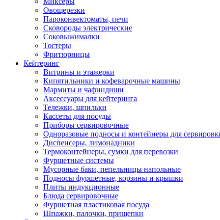
Миксеры
Овощерезки
Пароконвектоматы, печи
Сковороды электрические
Соковыжималки
Тостеры
Фритюрницы
Кейтеринг
Витрины и этажерки
Кипятильники и кофеварочные машины
Мармиты и чафиндиши
Аксессуары для кейтеринга
Тележки, шпильки
Кассеты для посуды
Приборы сервировочные
Одноразовые подносы и контейнеры для сервировк
Диспенсеры, лимонадники
Термоконтейнеры, сумки для перевозки
Фуршетные системы
Мусорные баки, пепельницы напольные
Подносы фуршетные, корзины и крышки
Плиты индукционные
Блюда сервировочные
Фуршетная пластиковая посуда
Шпажки, палочки, прищепки