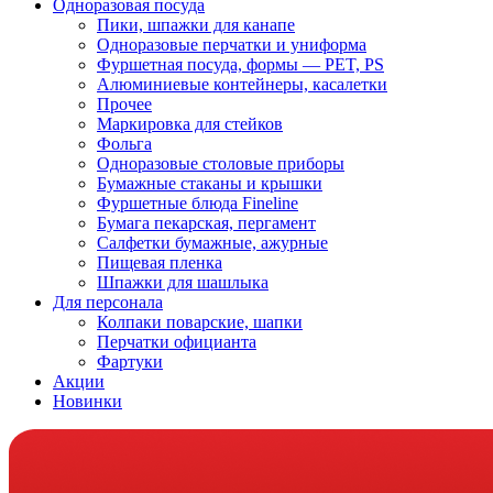
Одноразовая посуда
Пики, шпажки для канапе
Одноразовые перчатки и униформа
Фуршетная посуда, формы — PET, PS
Алюминиевые контейнеры, касалетки
Прочее
Маркировка для стейков
Фольга
Одноразовые столовые приборы
Бумажные стаканы и крышки
Фуршетные блюда Fineline
Бумага пекарская, пергамент
Салфетки бумажные, ажурные
Пищевая пленка
Шпажки для шашлыка
Для персонала
Колпаки поварские, шапки
Перчатки официанта
Фартуки
Акции
Новинки