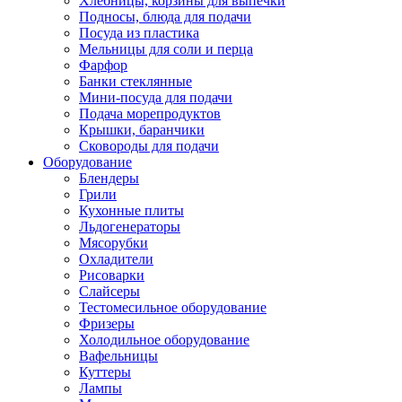
Хлебницы, корзины для выпечки
Подносы, блюда для подачи
Посуда из пластика
Мельницы для соли и перца
Фарфор
Банки стеклянные
Мини-посуда для подачи
Подача морепродуктов
Крышки, баранчики
Сковороды для подачи
Оборудование
Блендеры
Грили
Кухонные плиты
Льдогенераторы
Мясорубки
Охладители
Рисоварки
Слайсеры
Тестомесильное оборудование
Фризеры
Холодильное оборудование
Вафельницы
Куттеры
Лампы