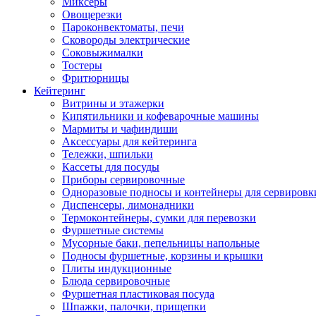
Миксеры
Овощерезки
Пароконвектоматы, печи
Сковороды электрические
Соковыжималки
Тостеры
Фритюрницы
Кейтеринг
Витрины и этажерки
Кипятильники и кофеварочные машины
Мармиты и чафиндиши
Аксессуары для кейтеринга
Тележки, шпильки
Кассеты для посуды
Приборы сервировочные
Одноразовые подносы и контейнеры для сервировк
Диспенсеры, лимонадники
Термоконтейнеры, сумки для перевозки
Фуршетные системы
Мусорные баки, пепельницы напольные
Подносы фуршетные, корзины и крышки
Плиты индукционные
Блюда сервировочные
Фуршетная пластиковая посуда
Шпажки, палочки, прищепки