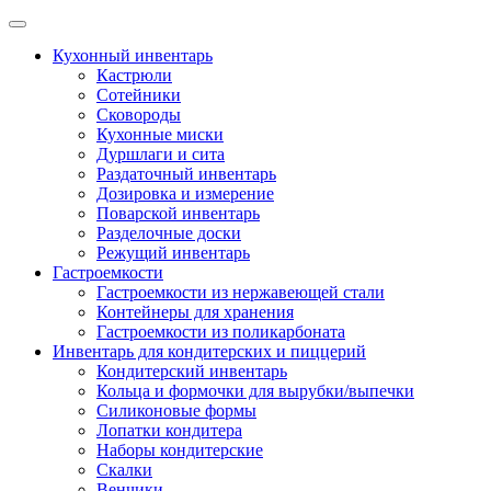
Skip
to
Кухонный инвентарь
content
Кастрюли
Сотейники
Сковороды
Кухонные миски
Дуршлаги и сита
Раздаточный инвентарь
Дозировка и измерение
Поварской инвентарь
Разделочные доски
Режущий инвентарь
Гастроемкости
Гастроемкости из нержавеющей стали
Контейнеры для хранения
Гастроемкости из поликарбоната
Инвентарь для кондитерских и пиццерий
Кондитерский инвентарь
Кольца и формочки для вырубки/выпечки
Силиконовые формы
Лопатки кондитера
Наборы кондитерские
Скалки
Венчики