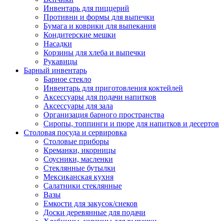
Инвентарь для пиццерий
Противни и формы для выпечки
Бумага и коврики для выпекания
Кондитерские мешки
Насадки
Корзины для хлеба и выпечки
Рукавицы
Барный инвентарь
Барное стекло
Инвентарь для приготовления коктейлей
Аксессуары для подачи напитков
Аксессуары для зала
Организация барного пространства
Сиропы, топпинги и пюре для напитков и десертов
Столовая посуда и сервировка
Столовые приборы
Креманки, икорницы
Соусники, масленки
Стеклянные бутылки
Мексиканская кухня
Салатники стеклянные
Вазы
Емкости для закусок/снеков
Доски деревянные для подачи