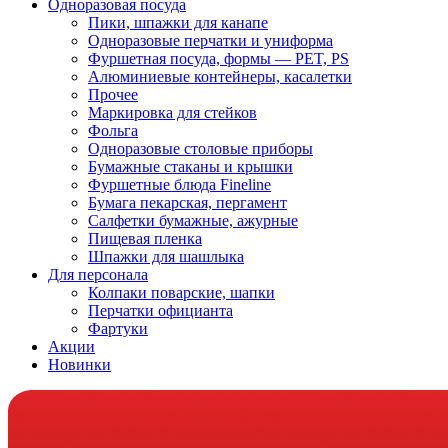
Одноразовая посуда
Пики, шпажки для канапе
Одноразовые перчатки и униформа
Фуршетная посуда, формы — PET, PS
Алюминиевые контейнеры, касалетки
Прочее
Маркировка для стейков
Фольга
Одноразовые столовые приборы
Бумажные стаканы и крышки
Фуршетные блюда Fineline
Бумага пекарская, пергамент
Салфетки бумажные, ажурные
Пищевая пленка
Шпажки для шашлыка
Для персонала
Колпаки поварские, шапки
Перчатки официанта
Фартуки
Акции
Новинки