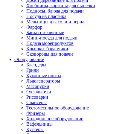
Доски деревянные для подачи
Хлебницы, корзины для выпечки
Подносы, блюда для подачи
Посуда из пластика
Мельницы для соли и перца
Фарфор
Банки стеклянные
Мини-посуда для подачи
Подача морепродуктов
Крышки, баранчики
Сковороды для подачи
Оборудование
Блендеры
Грили
Кухонные плиты
Льдогенераторы
Мясорубки
Охладители
Рисоварки
Слайсеры
Тестомесильное оборудование
Фризеры
Холодильное оборудование
Вафельницы
Куттеры