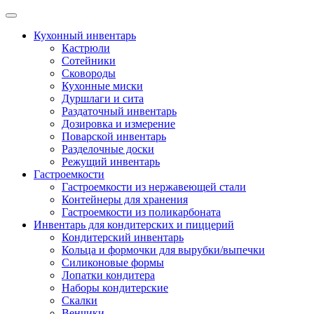
Skip
to
Кухонный инвентарь
content
Кастрюли
Сотейники
Сковороды
Кухонные миски
Дуршлаги и сита
Раздаточный инвентарь
Дозировка и измерение
Поварской инвентарь
Разделочные доски
Режущий инвентарь
Гастроемкости
Гастроемкости из нержавеющей стали
Контейнеры для хранения
Гастроемкости из поликарбоната
Инвентарь для кондитерских и пиццерий
Кондитерский инвентарь
Кольца и формочки для вырубки/выпечки
Силиконовые формы
Лопатки кондитера
Наборы кондитерские
Скалки
Венчики