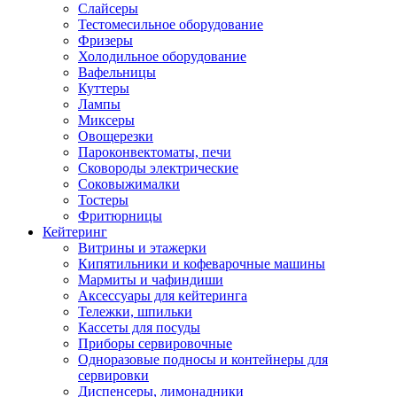
Слайсеры
Тестомесильное оборудование
Фризеры
Холодильное оборудование
Вафельницы
Куттеры
Лампы
Миксеры
Овощерезки
Пароконвектоматы, печи
Сковороды электрические
Соковыжималки
Тостеры
Фритюрницы
Кейтеринг
Витрины и этажерки
Кипятильники и кофеварочные машины
Мармиты и чафиндиши
Аксессуары для кейтеринга
Тележки, шпильки
Кассеты для посуды
Приборы сервировочные
Одноразовые подносы и контейнеры для
сервировки
Диспенсеры, лимонадники