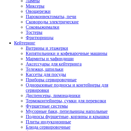
Лампы
Миксеры
Овощерезки
Пароконвектоматы, печи
Сковороды электрические
Соковыжималки
Тостеры
Фритюрницы
Кейтеринг
Витрины и этажерки
Кипятильники и кофеварочные машины
Мармиты и чафиндиши
Аксессуары для кейтеринга
Тележки, шпильки
Кассеты для посуды
Приборы сервировочные
Одноразовые подносы и контейнеры для
сервировки
Диспенсеры, лимонадники
Термоконтейнеры, сумки для перевозки
Фуршетные системы
Мусорные баки, пепельницы напольные
Подносы фуршетные, корзины и крышки
Плиты индукционные
Блюда сервировочные