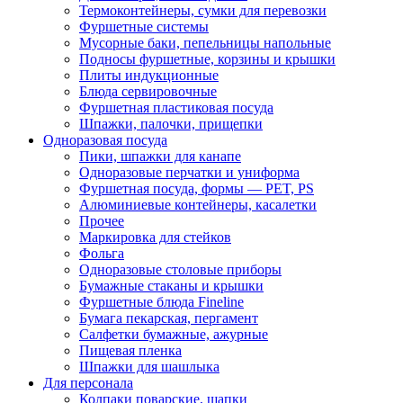
Термоконтейнеры, сумки для перевозки
Фуршетные системы
Мусорные баки, пепельницы напольные
Подносы фуршетные, корзины и крышки
Плиты индукционные
Блюда сервировочные
Фуршетная пластиковая посуда
Шпажки, палочки, прищепки
Одноразовая посуда
Пики, шпажки для канапе
Одноразовые перчатки и униформа
Фуршетная посуда, формы — PET, PS
Алюминиевые контейнеры, касалетки
Прочее
Маркировка для стейков
Фольга
Одноразовые столовые приборы
Бумажные стаканы и крышки
Фуршетные блюда Fineline
Бумага пекарская, пергамент
Салфетки бумажные, ажурные
Пищевая пленка
Шпажки для шашлыка
Для персонала
Колпаки поварские, шапки