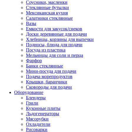
Соусники, масленки
Стеклянные бутылки
Мексиканская кухня
Салатники стеклянные
Вазы
Емкости для закусок/снеков
Доски деревянные для подачи
Хлебницы, корзины для выпечки
Подносы, блюда для подачи
Посуда из пластика
Мельницы для соли и перца
Фарфор
Банки стеклянные
Мини-посуда для подачи
Подача морепродуктов
Крышки, баранчики
Сковороды для подачи
Оборудование
Блендеры
Грили
Кухонные плиты
Льдогенераторы
Мясорубки
Охладители
Рисоварки