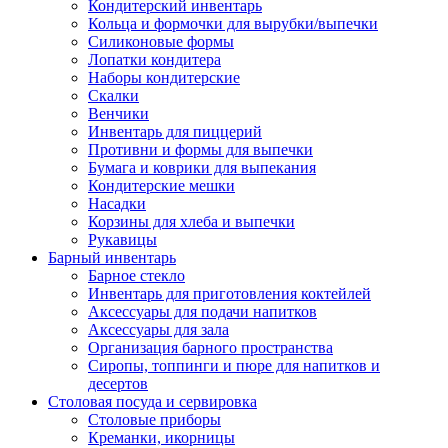
Кондитерский инвентарь
Кольца и формочки для вырубки/выпечки
Силиконовые формы
Лопатки кондитера
Наборы кондитерские
Скалки
Венчики
Инвентарь для пиццерий
Противни и формы для выпечки
Бумага и коврики для выпекания
Кондитерские мешки
Насадки
Корзины для хлеба и выпечки
Рукавицы
Барный инвентарь
Барное стекло
Инвентарь для приготовления коктейлей
Аксессуары для подачи напитков
Аксессуары для зала
Организация барного пространства
Сиропы, топпинги и пюре для напитков и
десертов
Столовая посуда и сервировка
Столовые приборы
Креманки, икорницы