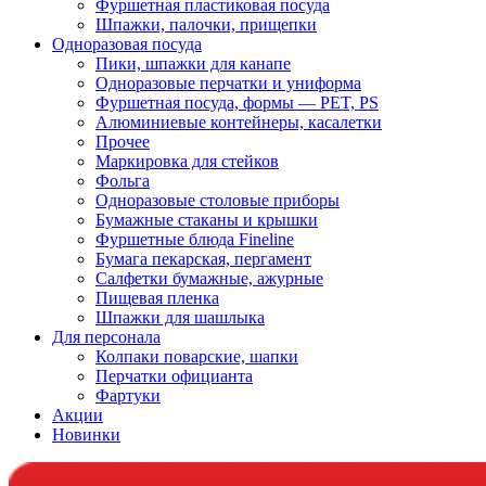
Фуршетная пластиковая посуда
Шпажки, палочки, прищепки
Одноразовая посуда
Пики, шпажки для канапе
Одноразовые перчатки и униформа
Фуршетная посуда, формы — PET, PS
Алюминиевые контейнеры, касалетки
Прочее
Маркировка для стейков
Фольга
Одноразовые столовые приборы
Бумажные стаканы и крышки
Фуршетные блюда Fineline
Бумага пекарская, пергамент
Салфетки бумажные, ажурные
Пищевая пленка
Шпажки для шашлыка
Для персонала
Колпаки поварские, шапки
Перчатки официанта
Фартуки
Акции
Новинки