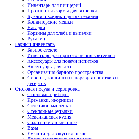
Инвентарь для пиццерий
Противни и формы для выпечки
Бумага и коврики для выпекания
Кондитерские мешки
Насадки
Корзины для хлеба и выпечки
Рукавицы
Барный инвентарь
Барное стекло
Инвентарь для приготовления коктейлей
Аксессуары для подачи напитков
Аксессуары для зала
Организация барного пространства
Сиропы, топпинги и пюре для напитков и
десертов
Столовая посуда и сервировка
Столовые приборы
Креманки, икорницы
Соусники, масленки
Стеклянные бутылки
Мексиканская кухня
Салатники стеклянные
Вазы
Емкости для закусок/снеков