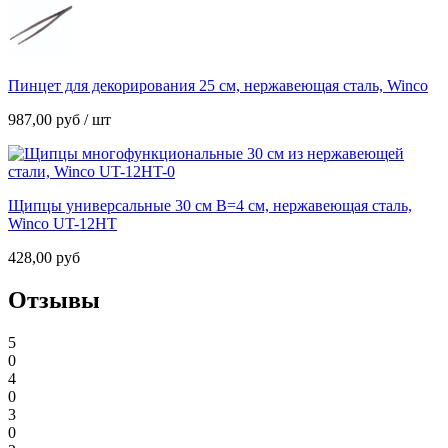
Пинцет для декорирования 25 см, нержавеющая сталь, Winco
987,00
руб
/ шт
Щипцы универсальные 30 см В=4 см, нержавеющая сталь,
Winco UT-12HT
428,00
руб
Отзывы
5
0
4
0
3
0