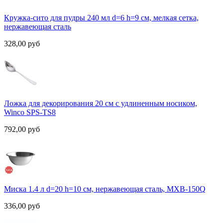
Кружка-сито для пудры 240 мл d=6 h=9 см, мелкая сетка,
нержавеющая сталь
328,00
руб
Ложка для декорирования 20 см с удлиненным носиком,
Winco SPS-TS8
792,00
руб
Миска 1.4 л d=20 h=10 см, нержавеющая сталь, MXB-150Q
336,00
руб