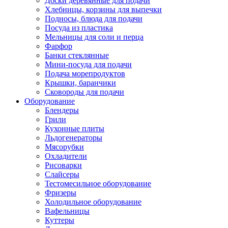
Доски деревянные для подачи
Хлебницы, корзины для выпечки
Подносы, блюда для подачи
Посуда из пластика
Мельницы для соли и перца
Фарфор
Банки стеклянные
Мини-посуда для подачи
Подача морепродуктов
Крышки, баранчики
Сковороды для подачи
Оборудование
Блендеры
Грили
Кухонные плиты
Льдогенераторы
Мясорубки
Охладители
Рисоварки
Слайсеры
Тестомесильное оборудование
Фризеры
Холодильное оборудование
Вафельницы
Куттеры