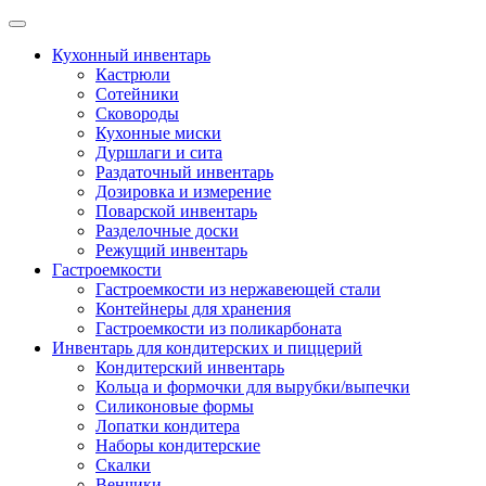
Skip
to
Кухонный инвентарь
content
Кастрюли
Сотейники
Сковороды
Кухонные миски
Дуршлаги и сита
Раздаточный инвентарь
Дозировка и измерение
Поварской инвентарь
Разделочные доски
Режущий инвентарь
Гастроемкости
Гастроемкости из нержавеющей стали
Контейнеры для хранения
Гастроемкости из поликарбоната
Инвентарь для кондитерских и пиццерий
Кондитерский инвентарь
Кольца и формочки для вырубки/выпечки
Силиконовые формы
Лопатки кондитера
Наборы кондитерские
Скалки
Венчики