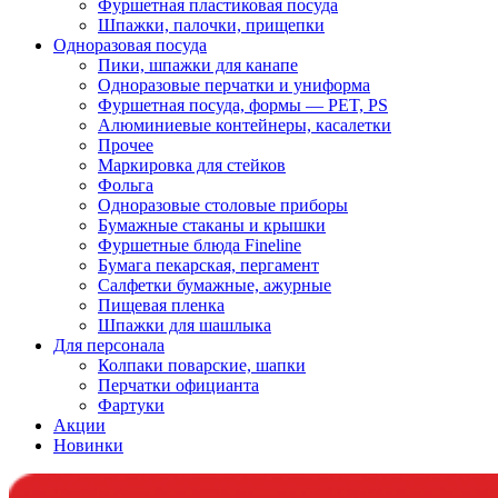
Фуршетная пластиковая посуда
Шпажки, палочки, прищепки
Одноразовая посуда
Пики, шпажки для канапе
Одноразовые перчатки и униформа
Фуршетная посуда, формы — PET, PS
Алюминиевые контейнеры, касалетки
Прочее
Маркировка для стейков
Фольга
Одноразовые столовые приборы
Бумажные стаканы и крышки
Фуршетные блюда Fineline
Бумага пекарская, пергамент
Салфетки бумажные, ажурные
Пищевая пленка
Шпажки для шашлыка
Для персонала
Колпаки поварские, шапки
Перчатки официанта
Фартуки
Акции
Новинки