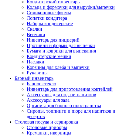
Кондитерский инвентарь
Кольца и формочки для вырубки/выпечки
Силиконовые формы
Лопатки кондитера
Наборы кондитерские
Скалки
Венчики
Инвентарь для пиццерий
Противни и формы для выпечки
Бумага и коврики для выпекания
Кондитерские мешки
Насадки
Корзины для хлеба и выпечки
Рукавицы
Барный инвентарь
Барное стекло
Инвентарь для приготовления коктейлей
Аксессуары для подачи напитков
Аксессуары для зала
Организация барного пространства
Сиропы, топпинги и пюре для напитков и
десертов
Столовая посуда и сервировка
Столовые приборы
Креманки, икорницы