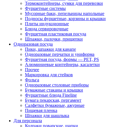
Термоконтейнеры, сумки для перевозки
Фуршетные системы
Мусорные баки, пепельницы напольные
Подносы фуршетные, корзины и крышки
Плиты индукционные
Блюда сервировочные
Фуршетная пластиковая посуда
Шпажки, палочки, прищепки
Одноразовая посуда
Пики, шпажки для канапе
Одноразовые перчатки и униформа
Фуршетная посуда, формы — PET, PS
Алюминиевые контейнеры, касалетки
Прочее
Маркировка для стейков
Фольга
Одноразовые столовые приборы
Бумажные стаканы и крышки
Фуршетные блюда Fineline
Бумага пекарская, пергамент
Салфетки бумажные, ажурные
Пищевая пленка
Шпажки для шашлыка
Для персонала
Колпаки поварские, шапки