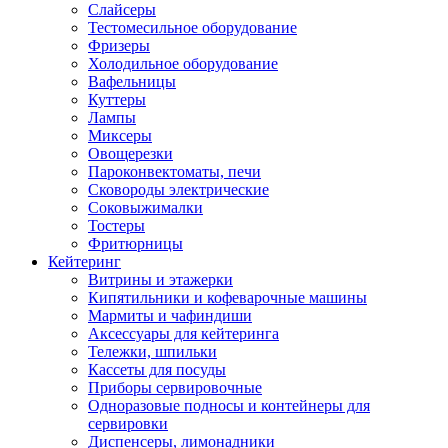
Слайсеры
Тестомесильное оборудование
Фризеры
Холодильное оборудование
Вафельницы
Куттеры
Лампы
Миксеры
Овощерезки
Пароконвектоматы, печи
Сковороды электрические
Соковыжималки
Тостеры
Фритюрницы
Кейтеринг
Витрины и этажерки
Кипятильники и кофеварочные машины
Мармиты и чафиндиши
Аксессуары для кейтеринга
Тележки, шпильки
Кассеты для посуды
Приборы сервировочные
Одноразовые подносы и контейнеры для
сервировки
Диспенсеры, лимонадники