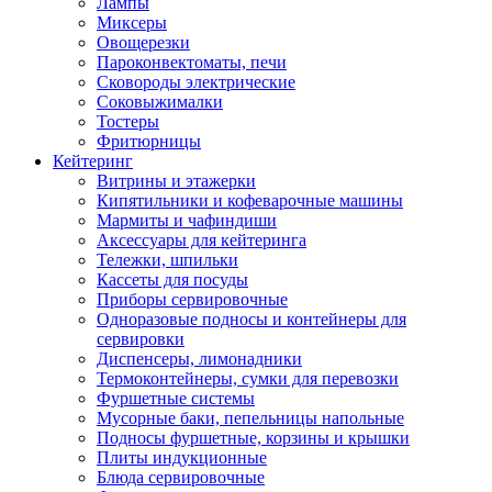
Лампы
Миксеры
Овощерезки
Пароконвектоматы, печи
Сковороды электрические
Соковыжималки
Тостеры
Фритюрницы
Кейтеринг
Витрины и этажерки
Кипятильники и кофеварочные машины
Мармиты и чафиндиши
Аксессуары для кейтеринга
Тележки, шпильки
Кассеты для посуды
Приборы сервировочные
Одноразовые подносы и контейнеры для
сервировки
Диспенсеры, лимонадники
Термоконтейнеры, сумки для перевозки
Фуршетные системы
Мусорные баки, пепельницы напольные
Подносы фуршетные, корзины и крышки
Плиты индукционные
Блюда сервировочные