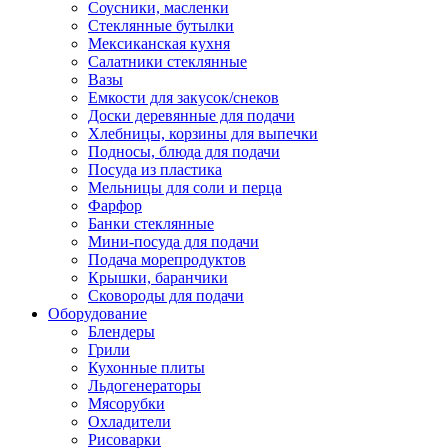
Соусники, масленки
Стеклянные бутылки
Мексиканская кухня
Салатники стеклянные
Вазы
Емкости для закусок/снеков
Доски деревянные для подачи
Хлебницы, корзины для выпечки
Подносы, блюда для подачи
Посуда из пластика
Мельницы для соли и перца
Фарфор
Банки стеклянные
Мини-посуда для подачи
Подача морепродуктов
Крышки, баранчики
Сковороды для подачи
Оборудование
Блендеры
Грили
Кухонные плиты
Льдогенераторы
Мясорубки
Охладители
Рисоварки