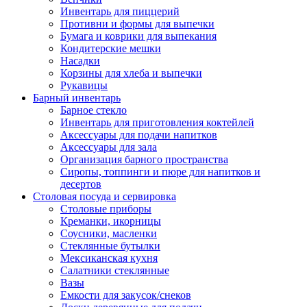
Инвентарь для пиццерий
Противни и формы для выпечки
Бумага и коврики для выпекания
Кондитерские мешки
Насадки
Корзины для хлеба и выпечки
Рукавицы
Барный инвентарь
Барное стекло
Инвентарь для приготовления коктейлей
Аксессуары для подачи напитков
Аксессуары для зала
Организация барного пространства
Сиропы, топпинги и пюре для напитков и
десертов
Столовая посуда и сервировка
Столовые приборы
Креманки, икорницы
Соусники, масленки
Стеклянные бутылки
Мексиканская кухня
Салатники стеклянные
Вазы
Емкости для закусок/снеков